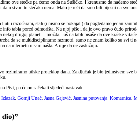
vidimo ove stećke pa ćemo onda na Sušičko. I krenusmo da nađemo stećk
li da u stvari tu stećaka nema. Malo je reći da smo bili bijesni na sve on
 ljuti i razočarani, stali (i nismo se pokajali) da pogledamo jedan zanim
e info tabla pored odmorišta. Na njoj piše i da je ovo pravo čudo priro
a nekoj drugoj planeti – možda. Još na tabli pisaše da ove kraške vrtače,
eba da se multidisciplinarno razmotri, samo ne znam koliko su svi ti nau
jima na internetu nisam našla. A nije da ne zaslužuju.
vo rezimiramo utiske proteklog dana. Zaključak je bio jedinstven: sve bi
tku.
a Pivi, pa će on sačekati sljedeći nastavak.
 Izlazak
,
Gornji Unač
,
Jasna Gajević
,
Jasnina putovanja
,
Komarnica
,
M
 dio)
”