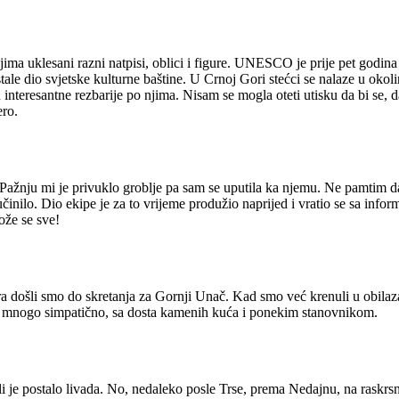
a uklesani razni natpisi, oblici i figure. UNESCO je prije pet godina s
tale dio svjetske kulturne baštine. U Crnoj Gori stećci se nalaze u okoli
su interesantne rezbarije po njima. Nisam se mogla oteti utisku da bi se
ero.
ažnju mi je privuklo groblje pa sam se uputila ka njemu. Ne pamtim da 
učinilo. Dio ekipe je za to vrijeme produžio naprijed i vratio se sa inf
ože se sve!
tara došli smo do skretanja za Gornji Unač. Kad smo već krenuli u obila
ilo mnogo simpatično, sa dosta kamenih kuća i ponekim stanovnikom.
li je postalo livada. No, nedaleko posle Trse, prema Nedajnu, na raskrs