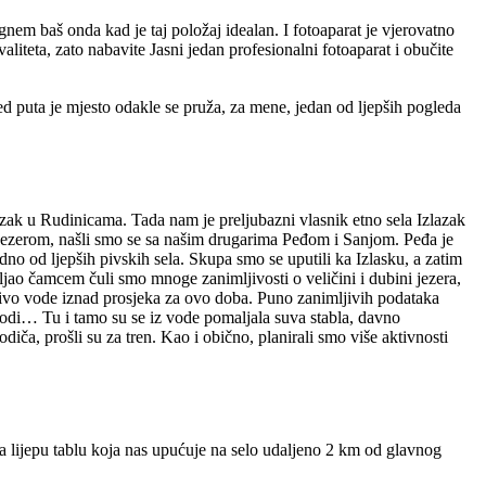
nem baš onda kad je taj položaj idealan. I fotoaparat je vjerovatno
aliteta, zato nabavite Jasni jedan profesionalni fotoaparat i obučite
ed puta je mjesto odakle se pruža, za mene, jedan od ljepših pogleda
zak u Rudinicama. Tada nam je preljubazni vlasnik etno sela Izlazak
jezerom, našli smo se sa našim drugarima Peđom i Sanjom. Peđa je
no od ljepših pivskih sela. Skupa smo se uputili ka Izlasku, a zatim
ljao čamcem čuli smo mnoge zanimljivosti o veličini i dubini jezera,
 nivo vode iznad prosjeka za ovo doba. Puno zanimljivih podataka
vodi… Tu i tamo su se iz vode pomaljala suva stabla, davno
iča, prošli su za tren. Kao i obično, planirali smo više aktivnosti
na lijepu tablu koja nas upućuje na selo udaljeno 2 km od glavnog