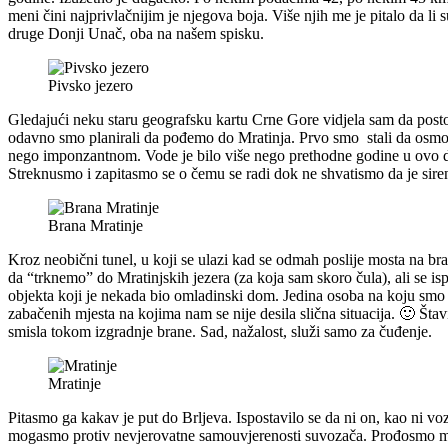
meni čini najprivlačnijim je njegova boja. Više njih me je pitalo da li 
druge Donji Unač, oba na našem spisku.
Pivsko jezero
Gledajući neku staru geografsku kartu Crne Gore vidjela sam da postoji
odavno smo planirali da pođemo do Mratinja. Prvo smo stali da osmot
nego imponzantnom. Vode je bilo više nego prethodne godine u ovo dob
Streknusmo i zapitasmo se o čemu se radi dok ne shvatismo da je siren
Brana Mratinje
Kroz neobični tunel, u koji se ulazi kad se odmah poslije mosta na bra
da “trknemo” do Mratinjskih jezera (za koja sam skoro čula), ali se is
objekta koji je nekada bio omladinski dom. Jedina osoba na koju smo 
zabačenih mjesta na kojima nam se nije desila slična situacija. 🙂 Šta
smisla tokom izgradnje brane. Sad, nažalost, služi samo za čuđenje.
Mratinje
Pitasmo ga kakav je put do Brljeva. Ispostavilo se da ni on, kao ni vo
mogasmo protiv nevjerovatne samouvjerenosti suvozača. Prođosmo mo