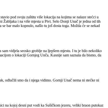
tavio pod svoju zaštitu više lokacija na kojima se nalaze stećci u
ni Žabljaka i na više mjesta u Pivi. Selo Donji Unač je jedna od tih
, da se bar malo kopnulo, našlo tu još dosta toga. Možda će se nekad
sam vidjela seosko groblje na ljepšem mjestu. I tu je bilo nekoliko
ormacijom o lokaciji Gornjeg Unča. Kasnije sam saznala da bismo, da
zak, odlučili smo da i njega vidimo. Gornji Unač nema ni stećke ni
nici na kojoj desni put vodi ka Sušičkom jezeru, veliki braon putokaz