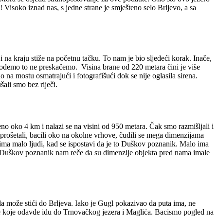
o! Visoko iznad nas, s jedne strane je smješteno selo Brljevo, a sa
 na kraju stiže na početnu tačku. To nam je bio sljedeći korak. Inače,
rođemo to ne preskačemo. Visina brane od 220 metara čini je više
a mostu osmatrajući i fotografišući dok se nije oglasila sirena.
ali smo bez riječi.
eno oko 4 km i nalazi se na visini od 950 metara. Čak smo razmišljali i
e prošetali, bacili oko na okolne vrhove, čudili se mega dimenzijama
ima malo ljudi, kad se ispostavi da je to Duškov poznanik. Malo ima
 to. Duškov poznanik nam reče da su dimenzije objekta pred nama imale
uda može stići do Brljeva. Iako je Gugl pokazivao da puta ima, ne
 koje odavde idu do Trnovačkog jezera i Maglića. Bacismo pogled na