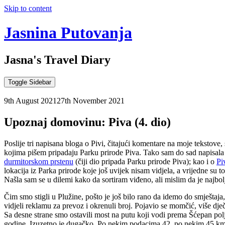
Skip to content
Jasnina Putovanja
Jasna's Travel Diary
Toggle Sidebar
9th August 2021
27th November 2021
Upoznaj domovinu: Piva (4. dio)
Poslije tri napisana bloga o Pivi, čitajući komentare na moje tekstove,
kojima pišem pripadaju Parku prirode Piva. Tako sam do sad napisala
durmitorskom prstenu
(čiji dio pripada Parku prirode Piva); kao i o
Pi
lokacija iz Parka prirode koje još uvijek nisam vidjela, a vrijedne s
Našla sam se u dilemi kako da sortiram viđeno, ali mislim da je najbo
Čim smo stigli u Plužine, pošto je još bilo rano da idemo do smješta
vidjeli reklamu za prevoz i okrenuli broj. Pojavio se momčić, više dj
Sa desne strane smo ostavili most na putu koji vodi prema Šćepan polj
godine. Izuzetno je dugačko. Po nekim podacima 42, po nekim 45 km, 