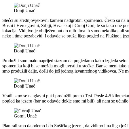
Donji Unač
Stećci su srednjovjekovni kameni nadgrobni spomenici. Često su na njim
Bosni i Hercegovini, Srbiji, Hrvatskoj i Crnoj Gori, te su tako one pos
lokacija. Vidljivo je obilježen put do njih. Ima ih samo nekoliko, ali 
neko i time pozabaviti. I odavde se pruža lijep pogled na Plužine i jez
Donji Unač
Produžili smo malo naprijed stazom da pogledamo kako izgleda selo. P
spomenika koji bi se možda mogli uvrstiti u stećke. Bar se meni tako 
smo produžili dalje, došli do još jednog izvanrednog vidikovca. Ne m
Donji Unač
Vratili smo se na glavni put i produžili prema Trsi. Posle 4-5 kilome
pogled ka jezeru (bar ne odavde dokle smo mi bili), ali nam se učin
Gornji Unač
Planirali smo da odemo i do Sušičkog jezera, da vidimo ima li ga još i