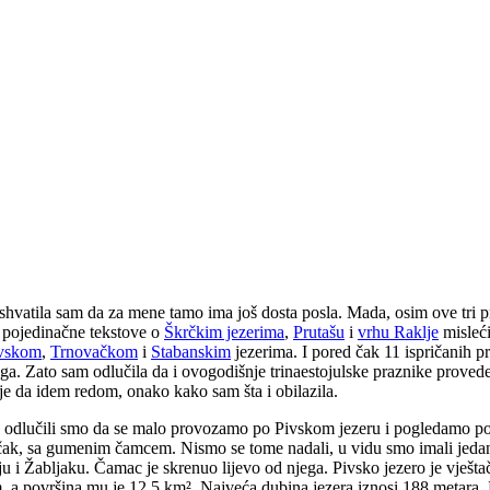
 shvatila sam da za mene tamo ima još dosta posla. Mada, osim ove tri pri
 pojedinačne tekstove o
Škrčkim jezerima
,
Prutašu
i
vrhu Raklje
misleći
vskom
,
Trnovačkom
i
Stabanskim
jezerima. I pored čak 11 ispričanih p
u toga. Zato sam odlučila da i ovogodišnje trinaestojulske praznike pro
lje da idem redom, onako kako sam šta i obilazila.
ja, odlučili smo da se malo provozamo po Pivskom jezeru i pogledamo po
ečak, sa gumenim čamcem. Nismo se tome nadali, u vidu smo imali jedan 
u i Žabljaku. Čamac je skrenuo lijevo od njega. Pivsko jezero je vješt
a površina mu je 12,5 km². Najveća dubina jezera iznosi 188 metara. M