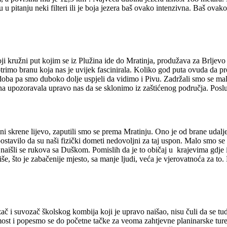
su u pitanju neki filteri ili je boja jezera baš ovako intenzivna. Baš ovak
 kružni put kojim se iz Plužina ide do Mratinja, produžava za Brljevo i
rimo branu koja nas je uvijek fascinirala. Koliko god puta ovuda da p
a pa smo duboko dolje uspjeli da vidimo i Pivu. Zadržali smo se malo n
a upozoravala upravo nas da se sklonimo iz zaštićenog područja. Posluš
ni skrene lijevo, zaputili smo se prema Mratinju. Ono je od brane udalj
postavilo da su naši fizički dometi nedovoljni za taj uspon. Malo smo s
naišli se rukova sa Duškom. Pomislih da je to običaj u krajevima gdje 
više, što je zabačenije mjesto, sa manje ljudi, veća je vjerovatnoća za
zač i suvozač školskog kombija koji je upravo naišao, nisu čuli da se t
st i popesmo se do početne tačke za veoma zahtjevne planinarske ture