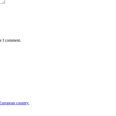
me I comment.
 European country.