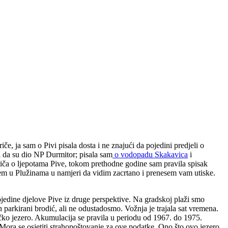
če, ja sam o Pivi pisala dosta i ne znajući da pojedini predjeli o
 da su dio NP Durmitor; pisala sam
o vodopadu Skakavica
i
riča o ljepotama Pive, tokom prethodne godine sam pravila spisak
vedem u Plužinama u namjeri da vidim zacrtano i prenesem vam utiske.
jedine djelove Pive iz druge perspektive. Na gradskoj plaži smo
parkirani brodić, ali ne odustadosmo. Vožnja je trajala sat vremena.
ačko jezero. Akumulacija se pravila u periodu od 1967. do 1975.
ora se osjetiti strahopoštovanje za ove podatke. Ono što ovo jezero