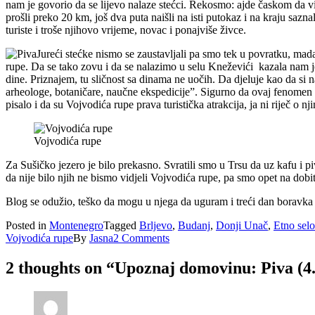
nam je govorio da se lijevo nalaze stećci. Rekosmo: ajde časkom da 
prošli preko 20 km, još dva puta naišli na isti putokaz i na kraju sazna
turiste i troše njihovo vrijeme, novac i ponajviše živce.
Jureći stećke nismo se zaustavljali pa smo tek u povratku, mada
rupe. Da se tako zovu i da se nalazimo u selu Kneževići kazala nam j
dine. Priznajem, tu sličnost sa dinama ne uočih. Da djeluje kao da si n
arheologe, botaničare, naučne ekspedicije”. Sigurno da ovaj fenomen tr
pisalo i da su Vojvodića rupe prava turistička atrakcija, ja ni riječ o n
Vojvodića rupe
Za Sušičko jezero je bilo prekasno. Svratili smo u Trsu da uz kafu i pi
da nije bilo njih ne bismo vidjeli Vojvodića rupe, pa smo opet na dobi
Blog se odužio, teško da mogu u njega da uguram i treći dan boravka n
Posted in
Montenegro
Tagged
Brljevo
,
Budanj
,
Donji Unač
,
Etno selo
Vojvodića rupe
By
Jasna
2 Comments
2 thoughts on “
Upoznaj domovinu: Piva (4.