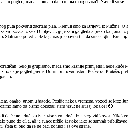
rovatan pogled, mada sumnjam da to njima mnogo znači. Navikli su se.
g puta pokvariti zacrtani plan. Krenuli smo ka Brljevu iz Plužina. O se
 sa vidikovca iz sela Dubljevići, gdje sam ga gledala preko kanjona, iz 
evo. Stali smo pored table koja nas je obavijestila da smo stigli u Bud
sporadičan. Selo je grupisano, mada smo kasnije primijetili i neke kuće k
ovali smo da je pogled prema Durmitoru izvanredan. Počev od Prutaša, 
gađali.
putem, onako, grlom u jagode. Poslije nekog vremena, vozeći se kroz š
ozimo samo da bismo dokazali staru tezu: ne slušaj lokalce! 🙂
ali da ćemo, idući ka ivici visoravni, doći do nekog vidikovca. Nikakvo
lo puno do cilja, ali je sunce pržilo žestoko iako se sumrak približav
u, šteta bi bilo da se ne baci pogled i sa ove strane.