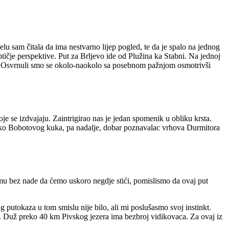
lu sam čitala da ima nestvarno lijep pogled, te da je spalo na jednog
ptičje perspektive. Put za Brljevo ide od Plužina ka Stabni. Na jednoj
anj. Osvrnuli smo se okolo-naokolo sa posebnom pažnjom osmotrivši
oje se izdvajaju. Zaintrigirao nas je jedan spomenik u obliku krsta.
preko Bobotovog kuka, pa nadalje, dobar poznavalac vrhova Durmitora
umu bez nade da ćemo uskoro negdje stići, pomislismo da ovaj put
g putokaza u tom smislu nije bilo, ali mi poslušasmo svoj instinkt.
ao. Duž preko 40 km Pivskog jezera ima bezbroj vidikovaca. Za ovaj iz