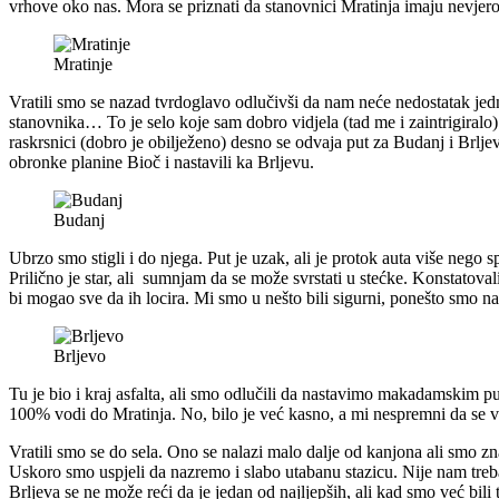
vrhove oko nas. Mora se priznati da stanovnici Mratinja imaju nevje
Mratinje
Vratili smo se nazad tvrdoglavo odlučivši da nam neće nedostatak jedno
stanovnika… To je selo koje sam dobro vidjela (tad me i zaintrigiralo)
raskrsnici (dobro je obilježeno) desno se odvaja put za Budanj i Brlj
obronke planine Bioč i nastavili ka Brljevu.
Budanj
Ubrzo smo stigli i do njega. Put je uzak, ali je protok auta više nego 
Prilično je star, ali sumnjam da se može svrstati u stećke. Konstat
bi mogao sve da ih locira. Mi smo u nešto bili sigurni, ponešto smo na
Brljevo
Tu je bio i kraj asfalta, ali smo odlučili da nastavimo makadamskim 
100% vodi do Mratinja. No, bilo je već kasno, a mi nespremni da se v
Vratili smo se do sela. Ono se nalazi malo dalje od kanjona ali smo zn
Uskoro smo uspjeli da nazremo i slabo utabanu stazicu. Nije nam treba
Brljeva se ne može reći da je jedan od najljepših, ali kad smo već bili t