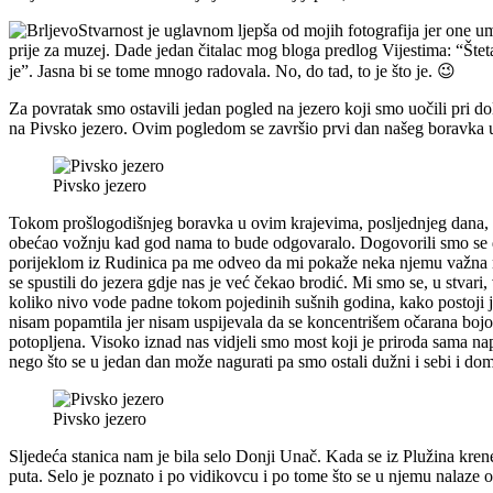
Stvarnost je uglavnom ljepša od mojih fotografija jer one u
prije za muzej. Dade jedan čitalac mog bloga predlog Vijestima: “Šteta 
je”. Jasna bi se tome mnogo radovala. No, do tad, to je što je. 😉
Za povratak smo ostavili jedan pogled na jezero koji smo uočili pri d
na Pivsko jezero. Ovim pogledom se završio prvi dan našeg boravka 
Pivsko jezero
Tokom prošlogodišnjeg boravka u ovim krajevima, posljednjeg dana, pr
obećao vožnju kad god nama to bude odgovaralo. Dogovorili smo se da
porijeklom iz Rudinica pa me odveo da mi pokaže neka njemu važna mjes
se spustili do jezera gdje nas je već čekao brodić. Mi smo se, u stvar
koliko nivo vode padne tokom pojedinih sušnih godina, kako postoji je
nisam popamtila jer nisam uspijevala da se koncentrišem očarana bojo
potopljena. Visoko iznad nas vidjeli smo most koji je priroda sama napr
nego što se u jedan dan može nagurati pa smo ostali dužni i sebi i d
Pivsko jezero
Sljedeća stanica nam je bila selo Donji Unač. Kada se iz Plužina kren
puta. Selo je poznato i po vidikovcu i po tome što se u njemu nalaze o