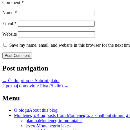
Comment
*
Name
*
Email
*
Website
Save my name, email, and website in this browser for the next ti
Post navigation
←
Čudo prirode: Subrini platoi
Upoznaj domovinu: Piva (5. dio)
→
Menu
O blogu
About this blog
Montenegro
Blog posts from Montenegro, a small but stunning
planina
Montenegrin mountains
jezero
Montenegrin lakes