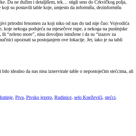
e. Da ne dužim i detaljišem, tek… stigli smo do Crkvičkog polja,
e koji su postavili table koje, umjesto da informišu, dezinformišu
ljivi prirodni fenomen za koji niko od nas do tad nije čuo: Vojvodića
de, koje nekoga podsjeća na mjesečeve rupe, a nekoga na pustinjske
 ili “zeleno more”, nisu dovoljno istražene i da su “izazov za
čnici upoznati sa postojanjem ove lokacije. Jer, iako je na tabli
 bilo idealno da nas nisu iznervirale table o nepostojećim stećcima, ali
ratinje
,
Piva
,
Pivsko jezero
,
Rudinice
,
selo Kneževići
,
stećci
,