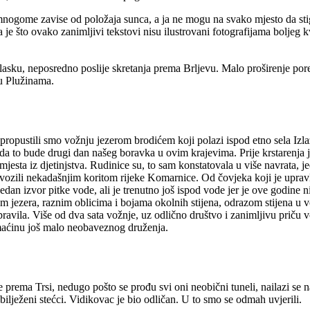
mnogome zavise od položaja sunca, a ja ne mogu na svako mjesto da stig
je što ovako zanimljivi tekstovi nisu ilustrovani fotografijama boljeg kv
olasku, neposredno poslije skretanja prema Brljevu. Malo proširenje por
u Plužinama.
opustili smo vožnju jezerom brodićem koji polazi ispod etno sela Izla
 to bude drugi dan našeg boravka u ovim krajevima. Prije krstarenja 
ta iz djetinjstva. Rudinice su, to sam konstatovala u više navrata, jed
i, vozili nekadašnjim koritom rijeke Komarnice. Od čovjeka koji je uprav
dan izvor pitke vode, ali je trenutno još ispod vode jer je ove godine
m jezera, raznim oblicima i bojama okolnih stijena, odrazom stijena u 
avila. Više od dva sata vožnje, uz odlično društvo i zanimljivu priču vod
omaćinu još malo neobaveznog druženja.
e prema Trsi, nedugo pošto se prođu svi oni neobični tuneli, nailazi se 
bilježeni stećci. Vidikovac je bio odličan. U to smo se odmah uvjerili.