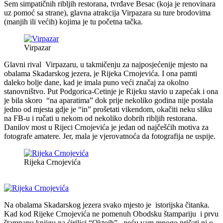
Sem simpatičnih ribljih restorana, tvrđave Besac (koja je renovinara
uz pomoć sa strane), glavna atrakcija Virpazara su ture brodovima
(manjih ili većih) kojima je tu početna tačka.
Virpazar
Glavni rival Virpazaru, u takmičenju za najposjećenije mjesto na
obalama Skadarskog jezera, je Rijeka Crnojevića. I ona pamti
daleko bolje dane, kad je imala puno veći značaj za okolno
stanovništvo. Put Podgorica-Cetinje je Rijeku stavio u zapećak i ona
je bila skoro “na aparatima” dok prije nekoliko godina nije postala
jedno od mjesta gdje je “in” prošetati vikendom, okačiti neku sliku
na FB-u i ručati u nekom od nekoliko dobrih ribljih restorana.
Danilov most u Rijeci Crnojevića je jedan od najčešćih motiva za
fotografe amatere. Jer, mala je vjerovatnoća da fotografija ne uspije.
Rijeka Crnojevića
Na obalama Skadarskog jezera svako mjesto je istorijska čitanka.
Kad kod Rijeke Crnojevića ne pomenuh Obodsku štampariju i prvu
štampanu knjigu na ćirilici “Oktoih” , neću vam mnogo pričati ni o