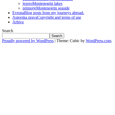
jezero
Montenegrin lakes
primorje
Montenegrin seaside
Evropa
Blog posts from my journeys abroad.
Autorska prava
Copyright and terms of use
Arhiva
Search
Search
Proudly powered by WordPress
|
Theme: Cubic by
WordPress.com
.