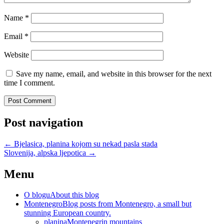
Name
*
Email
*
Website
Save my name, email, and website in this browser for the next
time I comment.
Post navigation
←
Bjelasica, planina kojom su nekad pasla stada
Slovenija, alpska ljepotica
→
Menu
O blogu
About this blog
Montenegro
Blog posts from Montenegro, a small but
stunning European country.
planina
Montenegrin mountains