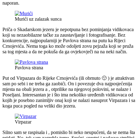
naporan.
Murići uz zalazak sunca
Priča o Skadarskom jezeru je nepotpuna bez pominjanja vidikovaca
koji su nezaobilazne tačke za zaustavljanje i fotografisanje. Bez
konkurencije, najpopularniji je Pavlova strana na putu ka Rijeci
Crnojevića. Nema toga ko može odoljeti zovu pejzaža koji se pruža
sa tog mjesta a da ne pokuša da ga ovjekovječi na na neki način.
Pavlova strana
Put od Virpazara do Rijeke Crnojevića (ili obrnuto 🙂 ) je atraktivan
sam po sebi i ne treba ga zaobići. On i povezuje dva najposjećenija
mjesta na obali jezera a , otprilike na njegovoj polovini, se nalaze i
Poseljani. Interesantan je i što ima nekoliko uređenih vidikovaca od
kojih je posebno zanimljiv onaj koji se nalazi nasuprot Virpazara i sa
koga puca pogled na veliki dio jezera.
Virpazar
Silno sam se raspisala i , pomislio bi neko neupućeni, da se nema šta
pridati. No, tek sam zagrebla temu. Srećni, spretni i nadasve strpljivi