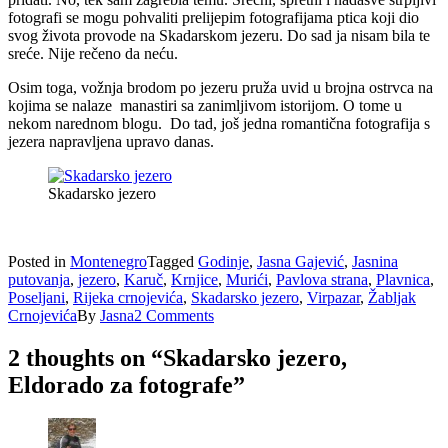
fotografi se mogu pohvaliti prelijepim fotografijama ptica koji dio
svog života provode na Skadarskom jezeru. Do sad ja nisam bila te
sreće. Nije rečeno da neću.
Osim toga, vožnja brodom po jezeru pruža uvid u brojna ostrvca na
kojima se nalaze manastiri sa zanimljivom istorijom. O tome u
nekom narednom blogu. Do tad, još jedna romantična fotografija s
jezera napravljena upravo danas.
Skadarsko jezero
Posted in
Montenegro
Tagged
Godinje
,
Jasna Gajević
,
Jasnina
putovanja
,
jezero
,
Karuč
,
Krnjice
,
Murići
,
Pavlova strana
,
Plavnica
,
Poseljani
,
Rijeka crnojevića
,
Skadarsko jezero
,
Virpazar
,
Žabljak
Crnojevića
By
Jasna
2 Comments
2 thoughts on “
Skadarsko jezero,
Eldorado za fotografe
”