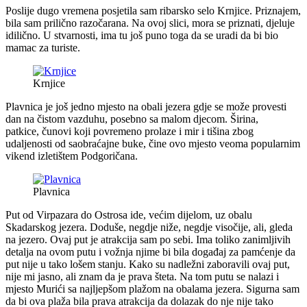
Poslije dugo vremena posjetila sam ribarsko selo Krnjice. Priznajem,
bila sam prilično razočarana. Na ovoj slici, mora se priznati, djeluje
idilično. U stvarnosti, ima tu još puno toga da se uradi da bi bio
mamac za turiste.
Krnjice
Plavnica je još jedno mjesto na obali jezera gdje se može provesti
dan na čistom vazduhu, posebno sa malom djecom. Širina,
patkice, čunovi koji povremeno prolaze i mir i tišina zbog
udaljenosti od saobraćajne buke, čine ovo mjesto veoma popularnim
vikend izletištem Podgoričana.
Plavnica
Put od Virpazara do Ostrosa ide, većim dijelom, uz obalu
Skadarskog jezera. Doduše, negdje niže, negdje visočije, ali, gleda
na jezero. Ovaj put je atrakcija sam po sebi. Ima toliko zanimljivih
detalja na ovom putu i vožnja njime bi bila događaj za pamćenje da
put nije u tako lošem stanju. Kako su nadležni zaboravili ovaj put,
nije mi jasno, ali znam da je prava šteta. Na tom putu se nalazi i
mjesto Murići sa najljepšom plažom na obalama jezera. Sigurna sam
da bi ova plaža bila prava atrakcija da dolazak do nje nije tako