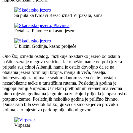
Sa puta ka tvrđavi Besac iznad Virpazara, zima
Detalj sa Plavnice u kasnu jesen
U blizini Godinja, kasno proljeće
Ono što, između ostalog, razlikuje Skadarsko jezero od ostalih
naših jezera je njegova veličina. Iako nešto manje od pola jezera
pripada susjednoj Albaniji, nama je ostalo dovoljno da se na
obalama jezera formiraju brojna, manja ili veća, naselja.
Interesovanje za njima je svakim danom sve veće, te postaju
nezaobilazne tačke u turističkim rutama. Poslednjih godina je
najpopularniji Virpazar. U nekim prethodnim vremenima veoma
bitno mjesto, godinama je gubio na značaju i prijetila je opasnost da
potpuno zamre. Poslednjih nekoliko godina je prilično živnuo.
Danas sam bila svedok tolikoj gužvi da smo se jedva provukli
kolima, a o mjestu za parking nije bilo ni govora.
Virpazar