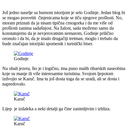
Još jedno naselje sa burnom istorijom je selo Godinje. Jedan blog bi
se mogao posvetiti činjenicama koje se tiču njegove prošlosti. No,
moram priznati da ja nisam tipična crnogorka i da me više od
prošlosti zanima sadašnjost. Na žalost, sada možemo samo da
konstatujemo da je nevjerovatnim nemarom, Godinje prilično
oronulo i da bi, da je imalo drugačiji tretman, moglo i trebalo da
bude značajan istorijski spomenik i turistički biser.
Godinje
Na obali jezera, što je i logično, ima puno malih ribarskih naseobina
koje su manje ili više interesantne turistima. Svojom ljepotom
izdvojio se Karuč. Ima tu još dosta toga da se uradi, ali se dosta i
napredovalo.
Karuč
Lijep je izdaleka a neki detalji ga čine zanimljivim i izbliza.
Karuč