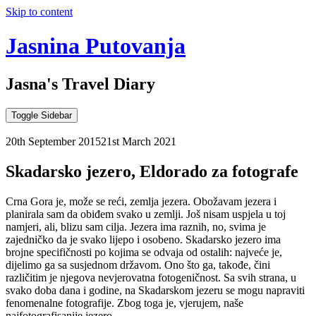
Skip to content
Jasnina Putovanja
Jasna's Travel Diary
Toggle Sidebar
20th September 2015
21st March 2021
Skadarsko jezero, Eldorado za fotografe
Crna Gora je, može se reći, zemlja jezera. Obožavam jezera i
planirala sam da obiđem svako u zemlji. Još nisam uspjela u toj
namjeri, ali, blizu sam cilja. Jezera ima raznih, no, svima je
zajedničko da je svako lijepo i osobeno. Skadarsko jezero ima
brojne specifičnosti po kojima se odvaja od ostalih: najveće je,
dijelimo ga sa susjednom državom. Ono što ga, takođe, čini
različitim je njegova nevjerovatna fotogeničnost. Sa svih strana, u
svako doba dana i godine, na Skadarskom jezeru se mogu napraviti
fenomenalne fotografije. Zbog toga je, vjerujem, naše
najfotografisanije jezero.