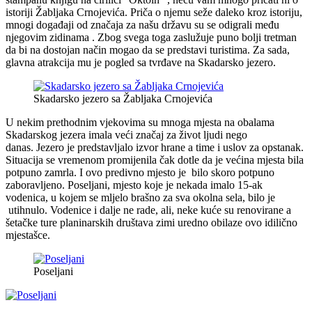
istoriji Žabljaka Crnojevića. Priča o njemu seže daleko kroz istoriju,
mnogi događaji od značaja za našu državu su se odigrali među
njegovim zidinama . Zbog svega toga zaslužuje puno bolji tretman
da bi na dostojan način mogao da se predstavi turistima. Za sada,
glavna atrakcija mu je pogled sa tvrđave na Skadarsko jezero.
Skadarsko jezero sa Žabljaka Crnojevića
U nekim prethodnim vjekovima su mnoga mjesta na obalama
Skadarskog jezera imala veći značaj za život ljudi nego
danas. Jezero je predstavljalo izvor hrane a time i uslov za opstanak.
Situacija se vremenom promijenila čak dotle da je većina mjesta bila
potpuno zamrla. I ovo predivno mjesto je bilo skoro potpuno
zaboravljeno. Poseljani, mjesto koje je nekada imalo 15-ak
vodenica, u kojem se mljelo brašno za sva okolna sela, bilo je
utihnulo. Vodenice i dalje ne rade, ali, neke kuće su renovirane a
šetačke ture planinarskih društava zimi uredno obilaze ovo idilično
mjestašce.
Poseljani