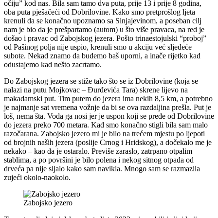
očiju” kod nas. Bila sam tamo dva puta, prije 13 i prije 8 godina,
oba puta pješačeći od Dobrilovine. Kako smo pretprošlog ljeta
krenuli da se konačno upoznamo sa Sinjajevinom, a poseban cilj
nam je bio da je prešpartamo (autom) u što više pravaca, na red je
došao i pravac od Zabojskog jezera. Pošto trinaestojulski “proboj”
od Pašinog polja nije uspio, krenuli smo u akciju već sljedeće
subote. Nekad znamo da budemo baš uporni, a inače rijetko kad
odustajemo kad nešto zacrtamo.
Do Zabojskog jezera se stiže tako što se iz Dobrilovine (koja se
nalazi na putu Mojkovac – Đurđevića Tara) skrene lijevo na
makadamski put. Tim putem do jezera ima nekih 8,5 km, a potrebno
je najmanje sat vremena vožnje da bi se ova razdaljina prešla. Put je
loš, nema šta. Voda ga nosi jer je uspon koji se pređe od Dobrilovine
do jezera preko 700 metara. Kad smo konačno stigli bila sam malo
razočarana. Zabojsko jezero mi je bilo na trećem mjestu po ljepoti
od brojnih naših jezera (poslije Crnog i Hridskog), a dočekalo me je
nekako – kao da je ostaralo. Previše zaraslo, zatrpano otpalim
stablima, a po površini je bilo polena i nekog sitnog otpada od
drveća pa nije sijalo kako sam navikla. Mnogo sam se razmazila
zujeći okolo-naokolo.
Zabojsko jezero