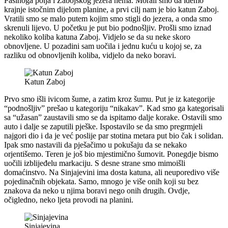
Pašinoga polja i Zabojskog jezera nema. Morali smo da idemo
krajnje istočnim dijelom planine, a prvi cilj nam je bio katun Zaboj.
Vratili smo se malo putem kojim smo stigli do jezera, a onda smo
skrenuli lijevo. U početku je put bio podnošljiv. Prošli smo iznad
nekoliko koliba katuna Zaboj. Vidjelo se da su neke skoro
obnovljene. U pozadini sam uočila i jednu kuću u kojoj se, za
razliku od obnovljenih koliba, vidjelo da neko boravi.
Katun Zaboj
Prvo smo išli ivicom šume, a zatim kroz šumu. Put je iz kategorije
“podnošljiv” prešao u kategoriju “nikakav”. Kad smo ga kategorisali
sa “užasan” zaustavili smo se da ispitamo dalje korake. Ostavili smo
auto i dalje se zaputili pješke. Ispostavilo se da smo pregrmjeli
najgori dio i da je već poslije par stotina metara put bio čak i solidan.
Ipak smo nastavili da pješačimo u pokušaju da se nekako
orjentišemo. Teren je još bio mjestimično šumovit. Ponegdje bismo
uočili izblijeđelu markaciju. S desne strane smo mimoišli
domaćinstvo. Na Sinjajevini ima dosta katuna, ali neuporedivo više
pojedinačnih objekata. Samo, mnogo je više onih koji su bez
znakova da neko u njima boravi nego onih drugih. Ovdje,
očigledno, neko ljeta provodi na planini.
Sinjajevina