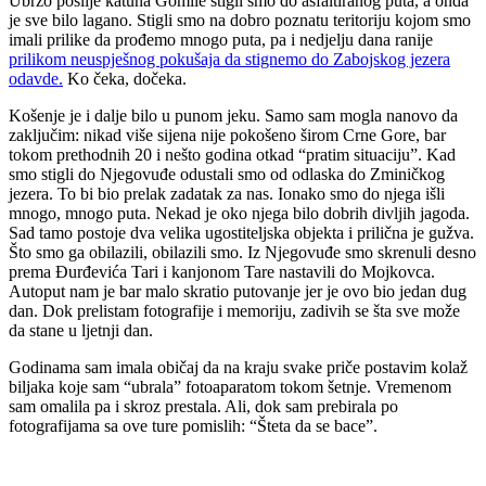
Ubrzo poslije katuna Gomile stigli smo do asfaltiranog puta, a onda
je sve bilo lagano. Stigli smo na dobro poznatu teritoriju kojom smo
imali prilike da prođemo mnogo puta, pa i nedjelju dana ranije
prilikom neuspješnog pokušaja da stignemo do Zabojskog jezera
odavde.
Ko čeka, dočeka.
Košenje je i dalje bilo u punom jeku. Samo sam mogla nanovo da
zaključim: nikad više sijena nije pokošeno širom Crne Gore, bar
tokom prethodnih 20 i nešto godina otkad “pratim situaciju”. Kad
smo stigli do Njegovuđe odustali smo od odlaska do Zminičkog
jezera. To bi bio prelak zadatak za nas. Ionako smo do njega išli
mnogo, mnogo puta. Nekad je oko njega bilo dobrih divljih jagoda.
Sad tamo postoje dva velika ugostiteljska objekta i prilična je gužva.
Što smo ga obilazili, obilazili smo. Iz Njegovuđe smo skrenuli desno
prema Đurđevića Tari i kanjonom Tare nastavili do Mojkovca.
Autoput nam je bar malo skratio putovanje jer je ovo bio jedan dug
dan. Dok prelistam fotografije i memoriju, zadivih se šta sve može
da stane u ljetnji dan.
Godinama sam imala običaj da na kraju svake priče postavim kolaž
biljaka koje sam “ubrala” fotoaparatom tokom šetnje. Vremenom
sam omalila pa i skroz prestala. Ali, dok sam prebirala po
fotografijama sa ove ture pomislih: “Šteta da se bace”.