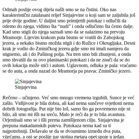
Odmah poslije ovog dijela našli smo se na čistini. Oko nas
karakteristični zatalasani reljef Sinjajevine u koji sam se zaljubila još
prije dvije godine. U daljini smo primijetili putokaz i odlučili da
odemo do njega, vidimo šta “nudi” i onda odlučimo šta ćemo dalje.
Kad smo stigli do njega saznali smo da se nalazimo na prevoju
Mramorje. Lijevim krakom puta bismo se vratili do Zabojskog
jezera, a nekako bismo možda stigli i do Ružice i Okrugljaka. Desni
krak je vodio do Zminičkog jezera gdje smo mi imali namjeru da
stignemo, ali i do Pašinog polja. Na tren smo bili zbunjeni, a onda
smo shvatili da su ovo planinarski putokazi i da ne znači da se do
ovih lokacija može stići i autom. Uglavnom, odluka je pala: vraćamo
se do auta, a onda nazad do Mramorja pa pravac Zminičko jezero.
Sinjajevina
Rečeno – učinjeno. Već smo mnogo vremena izgubili. Sunce je već
zašlo. Vidljivost je bila dobra, ali kad nema sunčeve svjetlosti nema
dobrih fotografija. Put nije bio loš, samo što ga povremeno nije ni
bilo, ali smo mi išli na sreću. Malo je reći da je to bila avantura.
Orjentisali smo se i išli prema zamišljenom cilju. Sinjajevina je
prepuna makadamskih puteva. Putokaza nema kad su ti
najpotrebniji. Dešavalo se da se dvoumimo između dva puta,
vijećamo, a oni se poslije par stotina metara opet spoje u jedan.