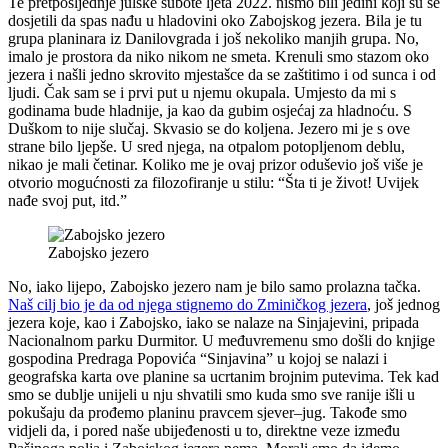
Te pretposljednje julske subote ljeta 2022. nismo bili jedini koji su se
dosjetili da spas nađu u hladovini oko Zabojskog jezera. Bila je tu
grupa planinara iz Danilovgrada i još nekoliko manjih grupa. No,
imalo je prostora da niko nikom ne smeta. Krenuli smo stazom oko
jezera i našli jedno skrovito mjestašce da se zaštitimo i od sunca i od
ljudi. Čak sam se i prvi put u njemu okupala. Umjesto da mi s
godinama bude hladnije, ja kao da gubim osjećaj za hladnoću. S
Duškom to nije slučaj. Skvasio se do koljena. Jezero mi je s ove
strane bilo ljepše. U sred njega, na otpalom potopljenom deblu,
nikao je mali četinar. Koliko me je ovaj prizor oduševio još više je
otvorio mogućnosti za filozofiranje u stilu: “Šta ti je život! Uvijek
nađe svoj put, itd.”
Zabojsko jezero
No, iako lijepo, Zabojsko jezero nam je bilo samo prolazna tačka.
Naš cilj bio je da od njega stignemo do Zminičkog jezera
, još jednog
jezera koje, kao i Zabojsko, iako se nalaze na Sinjajevini, pripada
Nacionalnom parku Durmitor. U međuvremenu smo došli do knjige
gospodina Predraga Popovića “Sinjavina” u kojoj se nalazi i
geografska karta ove planine sa ucrtanim brojnim putevima. Tek kad
smo se dublje unijeli u nju shvatili smo kuda smo sve ranije išli u
pokušaju da prođemo planinu pravcem sjever–jug. Takođe smo
vidjeli da, i pored naše ubijeđenosti u to, direktne veze između