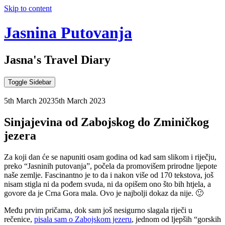
Skip to content
Jasnina Putovanja
Jasna's Travel Diary
Toggle Sidebar
5th March 2023
5th March 2023
Sinjajevina od Zabojskog do Zminičkog
jezera
Za koji dan će se napuniti osam godina od kad sam slikom i riječju,
preko “Jasninih putovanja”, počela da promovišem prirodne ljepote
naše zemlje. Fascinantno je to da i nakon više od 170 tekstova, još
nisam stigla ni da pođem svuda, ni da opišem ono što bih htjela, a
govore da je Crna Gora mala. Ovo je najbolji dokaz da nije. 🙂
Među prvim pričama, dok sam još nesigurno slagala riječi u
rečenice,
pisala sam o Zabojskom jezeru
, jednom od ljepših “gorskih