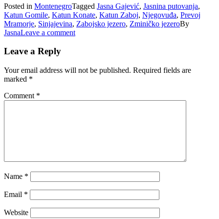
Posted in
Montenegro
Tagged
Jasna Gajević
,
Jasnina putovanja
,
Katun Gomile
,
Katun Konate
,
Katun Zaboj
,
Njegovuđa
,
Prevoj
Mramorje
,
Sinjajevina
,
Zabojsko jezero
,
Zminičko jezero
By
Jasna
Leave a comment
Leave a Reply
Your email address will not be published.
Required fields are
marked
*
Comment
*
Name
*
Email
*
Website