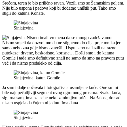
Srećom, teren je bio prilično ravan. Vozili smo se Šaranskim poljem.
Nije bilo uspona i padova koji bi dodatno uništili put. Tako smo
stigli do katuna Konate.
Sinjajevina
Nismo imali vremena da se mnogo zadržavamo.
Nismo smjeli da dozvolimo da ne stignemo do cilja prije mraka jer
samo nebo zna gdje bismo završili. Usput smo nailazili na razne
putokaze: drvene, beskorisne, korisne… Došli smo i do katuna
Gomile i tada smo definitivno znali ne samo da smo na pravom putu
već i da nismo predaleko od cilja.
Sinjajevina, katun Gomile
Ja sam i dalje uočavala i fotografisala usamljene kuće. One su mi
bile najupečatljiviji segment ovog ogromnog prostora. Svaka kuća,
sigurna sam, ima iza sebe neku zanimljivu priču. Na žalost, do sad
nisam uspjela da čujem ni jednu. Ima dana…
Sinjajevina