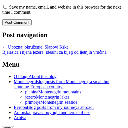
Save my name, email, and website in this browser for the next
time I comment.
Post navigation
←
Upoznaj okruženje: Slapovi Krke
Bjelasica i njena jezera, idealni za bijeg od ljetnjih vrućina
→
Menu
O blogu
About this blog
Montenegro
Blog posts from Montenegro, a small but
stunning European country.
planina
Montenegrin mountains
jezero
Montenegrin lakes
primorje
Montenegrin seaside
Evropa
Blog posts from my journeys abroad.
Autorska prava
Copyright and terms of use
Arhiva
Search