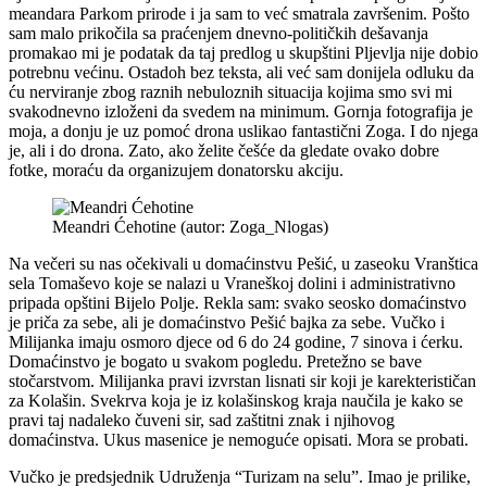
meandara Parkom prirode i ja sam to već smatrala završenim. Pošto
sam malo prikočila sa praćenjem dnevno-političkih dešavanja
promakao mi je podatak da taj predlog u skupštini Pljevlja nije dobio
potrebnu većinu. Ostadoh bez teksta, ali već sam donijela odluku da
ću nerviranje zbog raznih nebuloznih situacija kojima smo svi mi
svakodnevno izloženi da svedem na minimum. Gornja fotografija je
moja, a donju je uz pomoć drona uslikao fantastični Zoga. I do njega
je, ali i do drona. Zato, ako želite češće da gledate ovako dobre
fotke, moraću da organizujem donatorsku akciju.
Meandri Ćehotine (autor: Zoga_Nlogas)
Na večeri su nas očekivali u domaćinstvu Pešić, u zaseoku Vranštica
sela Tomaševo koje se nalazi u Vraneškoj dolini i administrativno
pripada opštini Bijelo Polje. Rekla sam: svako seosko domaćinstvo
je priča za sebe, ali je domaćinstvo Pešić bajka za sebe. Vučko i
Milijanka imaju osmoro djece od 6 do 24 godine, 7 sinova i ćerku.
Domaćinstvo je bogato u svakom pogledu. Pretežno se bave
stočarstvom. Milijanka pravi izvrstan lisnati sir koji je karekterističan
za Kolašin. Svekrva koja je iz kolašinskog kraja naučila je kako se
pravi taj nadaleko čuveni sir, sad zaštitni znak i njihovog
domaćinstva. Ukus masenice je nemoguće opisati. Mora se probati.
Vučko je predsjednik Udruženja “Turizam na selu”. Imao je prilike,