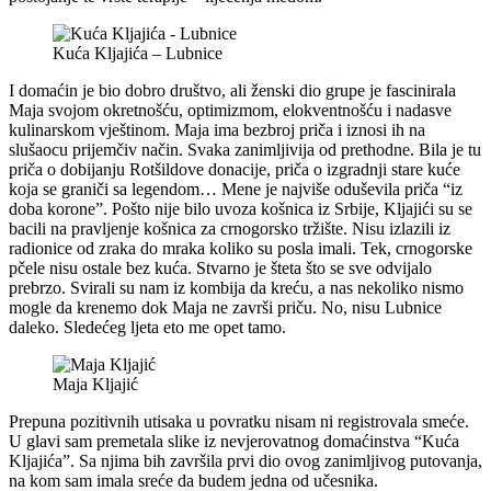
Kuća Kljajića – Lubnice
I domaćin je bio dobro društvo, ali ženski dio grupe je fascinirala
Maja svojom okretnošću, optimizmom, elokventnošću i nadasve
kulinarskom vještinom. Maja ima bezbroj priča i iznosi ih na
slušaocu prijemčiv način. Svaka zanimljivija od prethodne. Bila je tu
priča o dobijanju Rotšildove donacije, priča o izgradnji stare kuće
koja se graniči sa legendom… Mene je najviše oduševila priča “iz
doba korone”. Pošto nije bilo uvoza košnica iz Srbije, Kljajići su se
bacili na pravljenje košnica za crnogorsko tržište. Nisu izlazili iz
radionice od zraka do mraka koliko su posla imali. Tek, crnogorske
pčele nisu ostale bez kuća. Stvarno je šteta što se sve odvijalo
prebrzo. Svirali su nam iz kombija da kreću, a nas nekoliko nismo
mogle da krenemo dok Maja ne završi priču. No, nisu Lubnice
daleko. Sledećeg ljeta eto me opet tamo.
Maja Kljajić
Prepuna pozitivnih utisaka u povratku nisam ni registrovala smeće.
U glavi sam premetala slike iz nevjerovatnog domaćinstva “Kuća
Kljajića”. Sa njima bih završila prvi dio ovog zanimljivog putovanja,
na kom sam imala sreće da budem jedna od učesnika.