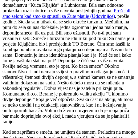
domaćinstvu “Kuća Kljajića” u Lubnicama. Bila sam odnosno
prolazila kroz Lubnice u više navrata posljednjih godina.
Prošetali
smo selom kad smo se spustili sa Žute platije (Udovinjice)
, prošle
godine. Stekla sam utisak da se selo okreće turizmu. Međutim, na
putu do sela su nas dočekale, jedna ogromna i jedna malo manja,
deponije smeća, tik uz put. Bili smo užasnuti. Po n-ti put sam
vrisnula u sebi: Smeće i turizam ne idu ruku pod ruku! Sa nama je u
posjetu Kljajićima bio i predsjednik TO Berane. Čim smo izašli iz
kombija bombardovala sam ga pitanjima o deponijama. Nisam bila
sama. Domaćin je imao identična pitanja kao i ja. Kad će se i kako
tome javašluku stati na put? Deponija je čišćena u više navrata.
Poslije nekog vremena, eto je opet. Ko baca smeće? Okolno
stanovništvo. Ljudi nemaju svijest o pravilnom odlaganju smeća i
višestrukoj štetnosti divljih deponija, a snimci kamera se ne smatraju
validnim dokazom na sudu. Nešto debelo mora da se mijenja u
zakonskoj regulativi. Dobra vijest nas je zatekla pri kraju puta.
Komunalno d.o.o. Berane je pokrenulo veliku akciju “Uklonimo
divlje deponije!” koja je već otpočeta. Svaka čast na akciji, ali mora
se nešto uraditi i na edukaciji stanovništva, kao i na kažnjavanju
onih upornih bacača. Volim da živim u uvjerenju da je moja priča
bar malo doprinijela ovoj akciji, mada vjerujem da su je planirali i
ranije.
Kad se zapričam o smeću, ne umijem da stanem. Prelazim na mnogo
ljepšu temu. Seosko domaćinstvo “Kuća Kljajić” je kod svih nas