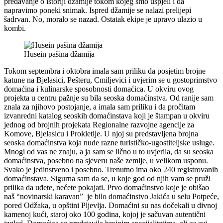
predavanje o istoriji džamije tokom kojeg smo uspjeli i da
napravimo poneki snimak. Ispred džamije se nalazi prelijepi
šadrvan. No, moralo se nazad. Ostatak ekipe je upravo ulazio u
kombi.
Husein pašina džamija
Tokom septembra i oktobra imala sam priliku da posjetim brojne
katune na Bjelasici, Pešteru, Cmiljevici i uvjerim se u gostoprimstvo
domaćina i kulinarske sposobnosti domaćica. U okviru ovog
projekta u centru pažnje su bila seoska domaćinstva. Od ranije sam
znala za njihovo postojanje, a imala sam priliku i da pročitam
izvanredni katalog seoskih domaćinstava koji je štampan u okviru
jednog od brojnih projekata Regionalne razvojne agencije za
Komove, Bjelasicu i Prokletije. U njoj su predstavljena brojna
seoska domaćinstva koja nude razne turističko-ugostiteljske usluge.
Mnogi od vas ne znaju, a ja sam se lično u to uvjerila, da su seoska
domaćinstva, posebno na sjeveru naše zemlje, u velikom usponu.
Svako je jedinstveno i posebno. Trenutno ima oko 240 registrovanih
domaćinstava. Sigurna sam da se, u koje god od njih vam se pruži
prilika da uđete, nećete pokajati. Prvo domaćinstvo koje je obišao
naš “novinarski karavan” je bilo domaćinstvo Jakića u selu Potpeće,
pored Odžaka, u opštini Pljevlja. Domaćini su nas dočekali u divnoj
kamenoj kući, staroj oko 100 godina, kojoj je sačuvan autentični