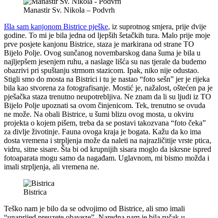
Manastir Sv. Nikola – Podvrh
Išla sam kanjonom Bistrice pješke
, iz suprotnog smjera, prije dvije
godine. To mi je bila jedna od ljepših šetačkih tura. Malo prije moje
prve posjete kanjonu Bistrice, staza je markirana od strane TO
Bijelo Polje. Ovog sunčanog novembarskog dana šuma je bila u
najljepšem jesenjem ruhu, a naslage lišća su nas tjerale da budemo
obazrivi pri spuštanju strmom stazicom. Ipak, niko nije odustao.
Stigli smo do mosta na Bistrici i tu je nastao “foto sešn” jer je rijeka
bila kao stvorena za fotografisanje. Mostić je, nažalost, oštećen pa je
pješačka staza trenutno neupotrebljiva. Ne znam da li su ljudi iz TO
Bijelo Polje upoznati sa ovom činjenicom. Tek, trenutno se ovuda
ne može. Na obali Bistrice, u šumi blizu ovog mosta, u okviru
projekta o kojem pišem, treba da se postavi takozvana “foto čeka”
za divlje životinje. Fauna ovoga kraja je bogata. Kažu da ko ima
dosta vremena i strpljenja može da naleti na najrazličitije vrste ptica,
vidru, sitne sisare. Šta bi od krupnijih sisara moglo da iskrsne ispred
fotoaparata mogu samo da nagađam. Uglavnom, mi bismo možda i
imali strpljenja, ali vremena ne.
Bistrica
Teško nam je bilo da se odvojimo od Bistrice, ali smo imali
“unaprijed preuzete obaveze”. Naredna nam je bila ručak u