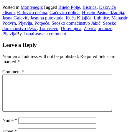
Posted in
Montenegro
Tagged
Bijelo Polje
,
Bistrica
,
Đalovića
klisura
,
Đalovića pećina
,
Gačevića dolina
,
Husein Pašina džamija
,
Jasna Gajević
,
Jasnina putovanja
,
Kuća Kljajića
,
Lubnice
,
Manastir
Podvrh
,
Pljevlja
,
Potpeće
,
Seosko domaćinstvo Jakić
,
Seosko
domaćinstvo Pešić
,
Tomaševo
,
Udovinjica
,
Zavičajni muzej
Pljevlja
By
Jasna
Leave a comment
Leave a Reply
Your email address will not be published.
Required fields are
marked
*
Comment
*
Name
*
Email
*