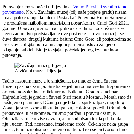
Putovanje smo započeli u Pljevljima.
Volim Pljevlja i svratim tamo
povremeno
. No, u Zavičajni muzej (cilj naše posjete gradu) nisam
imala prilike ranije da uđem. Postavka “Putevima Homo Sapiensa”
je proglašena najboljom muzejskom postavkom u Crnoj Gori 2021.
godine. Upravo nju smo imali priliku da vidimo i odslušamo više
nego zanimljivo predstavljanje ove postavke. U ovom muzeju se
čuva diatreta, dragulj kulturne baštine Crne Gore, ali posjetiocima se
predstavlja digitalnom animacijom jer nema uslova za njeno
izlaganje publici. Bio je to sjajan početak jednog izvanrednog
putovanja.
Zavičajni muzej, Pljevlja
Tačno naspram muzeja je smještena, po mnogo čemu čuvena
Husein pašina džamija. Smatra se jednim od najvrednijih spomenika
orijentalno-sakralne arhitekture na Balkanu. Gradio je neimar
Hajrudin koji je gradio i čuveni Stari most u Mostaru. Morali smo da
poštujemo planirano. Džamija nije bila na spisku. Ipak, moj drug
Zoga i ja smo iskoristili kratku pauzu, te dok su pojedini trknuli do
prodavnice ili bankomata, mi smo potrčali u pravcu džamije.
Obilazila sam je u više navrata, ali nikad nisam imala priliku da u
nju i uđem. Tad, nenadano, imadosmo sreće. Čekala se neka grupa
turista, te mi izmolismo da uđemo na tren. Tren se pretvorio u fino