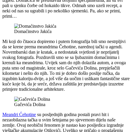
izgled. Domaćica se predstavila brojnim specijalitetima, ali su svi
pali u sjenku čorbe od hokaido tikve. Odmah smo uzeli recept, a
neki od nas su ugrabili i po nekoliko sjemenki. Pa, ako se primi,
primi…
Domaćinstvo Jakića
Mi koji do čitaoca dopiremo i putem fotografija bili smo nestrpljivi
da se krene prema meandrima Čehotine, narednoj tački u agendi.
Novembarski dan je kratak, a nedostatak svjetlosti je neprijatelj
svakog fotografa. Pozdravili smo se sa ljubaznim domaćinima i
krenuli ka meandrima. Uvijek sam do njih dolazila autom, a ovoga
puta smo od magistrale, kroz selo Gačevića Dolina, prepješačili
kilometar i nešto do njih. To mi je dobro došlo poslije ručka, da
izgubim kaloriju-dvije, a još više da uočim i uslikam fantastične stare
kuće koje bi, da je sreće, država zaštitila jer predstavljaju izuzetne
primjere tradicionalne arhitekture.
Gačevića Dolina
Meandri Ćehotine
su posljednjih godina postali pravi hit i
nezaobilazna tačka u svim šetnjama po sjevernom dijelu naše
zemlje. Ovaj neobični fenomen je nastao kao posljedica izgradnje
vještačke akumulacije Otilovići. Uveliko se pričalo o proglašenju