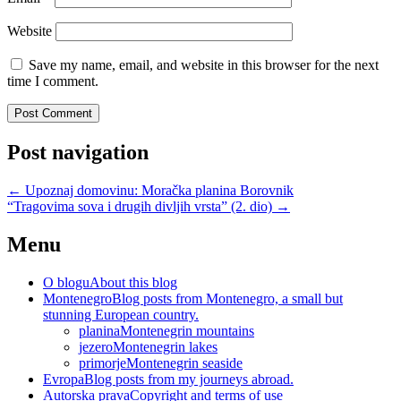
Website
Save my name, email, and website in this browser for the next
time I comment.
Post navigation
←
Upoznaj domovinu: Moračka planina Borovnik
“Tragovima sova i drugih divljih vrsta” (2. dio)
→
Menu
O blogu
About this blog
Montenegro
Blog posts from Montenegro, a small but
stunning European country.
planina
Montenegrin mountains
jezero
Montenegrin lakes
primorje
Montenegrin seaside
Evropa
Blog posts from my journeys abroad.
Autorska prava
Copyright and terms of use