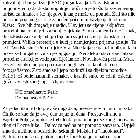
zahvaljujući organizaciji FAO (organizacija UN za ishranu i
poljoprivredu) da dosta proputuje i uoči šta je to što bi savremenog
turistu zanimalo, a što njegovo imanje može da ponudi. Žali što nije
putovao prije nego što je započeo priču oko bavljenja turizmom.
Kaže: “Sve bih drugačije uradio. U svijetu se cijene isključivo
prirodni materijali pri izgradnji objekata. Samo kamen i drvo”. Ipak,
dio iskustava skupljenih po bijelom svijetu uspio je da iskoristi i
primijeni. Velika prostorija u kući je namijenjena prijemu gostiju. Tu
je i “švedski sto”. Pored rijeke Vranštice koja se nalazi u blizini kuće
prave se bungalovi za smještaj gostiju. Nedaleko odavde se nalaze
prirodne atrakcije: vodopadi Lještanice i Novakovića pećina. Mrak
je već uveliko bio pao pa nismo mogli sve to da obiđemo i
fotografišemo. Zato smo se lijepo podružili sa dijelom porodice
Pešić i još bolje napunili stomake, a kasnije smo, pojedini, osjećali
grižu savjesti zbog toga. Ali, masenica…
Domaćinstvo Pešić
Za jedan dan je bilo previše događaja, previše novih ljudi i utisaka.
Činilo se kao da je ovaj dan trajao tri dana. Prespavali smo u
Bijelom Polju, a ujutro je trebalo da poranimo jer se zbog radova na
dionici Lozne luke – Đalovića pećina put potpuno zatvarao. Uspjeli
smo da uletimo u poslednjoj sekundi. Možda i u “nadoknadi”.
Parkirali smo se na platou ispod žičare koja je trebalo da vodi