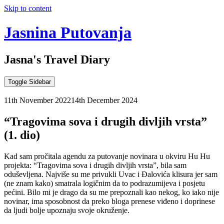
Skip to content
Jasnina Putovanja
Jasna's Travel Diary
Toggle Sidebar
11th November 2022
14th December 2024
“Tragovima sova i drugih divljih vrsta”
(1. dio)
Kad sam pročitala agendu za putovanje novinara u okviru Hu Hu
projekta: “Tragovima sova i drugih divljih vrsta”, bila sam
oduševljena. Najviše su me privukli Uvac i Đalovića klisura jer sam
(ne znam kako) smatrala logičnim da to podrazumijeva i posjetu
pećini. Bilo mi je drago da su me prepoznali kao nekog, ko iako nije
novinar, ima sposobnost da preko bloga prenese viđeno i doprinese
da ljudi bolje upoznaju svoje okruženje.