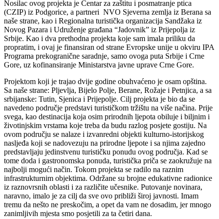
Nosilac ovog projekta je Centar za zaštitu i posmatranje ptica
(CZIP) iz Podgorice, a partneri NVO Sjeverna zemlja iz Berana sa
naše strane, kao i Regionalna turistička organizacija Sandžaka iz
Novog Pazara i Udruženje građana “Jadovnik” iz Prijepolja iz
Srbije. Kao i dva prethodna projekta koje sam imala priliku da
propratim, i ovaj je finansiran od strane Evropske unije u okviru IPA
Programa prekogranične saradnje, samo ovoga puta Srbije i Crne
Gore, uz kofinansiranje Ministarstva javne uprave Crne Gore.
Projektom koji je trajao dvije godine obuhvaćeno je osam opština.
Sa naše strane: Pljevlja, Bijelo Polje, Berane, Rožaje i Petnjica, a sa
srbijanske: Tutin, Sjenica i Prijepolje. Cilj projekta je bio da se
navedeno područje predstavi turističkom tržištu na više načina. Prije
svega, kao destinacija koja osim prirodnih ljepota obiluje i biljnim i
životinjskim vrstama koje treba da budu razlog posjete gostiju. Na
ovom području se nalaze i izvanredni objekti kulturno-istorijskog
nasljeđa koji se nadovezuju na prirodne ljepote i sa njima zajedno
predstavljaju jedinstvenu turističku ponudu ovog područja. Kad se
tome doda i gastronomska ponuda, turistička priča se zaokružuje na
najbolji mogući način. Tokom projekta se radilo na raznim
infrastrukturnim objektima. Održane su brojne edukativne radionice
iz raznovrsnih oblasti i za različite učesnike. Putovanje novinara,
naravno, imalo je za cilj da sve ovo približi široj javnosti. Imam
tremu da nešto ne preskočim, a opet da vam ne dosadim, jer mnogo
zanimljivih mjesta smo posjetili za ta četiri dana.