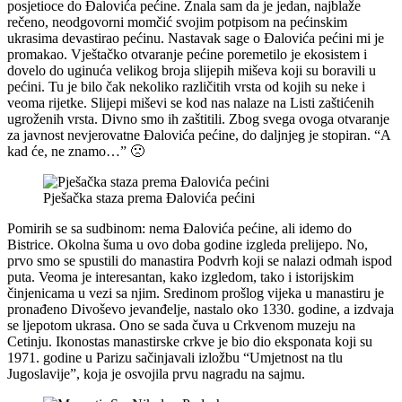
posjetioce do Đalovića pećine. Znala sam da je jedan, najblaže
rečeno, neodgovorni momčić svojim potpisom na pećinskim
ukrasima devastirao pećinu. Nastavak sage o Đalovića pećini mi je
promakao. Vještačko otvaranje pećine poremetilo je ekosistem i
dovelo do uginuća velikog broja slijepih miševa koji su boravili u
pećini. Tu je bilo čak nekoliko različitih vrsta od kojih su neke i
veoma rijetke. Slijepi miševi se kod nas nalaze na Listi zaštićenih
ugroženih vrsta. Divno smo ih zaštitili. Zbog svega ovoga otvaranje
za javnost nevjerovatne Đalovića pećine, do daljnjeg je stopiran. “A
kad će, ne znamo…” 🙁
Pješačka staza prema Đalovića pećini
Pomirih se sa sudbinom: nema Đalovića pećine, ali idemo do
Bistrice. Okolna šuma u ovo doba godine izgleda prelijepo. No,
prvo smo se spustili do manastira Podvrh koji se nalazi odmah ispod
puta. Veoma je interesantan, kako izgledom, tako i istorijskim
činjenicama u vezi sa njim. Sredinom prošlog vijeka u manastiru je
pronađeno Divoševo jevanđelje, nastalo oko 1330. godine, a izdvaja
se ljepotom ukrasa. Ono se sada čuva u Crkvenom muzeju na
Cetinju. Ikonostas manastirske crkve je bio dio eksponata koji su
1971. godine u Parizu sačinjavali izložbu “Umjetnost na tlu
Jugoslavije”, koja je osvojila prvu nagradu na sajmu.