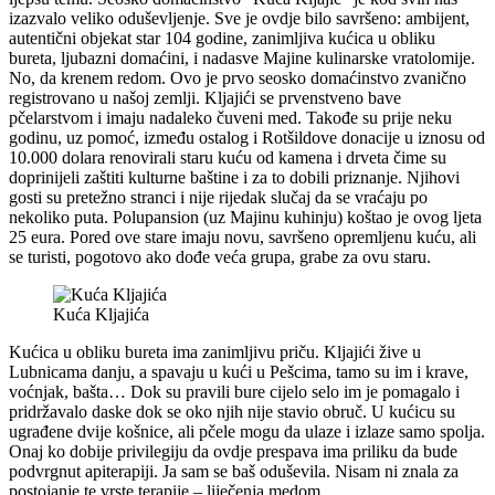
izazvalo veliko oduševljenje. Sve je ovdje bilo savršeno: ambijent,
autentični objekat star 104 godine, zanimljiva kućica u obliku
bureta, ljubazni domaćini, i nadasve Majine kulinarske vratolomije.
No, da krenem redom. Ovo je prvo seosko domaćinstvo zvanično
registrovano u našoj zemlji. Kljajići se prvenstveno bave
pčelarstvom i imaju nadaleko čuveni med. Takođe su prije neku
godinu, uz pomoć, između ostalog i Rotšildove donacije u iznosu od
10.000 dolara renovirali staru kuću od kamena i drveta čime su
doprinijeli zaštiti kulturne baštine i za to dobili priznanje. Njihovi
gosti su pretežno stranci i nije rijedak slučaj da se vraćaju po
nekoliko puta. Polupansion (uz Majinu kuhinju) koštao je ovog ljeta
25 eura. Pored ove stare imaju novu, savršeno opremljenu kuću, ali
se turisti, pogotovo ako dođe veća grupa, grabe za ovu staru.
Kuća Kljajića
Kućica u obliku bureta ima zanimljivu priču. Kljajići žive u
Lubnicama danju, a spavaju u kući u Pešcima, tamo su im i krave,
voćnjak, bašta… Dok su pravili bure cijelo selo im je pomagalo i
pridržavalo daske dok se oko njih nije stavio obruč. U kućicu su
ugrađene dvije košnice, ali pčele mogu da ulaze i izlaze samo spolja.
Onaj ko dobije privilegiju da ovdje prespava ima priliku da bude
podvrgnut apiterapiji. Ja sam se baš oduševila. Nisam ni znala za
postojanje te vrste terapije – liječenja medom.