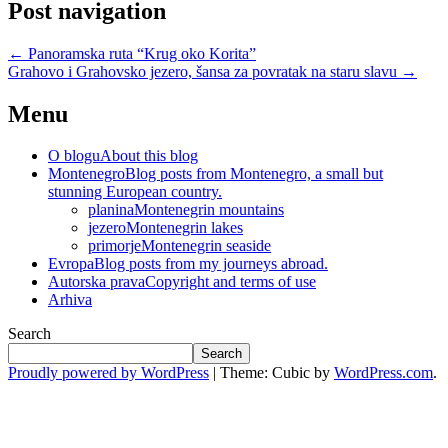
Post navigation
←
Panoramska ruta “Krug oko Korita”
Grahovo i Grahovsko jezero, šansa za povratak na staru slavu
→
Menu
O blogu
About this blog
Montenegro
Blog posts from Montenegro, a small but
stunning European country.
planina
Montenegrin mountains
jezero
Montenegrin lakes
primorje
Montenegrin seaside
Evropa
Blog posts from my journeys abroad.
Autorska prava
Copyright and terms of use
Arhiva
Search
Search
Proudly powered by WordPress
|
Theme: Cubic by
WordPress.com
.