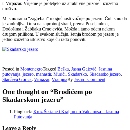
u Virpazar. Vrijeme je proletjelo uz atraktivne prizore i izuzetno
društvo.
Mi smo samo “zagrebali” mogućnosti vožnje po jezeru. Čuli smo da
je zanimljiva i tura na suprotnoj strani, prema Poseljanima,
Dodošima i Žabljaku Crnojevića. Možda i tamo odem nekom
drugom prilikom. U svakom slučaju, šetnja brodom po jezeru je
jedno izuzetno iskustvo koje ću rado ponoviti.
Posted in
Montenegro
Tagged
Beška
,
Jasna Gajević
,
Jasnina
putovanja
,
jezero
,
manastir
,
Murići
,
Skadarsko
,
Skadarsko jezero
,
Starčeva Gorica
,
Virpazar
,
Vranjina
By
Jasna
1 Comment
One thought on “
Brodićem po
Skadarskom jezeru
”
Pingback:
Kroz Šestane i Krajinu do Valdanosa – Jasnina
Putovanja
Leave a Reply