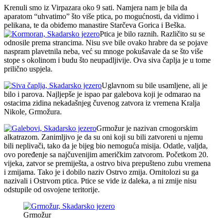
Krenuli smo iz Virpazara oko 9 sati. Namjera nam je bila da
aparatom “uhvatimo” što više ptica, po mogućnosti, da vidimo i
pelikana, te da obiđemo manastire Starčeva Gorica i Beška.
Ptica je bilo raznih. Različito su se
odnosile prema strancima. Nisu sve bile ovako hrabre da se pojave
naspram plavetnila neba, već su mnoge pokušavale da se što više
stope s okolinom i budu što neupadljivije. Ova siva čaplja je u tome
prilično uspjela.
Uglavnom su bile usamljene, ali je
bilo i parova. Najljepše je ispao par galebova koji je odmarao na
ostacima zidina nekadašnjeg čuvenog zatvora iz vremena Kralja
Nikole, Grmožura.
Grmožur je nazivan crnogorskim
alkatrazom. Zanimljivo je da su oni koji su bili zatvoreni u njemu
bili neplivači, tako da je bijeg bio nemoguća misija. Odatle, valjda,
ovo poređenje sa najčuvenijim američkim zatvorom. Početkom 20.
vijeka, zatvor se premiješta, a ostrvo biva prepušteno zubu vremena
i zmijama. Tako je i dobilo naziv Ostrvo zmija. Ornitolozi su ga
nazivali i Ostrvom ptica. Ptice se vide iz daleka, a ni zmije nisu
odstupile od osvojene teritorije.
Grmožur