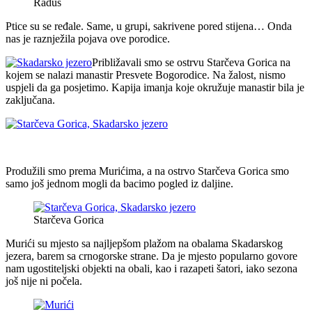
Raduš
Ptice su se ređale. Same, u grupi, sakrivene pored stijena… Onda
nas je raznježila pojava ove porodice.
Približavali smo se ostrvu Starčeva Gorica na
kojem se nalazi manastir Presvete Bogorodice. Na žalost, nismo
uspjeli da ga posjetimo. Kapija imanja koje okružuje manastir bila je
zaključana.
Produžili smo prema Murićima, a na ostrvo Starčeva Gorica smo
samo još jednom mogli da bacimo pogled iz daljine.
Starčeva Gorica
Murići su mjesto sa najljepšom plažom na obalama Skadarskog
jezera, barem sa crnogorske strane. Da je mjesto popularno govore
nam ugostiteljski objekti na obali, kao i razapeti šatori, iako sezona
još nije ni počela.