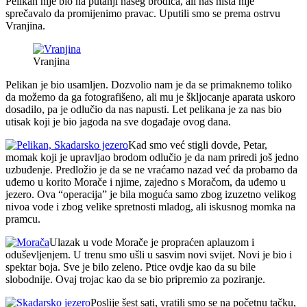
Pelikan nije bio na putanji našeg brodića, ali nas ništa nije
sprečavalo da promijenimo pravac. Uputili smo se prema ostrvu
Vranjina.
Vranjina
Pelikan je bio usamljen. Dozvolio nam je da se primaknemo toliko
da možemo da ga fotografišeno, ali mu je škljocanje aparata uskoro
dosadilo, pa je odlučio da nas napusti. Let pelikana je za nas bio
utisak koji je bio jagoda na sve događaje ovog dana.
Kad smo već stigli dovde, Petar,
momak koji je upravljao brodom odlučio je da nam priredi još jedno
uzbuđenje. Predložio je da se ne vraćamo nazad već da probamo da
uđemo u korito Morače i njime, zajedno s Moračom, da uđemo u
jezero. Ova “operacija” je bila moguća samo zbog izuzetno velikog
nivoa vode i zbog velike spretnosti mladog, ali iskusnog momka na
pramcu.
Ulazak u vode Morače je propraćen aplauzom i
oduševljenjem. U trenu smo ušli u sasvim novi svijet. Novi je bio i
spektar boja. Sve je bilo zeleno. Ptice ovdje kao da su bile
slobodnije. Ovaj trojac kao da se bio pripremio za poziranje.
Poslije šest sati, vratili smo se na početnu tačku,