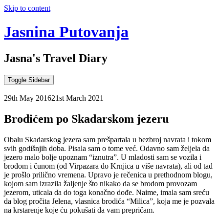
Skip to content
Jasnina Putovanja
Jasna's Travel Diary
Toggle Sidebar
29th May 2016
21st March 2021
Brodićem po Skadarskom jezeru
Obalu Skadarskog jezera sam prešpartala u bezbroj navrata i tokom
svih godišnjih doba. Pisala sam o tome već. Odavno sam željela da
jezero malo bolje upoznam “iznutra”. U mladosti sam se vozila i
brodom i čunom (od Virpazara do Krnjica u više navrata), ali od tad
je prošlo prilično vremena. Upravo je rečenica u prethodnom blogu,
kojom sam izrazila žaljenje što nikako da se brodom provozam
jezerom, uticala da do toga konačno dođe. Naime, imala sam sreću
da blog pročita Jelena, vlasnica brodića “Milica”, koja me je pozvala
na krstarenje koje ću pokušati da vam prepričam.