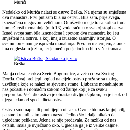
Murići
Nedaleko od Murića nalazi se ostrvo Beška. Na njemu su smještena
dva manastira. Prvi put sam bila na ostrvu. Bila sam, prije svega,
iznenađena njegovom veličinom. Oduševilo me je to sa koliko truda
i umješnosti monahinje (njih 13) vode računa o svakoj stopi ostrva.
Iznad svega sam bila iznenađena ljepotom dva manastira koji su
smješteni na ostrvu, a koji imaju izuzetno zanimljiv istorijat. O
svemu tome nam je ispričala monahinja. Prvo na maternjem, a onda
i na engleskom jeziku, jer je među posjetiocima bilo više stranaca.
Beška
Manja crkva je crkva Svete Bogorodice, a veća crkva Svetog
Đorđa. Ovaj prelijepi pogled na cijelo ostrvo pruža se sa malog
uzvišenja koje se nalazi sa sjeverne strane. Ljubazne monahinje su
nas počastile i domaćim sokom od žalfije koji je za svaku
preporuku. Veći dio ostrva je obrastao divljim šipkom, pa je i sok od
njega jedan od specijaliteta ostrva.
Ostrvo smo napustili puni lijepih utisaka. Ovo je bio naš krajnji cilj,
pa smo krenuli istim putem nazad. Jedino što i dalje nikako da
ugledamo pelikane. Jelena se nije predavala. Za razliku od nas
ostalih, imala je uvježbano oko. Ugledala ga je iz velike daljine.