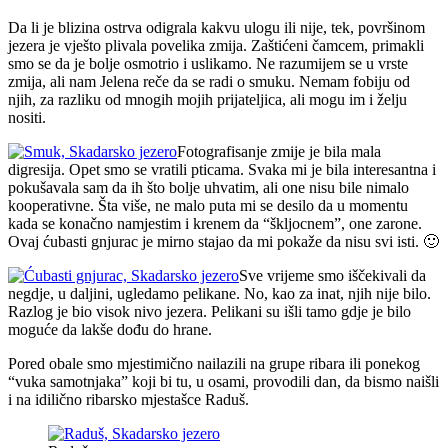
Da li je blizina ostrva odigrala kakvu ulogu ili nije, tek, površinom
jezera je vješto plivala povelika zmija. Zaštićeni čamcem, primakli
smo se da je bolje osmotrio i uslikamo. Ne razumijem se u vrste
zmija, ali nam Jelena reče da se radi o smuku. Nemam fobiju od
njih, za razliku od mnogih mojih prijateljica, ali mogu im i želju
nositi.
Fotografisanje zmije je bila mala
digresija. Opet smo se vratili pticama. Svaka mi je bila interesantna i
pokušavala sam da ih što bolje uhvatim, ali one nisu bile nimalo
kooperativne. Šta više, ne malo puta mi se desilo da u momentu
kada se konačno namjestim i krenem da “škljocnem”, one zarone.
Ovaj ćubasti gnjurac je mirno stajao da mi pokaže da nisu svi isti. 🙂
Sve vrijeme smo iščekivali da
negdje, u daljini, ugledamo pelikane. No, kao za inat, njih nije bilo.
Razlog je bio visok nivo jezera. Pelikani su išli tamo gdje je bilo
moguće da lakše dođu do hrane.
Pored obale smo mjestimično nailazili na grupe ribara ili ponekog
“vuka samotnjaka” koji bi tu, u osami, provodili dan, da bismo naišli
i na idilično ribarsko mjestašce Raduš.