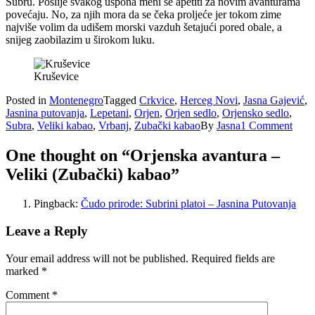
Subru. Poslije svakog uspona meni se apetiti za novim avanturama
povećaju. No, za njih mora da se čeka proljeće jer tokom zime
najviše volim da udišem morski vazduh šetajući pored obale, a
snijeg zaobilazim u širokom luku.
Kruševice
Posted in
Montenegro
Tagged
Crkvice
,
Herceg Novi
,
Jasna Gajević
,
Jasnina putovanja
,
Lepetani
,
Orjen
,
Orjen sedlo
,
Orjensko sedlo
,
Subra
,
Veliki kabao
,
Vrbanj
,
Zubački kabao
By
Jasna
1 Comment
One thought on “
Orjenska avantura –
Veliki (Zubački) kabao
”
Pingback:
Čudo prirode: Subrini platoi – Jasnina Putovanja
Leave a Reply
Your email address will not be published.
Required fields are
marked
*
Comment
*