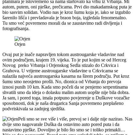
planinara je istovremeno sa nama startovalo ka vrhu iz Vrbanja. Mi
autom, putem, oni pješke, prečicama. Prvi dio makadamskog puta je
bio sasvim solidan. Vodio nas je kroz šumu koja je, iako se izgubilo
šarenilo lišća i prevladavala je braon boja, izgledala fenomenalno.
Tu smo već povremeno morali da se zaustavimo radi divljenja i
fotografisanja.
Orjen
Ovaj put je inače napravljen tokom austrougarske vladavine nad
ovim područjem, krajem 19. vijeka. To je put kojim se od Herceg
Novog preko Vrbanja i Orjenskog Sedla stizalo do Crkvica i
Grahova. U vrijeme austrougarske vladavine u Crkvicama se
nalazila najveća austrougarska kasarna na širem području. Put kroz
šumu smo neosjetno prošli. No, dionica od Vrbanja do prevoja
iznosi punih 10 km. Kada smo počeli da se penjemo serpentinama
shvatili smo da ideja o dolasku malim autom uopšte nije bila dobra.
Ja sam, i pored toga, imala potpuno povjerenje u Duškove vozačke
sposobnosti, dok je naša drugarica Sanja povremeno preplašeno
podvriskivala sa zadnjeg sjedišta.
Peli smo se sve više i više, prevoj se i dalje nije nazirao. Nas
dvije smo nagovarale Duška da ostavimo auto pored puta i da
nastavimo pješke. Dovoljno je bilo što smo se i toliko primakli…