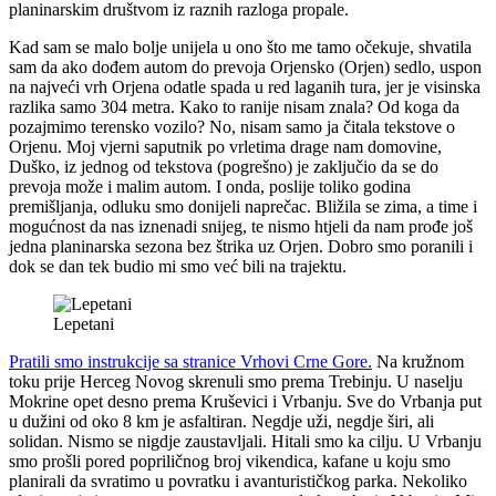
planinarskim društvom iz raznih razloga propale.
Kad sam se malo bolje unijela u ono što me tamo očekuje, shvatila
sam da ako dođem autom do prevoja Orjensko (Orjen) sedlo, uspon
na najveći vrh Orjena odatle spada u red laganih tura, jer je visinska
razlika samo 304 metra. Kako to ranije nisam znala? Od koga da
pozajmimo terensko vozilo? No, nisam samo ja čitala tekstove o
Orjenu. Moj vjerni saputnik po vrletima drage nam domovine,
Duško, iz jednog od tekstova (pogrešno) je zaključio da se do
prevoja može i malim autom. I onda, poslije toliko godina
premišljanja, odluku smo donijeli naprečac. Bližila se zima, a time i
mogućnost da nas iznenadi snijeg, te nismo htjeli da nam prođe još
jedna planinarska sezona bez štrika uz Orjen. Dobro smo poranili i
dok se dan tek budio mi smo već bili na trajektu.
Lepetani
Pratili smo instrukcije sa stranice Vrhovi Crne Gore.
Na kružnom
toku prije Herceg Novog skrenuli smo prema Trebinju. U naselju
Mokrine opet desno prema Kruševici i Vrbanju. Sve do Vrbanja put
u dužini od oko 8 km je asfaltiran. Negdje uži, negdje širi, ali
solidan. Nismo se nigdje zaustavljali. Hitali smo ka cilju. U Vrbanju
smo prošli pored popriličnog broj vikendica, kafane u koju smo
planirali da svratimo u povratku i avanturističkog parka. Nekoliko