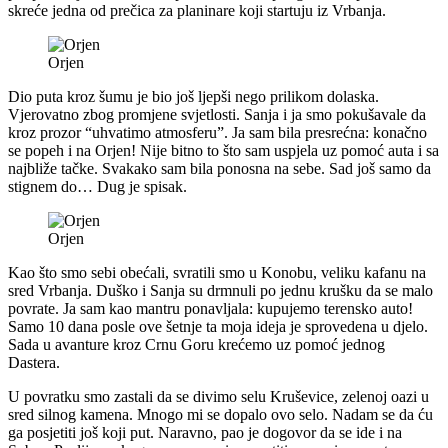
skreće jedna od prečica za planinare koji startuju iz Vrbanja.
Orjen
Dio puta kroz šumu je bio još ljepši nego prilikom dolaska.
Vjerovatno zbog promjene svjetlosti. Sanja i ja smo pokušavale da
kroz prozor “uhvatimo atmosferu”. Ja sam bila presrećna: konačno
se popeh i na Orjen! Nije bitno to što sam uspjela uz pomoć auta i sa
najbliže tačke. Svakako sam bila ponosna na sebe. Sad još samo da
stignem do… Dug je spisak.
Orjen
Kao što smo sebi obećali, svratili smo u Konobu, veliku kafanu na
sred Vrbanja. Duško i Sanja su drmnuli po jednu krušku da se malo
povrate. Ja sam kao mantru ponavljala: kupujemo terensko auto!
Samo 10 dana posle ove šetnje ta moja ideja je sprovedena u djelo.
Sada u avanture kroz Crnu Goru krećemo uz pomoć jednog
Dastera.
U povratku smo zastali da se divimo selu Kruševice, zelenoj oazi u
sred silnog kamena. Mnogo mi se dopalo ovo selo. Nadam se da ću
ga posjetiti još koji put. Naravno, pao je dogovor da se ide i na