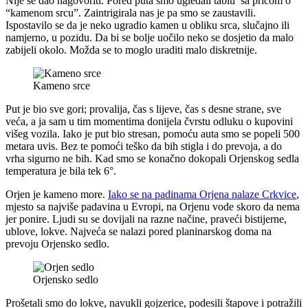
Nije se dao nagovoriti. Pored puta smo ugledali tablu sa pričom o
“kamenom srcu”. Zaintrigirala nas je pa smo se zaustavili.
Ispostavilo se da je neko ugradio kamen u obliku srca, slučajno ili
namjerno, u pozidu. Da bi se bolje uočilo neko se dosjetio da malo
zabijeli okolo. Možda se to moglo uraditi malo diskretnije.
Kameno srce
Put je bio sve gori; provalija, čas s lijeve, čas s desne strane, sve
veća, a ja sam u tim momentima donijela čvrstu odluku o kupovini
višeg vozila. Iako je put bio stresan, pomoću auta smo se popeli 500
metara uvis. Bez te pomoći teško da bih stigla i do prevoja, a do
vrha sigurno ne bih. Kad smo se konačno dokopali Orjenskog sedla
temperatura je bila tek 6°.
Orjen je kameno more.
Iako se na padinama Orjena nalaze Crkvice
,
mjesto sa najviše padavina u Evropi, na Orjenu vode skoro da nema
jer ponire. Ljudi su se dovijali na razne načine, praveći bistijerne,
ublove, lokve. Najveća se nalazi pored planinarskog doma na
prevoju Orjensko sedlo.
Orjensko sedlo
Prošetali smo do lokve, navukli gojzerice, podesili štapove i potražili