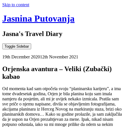
Skip to content
Jasnina Putovanja
Jasna's Travel Diary
Toggle Sidebar
19th December 2020
12th November 2021
Orjenska avantura – Veliki (Zubački)
kabao
Od momenta kad sam otpočela svoju “planinarsku karijeru”, a ima
tome dvadesetak godina, Orjen je bila planina koju sam imala
namjeru da posjetim, ali mi je uvijek nekako izmicala. Pratila sam
sve priče o njemu napisane, divila se objavljenim fotografijama,
akcijama planinara iz Herceg Novog na markiranju staza, brizi oko
planinarskih domova… Kako su godine prolazile, ja sam zaključila
da je uspon na Orjen prezahtjevan za mene. Ipak, nikad nisam
potpuno odustala, iako su mi mnoge prilike da odem sa nekim