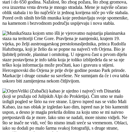
stari i do 650 godina. Nažalost, što zbog požara, što zbog gromova,
ova izuzetna vrsta drveta je mnogo stradala. Mene je najviše očarao
oblik stabala i to što najčešće iz jednog korijena niče po više stabala.
Pored ovih silnih bivših munika koje predstavljaju svoje spomenike,
na kamenom i bezvodnom području uspijevaju i nova stabla.
Staza kojom smo išli je vjerovatno najstarija planinarska
staza na teritoriji Crne Gore. Pravljena je namjenski, krajem 19.
vijeka, po želji austrougarskog prestolonasljednika, princa Rudolfa
Habzburga, koji je želio da se popne na najveći vrh Orjena. Bio je
ljubitelj prirode, planinar i ornitolog. U njegovu čast u prvom dijelu
staze postavljena je info tabla koja je toliko izblijeđela da se sa nje
teško koja informacija može pročitati, kao i gravura u stijeni.
Hercegnovski dio Orjena je prije dvije godine postao Park prirode.
Markacije i druge oznake su savršene. Ne sumnjam da će i ova tabla
uskoro biti zamijenjena nekom čitljivijom.
Veliki (Zubački) kabao je ujedno i najveći vrh Dinarida
(koji se pružaju od Julijskih Alpi do Prokletija). Čim smo se malo
izdigli pogled se širio na sve strane. Lijevo ispred nas se vidio Mali
Kabao, iza nas oblak je izgledao kao dim, ispred nas je bio kameniti
uspon, a desno je magla prekrila dolinu za koju smo se mi naivno
pretpostavili da je more. Iako smo se nadali, more nismo vidjeli. Ne
što se inače ne vidi, već što nismo imali sreće sa vremenom. Oblaci,
iako su dodali po malo šarma svakoj fotografiji, s druge strane,