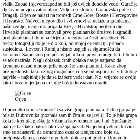
vidik. Zapad i sjeverozapad su bili još uvijek donekle vedri. Garač je
djelovao nevjerovatno blizu. Vidjelo se dobro i Grahovsko polje i
Dragalj. Orjen se nalazi na tromeđi Crne Gore, Bosne i Hercegovine
i Hrvatske. Najveći njegov dio i svi vrhovi se nalaze u granicama
naše zemlje, manji dio pripada BiH, a Hrvatskoj periferni dio.
Hrvatski planinari su osnovali prvo planinarsko društvo i izgradili
prvi planinarski dom na Orjenu i njegovi su česti posjetioci. Na
trećoj fotografiji dolje je dio koji, po mojoj orjentaciji, pripada
susjedima. Lovćen i Rumiju nismo uspjeli sa sigurnošću da
lociramo. Samo smo pretpostavljali u kom pravcu mogu biti. I Subra
se tek nazirala. Nagli dolazak crnih oblaka nas je natjerao da
krenemo nazad mnogo prije nego što smo planirali. Kako zbog
bezbijednosti, tako i zbog mogućnosti da se od uspona na vrh dobije
najviše – najbitinije je da se izabere vedar dan. No, vrijeme se ovdje
lako i brzo mijenja pa to i nije baš jednostavno uraditi.
Orjen
U povratku smo se mimoišli sa više grupa planinara. Jedna grupa je
bila iz Dubrovnika (poznala sam ih čim su se javili). To je bila grupa
koja je krenula pješke iz Vrbanja istovremeno kad i mi. Spuštanje
nam je baš lako palo. Čak i vožnja nazad. Na jednoj velikoj krivini
smo se zaustavili da osmotrimo oznake u stijenama koje su,
pretpostavljamo, nastale u periodu dok se put gradio. Upravo tu