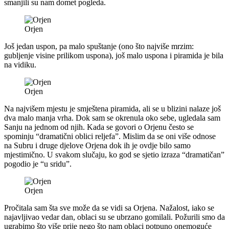
smanjili su nam domet pogleda.
Orjen
Još jedan uspon, pa malo spuštanje (ono što najviše mrzim:
gubljenje visine prilikom uspona), još malo uspona i piramida je bila
na vidiku.
Orjen
Na najvišem mjestu je smještena piramida, ali se u blizini nalaze još
dva malo manja vrha. Dok sam se okrenula oko sebe, ugledala sam
Sanju na jednom od njih. Kada se govori o Orjenu često se
spominju “dramatični oblici reljefa”. Mislim da se oni više odnose
na Subru i druge djelove Orjena dok ih je ovdje bilo samo
mjestimično. U svakom slučaju, ko god se sjetio izraza “dramatičan”
pogodio je “u sridu”.
Orjen
Pročitala sam šta sve može da se vidi sa Orjena. Nažalost, iako se
najavljivao vedar dan, oblaci su se ubrzano gomilali. Požurili smo da
ugrabimo što više prije nego što nam oblaci potpuno onemoguće