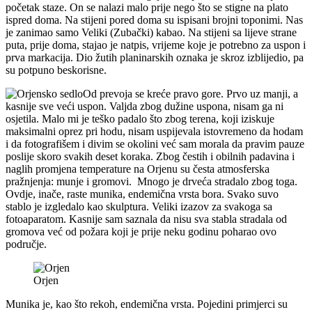
početak staze. On se nalazi malo prije nego što se stigne na plato
ispred doma. Na stijeni pored doma su ispisani brojni toponimi. Nas
je zanimao samo Veliki (Zubački) kabao. Na stijeni sa lijeve strane
puta, prije doma, stajao je natpis, vrijeme koje je potrebno za uspon i
prva markacija. Dio žutih planinarskih oznaka je skroz izblijedio, pa
su potpuno beskorisne.
Od prevoja se kreće pravo gore. Prvo uz manji, a
kasnije sve veći uspon. Valjda zbog dužine uspona, nisam ga ni
osjetila. Malo mi je teško padalo što zbog terena, koji iziskuje
maksimalni oprez pri hodu, nisam uspijevala istovremeno da hodam
i da fotografišem i divim se okolini već sam morala da pravim pauze
poslije skoro svakih deset koraka. Zbog čestih i obilnih padavina i
naglih promjena temperature na Orjenu su česta atmosferska
pražnjenja: munje i gromovi. Mnogo je drveća stradalo zbog toga.
Ovdje, inače, raste munika, endemična vrsta bora. Svako suvo
stablo je izgledalo kao skulptura. Veliki izazov za svakoga sa
fotoaparatom. Kasnije sam saznala da nisu sva stabla stradala od
gromova već od požara koji je prije neku godinu poharao ovo
područje.
Orjen
Munika je, kao što rekoh, endemična vrsta. Pojedini primjerci su