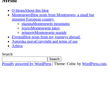
Menu
O blogu
About this blog
Montenegro
Blog posts from Montenegro, a small but
stunning European country.
planina
Montenegrin mountains
jezero
Montenegrin lakes
primorje
Montenegrin seaside
Evropa
Blog posts from my journeys abroad.
Autorska prava
Copyright and terms of use
Arhiva
Search
Search
Proudly powered by WordPress
|
Theme: Cubic by
WordPress.com
.