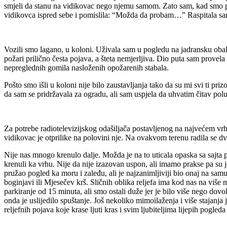
smjeli da stanu na vidikovac nego njemu samom. Zato sam, kad smo pl
vidikovca ispred sebe i pomislila: “Možda da probam…” Raspitala sam
Vozili smo lagano, u koloni. Uživala sam u pogledu na jadransku obalu
požari prilično česta pojava, a šteta nemjerljiva. Dio puta sam provel
nepreglednih gomila nasloženih opožarenih stabala.
Pošto smo išli u koloni nije bilo zaustavljanja tako da su mi svi ti pr
da sam se pridržavala za ogradu, ali sam uspjela da uhvatim čitav pol
Za potrebe radiotelevizijskog odašiljača postavljenog na najvećem vr
vidikovac je otprilike na polovini nje. Na ovakvom terenu radila se d
Nije nas mnogo krenulo dalje. Možda je na to uticala opaska sa sajt
krenuli ka vrhu. Nije da nije izazovan uspon, ali imamo prakse pa su j
pružao pogled ka moru i zaleđu, ali je najzanimljiviji bio onaj na samu
boginjavi ili Mjesečev krš. Sličnih oblika reljefa ima kod nas na viš
parkiranje od 15 minuta, ali smo ostali duže jer je bilo više nego dov
onda je uslijedilo spuštanje. Još nekoliko mimoilaženja i više stajan
reljefnih pojava koje krase ljuti kras i svim ljubiteljima lijepih pogleda