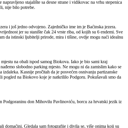
napravljeno stajalište sa desne strane i vidikovac na vrhu stepenica
, nije bilo potrebe.
ezera i još jedno odvojeno. Zajedničko ime im je Baćinska jezera.
ijednost jer su stanište čak 24 vrste riba, od kojih su 6 endemi. Sve
 da istinski ljubitelji prirode, mira i tišine, ovdje mogu naći idealnu
 mjestu na obali ispod samog Biokova. Iako je bio sami kraj
 da nađemo slobodno parking mjesto. Ne mogu ni da zamislim kako se
a izdaleka. Kasnije pročitah da je posvećen osnivanju partizanske
ali pogled na Biokovo koje je natkrililo Podgoru. Pokušavali smo da
Podgoraninu don Mihovilu Pavlinoviću, borcu za hrvatski jezik iz
i domaćini. Gledala sam fotografije i divila se, više onima koji su