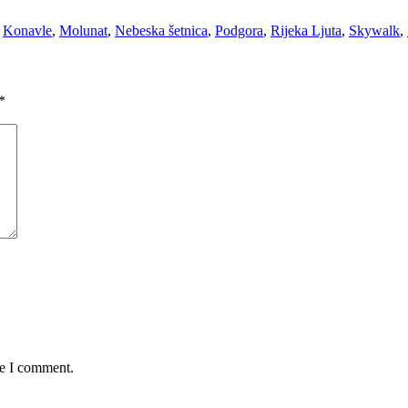
,
Konavle
,
Molunat
,
Nebeska šetnica
,
Podgora
,
Rijeka Ljuta
,
Skywalk
,
*
me I comment.