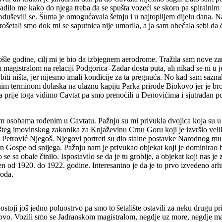
dilo me kako do njega treba da se spušta vozeći se skoro pa spiralnim p
 oduševili se. Šuma je omogućavala šetnju i u najtoplijem dijelu dana
rošetali smo dok mi se saputnica nije umorila, a ja sam obećala sebi da 
šle godine, cilj mi je bio da izbjegnem aerodrome. Tražila sam nove zani
agistralom na relaciji Podgorica–Zadar dosta puta, ali nikad se ni u je
 biti ništa, jer nijesmo imali kondicije za ta pregnuća. No kad sam sa
anim terminom dolaska na ulaznu kapiju Parka prirode Biokovo jer je bro
 da prije toga vidimo Cavtat pa smo prenoćili u Đenovićima i sjutradan 
 osobama rođenim u Cavtatu. Pažnju su mi privukla dvojica koja su u 
Opšteg imovinskog zakonika za Knjaževinu Crnu Goru koji je izvršio veli
je Petrović Njegoš. Njegovi portreti su dio stalne postavke Narodnog mu
 Gospe od snijega. Pažnju nam je privukao objekat koji je dominirao br
to se sa obale činilo. Ispostavilo se da je tu groblje, a objekat koji nas 
n od 1920. do 1922. godine. Interesantno je da je to prvo izvedeno ar
roda.
ostoji još jedno poluostrvo pa smo to šetalište ostavili za neku drugu p
vo. Vozili smo se Jadranskom magistralom, negdje uz more, negdje malo 