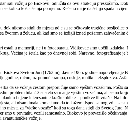
anirali vožnju po Biokovu, odlučila da ovu atrakciju preskočimo. Dok 
 se koliko košta šetnja po njemu. Rečeno mi je da šetnja spada u cije
 dok nijesmo stigli do mjesta gdje su se očitovale tragične posljedice
a sa čvorom u želucu, ali kad smo se izdigli iznad požarom zahvaćenim d
izori ostali u memoriji, ne i u fotoaparatu. Vidikovac smo uočili izdale
ukrug. Većina je šetala kao po dnevnoj sobi. Naravno, fotografisanje je 
hu Biokova Svetom Juri (1762 m), davne 1965. godine napravljena je Bi
vije godine, ručno, uz pomoć krampa, ćuskije, motike i eksploziva. Asfal
a parka da se vožnja cestom preporučuje samo vještim vozačima. Pošto
edini problem bila 2-3 susreta sa manje vještim vozačima, ali se na kra
 planinu i njene interesantne kraške oblike – ponikve ili vrtače. Na inf
e mjesta, ali nisam imala kome tamo da to kažem. Ispod samog vrha se smj
oljno mjesta za “vješte vozače” koji su toga dana stigli do Svetog Jure.
ja jer smo u povratku vozili samostalno. Biokovo je prevazišlo očekivan
 i avanturističke vožnje.