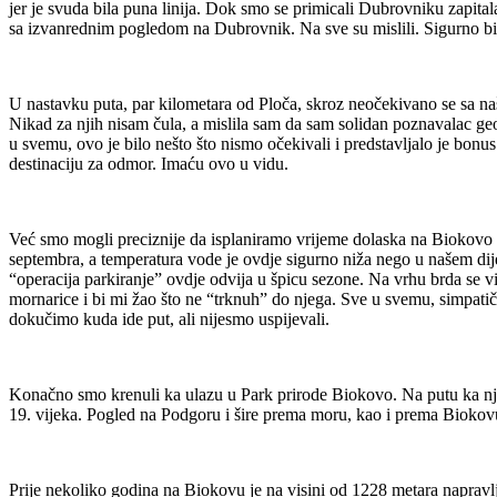
jer je svuda bila puna linija. Dok smo se primicali Dubrovniku zapita
sa izvanrednim pogledom na Dubrovnik. Na sve su mislili. Sigurno bi bil
U nastavku puta, par kilometara od Ploča, skroz neočekivano se sa naš
Nikad za njih nisam čula, a mislila sam da sam solidan poznavalac geog
u svemu, ovo je bilo nešto što nismo očekivali i predstavljalo je bonus 
destinaciju za odmor. Imaću ovo u vidu.
Već smo mogli preciznije da isplaniramo vrijeme dolaska na Biokovo p
septembra, a temperatura vode je ovdje sigurno niža nego u našem di
“operacija parkiranje” ovdje odvija u špicu sezone. Na vrhu brda se v
mornarice i bi mi žao što ne “trknuh” do njega. Sve u svemu, simpati
dokučimo kuda ide put, ali nijesmo uspijevali.
Konačno smo krenuli ka ulazu u Park prirode Biokovo. Na putu ka n
19. vijeka. Pogled na Podgoru i šire prema moru, kao i prema Biokovu
Prije nekoliko godina na Biokovu je na visini od 1228 metara napravlj