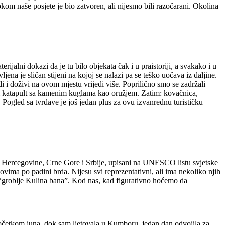
kom naše posjete je bio zatvoren, ali nijesmo bili razočarani. Okolina
alni dokazi da je tu bilo objekata čak i u praistoriji, a svakako i u
a je sličan stijeni na kojoj se nalazi pa se teško uočava iz daljine.
i i doživi na ovom mjestu vrijedi više. Poprilično smo se zadržali
mski katapult sa kamenim kuglama kao oružjem. Zatim: kovačnica,
 Pogled sa tvrđave je još jedan plus za ovu izvanrednu turističku
e i Hercegovine, Crne Gore i Srbije, upisani na UNESCO listu svjetske
ovima po padini brda. Nijesu svi reprezentativni, ali ima nekoliko njih
 “groblje Kulina bana”. Kod nas, kad figurativno hoćemo da
m početkom juna, dok sam ljetovala u Kumboru, jedan dan odvojila za