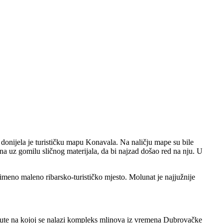
donijela je turističku mapu Konavala. Na naličju mape su bile
ina uz gomilu sličnog materijala, da bi najzad došao red na nju. U
imeno maleno ribarsko-turističko mjesto. Molunat je najjužnije
Ljute na kojoj se nalazi kompleks mlinova iz vremena Dubrovačke