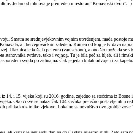
kulture. Jedan od mlinova je preuređen u restoran “Konavoski dvori”. To
oju. Smatra se srednjevjekovnim vojnim utvrđenjem, mada postoje materij
Konavala, a i hercegovačkim zaleđem. Kamen od kog je tvrđava napravljen
uzej. Ulaznica je koštala pet eura (van sezone), a ono što može da se vid
ta stanovnika tvrđave, tako i vojnog. Tu je bila peć za hljeb, ali i ri
u raspoređeni svuda po zidinama. Čak je jedan kutak odvojen i za kapelu.
ci iz 14. i 15. vijeka koji su 2016. godine, zajedno sa stećcima iz Bosn
. vijeka. Oko crkve se nalazi čak 104 stećaka pretežno postavljenih u red
ih prilika kroz tolike vjekove. Lokalno stanovništvo ovo groblje zove
kava, ali kratak je januarski dan pa do Cavtata nijesmo stigli. Zato sa