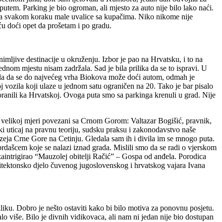
utem. Parking je bio ogroman, ali mjesto za auto nije bilo lako naći.
. Na svakom koraku male uvalice sa kupačima. Niko nikome nije
ću doći opet da prošetam i po gradu.
mljive destinacije u okruženju. Izbor je pao na Hrvatsku, i to na
dnom mjestu nisam zadržala. Sad je bila prilika da se to ispravi. U
znala da se do najvećeg vrha Biokova može doći autom, odmah je
j vozila koji ulaze u jednom satu ograničen na 20. Tako je bar pisalo
poranili ka Hrvatskoj. Ovoga puta smo sa parkinga krenuli u grad. Nije
velikoj mjeri povezani sa Crnom Gorom: Valtazar Bogišić, pravnik,
ki uticaj na pravnu teoriju, sudsku praksu i zakonodavstvo naše
zeja Crne Gore na Cetinju. Gledala sam ih i divila im se mnogo puta.
dašcem koje se nalazi iznad grada. Mislili smo da se radi o vjerskom
je zaintrigirao “Mauzolej obitelji Račić” – Gospa od anđela. Porodica
hitektonsko djelo čuvenog jugoslovenskog i hrvatskog vajara Ivana
riliku. Dobro je nešto ostaviti kako bi bilo motiva za ponovnu posjetu.
više. Bilo je divnih vidikovaca, ali nam ni jedan nije bio dostupan