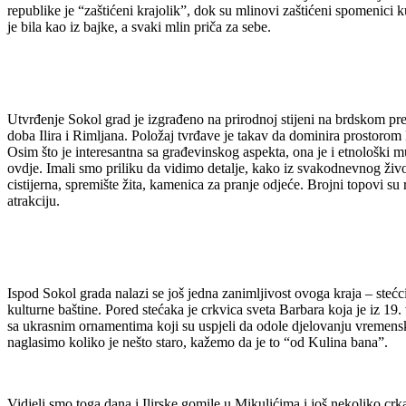
republike je “zaštićeni krajolik”, dok su mlinovi zaštićeni spomenici 
je bila kao iz bajke, a svaki mlin priča za sebe.
Utvrđenje Sokol grad je izgrađeno na prirodnoj stijeni na brdskom prev
doba Ilira i Rimljana. Položaj tvrđave je takav da dominira prostorom 
Osim što je interesantna sa građevinskog aspekta, ona je i etnološki m
ovdje. Imali smo priliku da vidimo detalje, kako iz svakodnevnog živo
cistijerna, spremište žita, kamenica za pranje odjeće. Brojni topovi s
atrakciju.
Ispod Sokol grada nalazi se još jedna zanimljivost ovoga kraja – steć
kulturne baštine. Pored stećaka je crkvica sveta Barbara koja je iz 19
sa ukrasnim ornamentima koji su uspjeli da odole djelovanju vremensk
naglasimo koliko je nešto staro, kažemo da je to “od Kulina bana”.
Vidjeli smo toga dana i Ilirske gomile u Mikulićima i još nekoliko cr