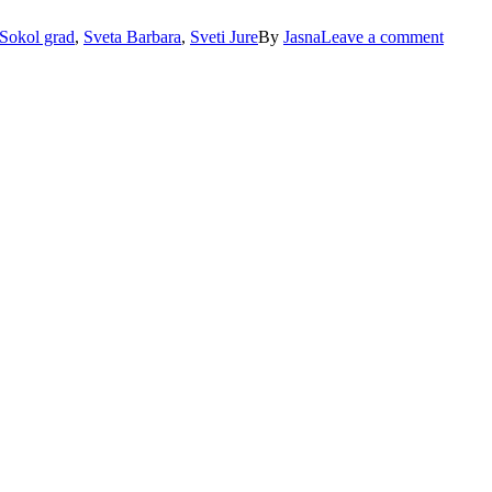
Sokol grad
,
Sveta Barbara
,
Sveti Jure
By
Jasna
Leave a comment