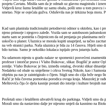
posjetu Cavtatu. Mislila sam da je odmah uz glavnu magistralu i iznena
Vidjevši kroz šumu šetalište uz samu obalu, pošli smo u tom pravcu i
smetao. Nije se osjećala gužva. Oduševila nas je tirkizna boja mora. P
Kad sam planirala tradicionalni petodnevni odmor u oktobru, kao i pro
njeno primorje i njegovo zaleđe. Vozila sam se autobusom jadranskom m
startu sam se pomirila s činjenicom da od penjanja po planinama neće
uskočio u planer. Ulaznica se morala kupiti unaprijed, sa tačno zacrt
na veb stranici parka. Naša ulaznica je bila za 14 časova. Htjeli smo
bilo turista. Samo je nekoliko lokalaca ispijalo prvu jutarnju kafu.
Na udarnom mjestu u gradu nalaze se spomenici posvećeni znamenitim
profesor i istoričar prava i Vlaho Bukovac, slikar. Bogišić je autor 
zemlje. Vlaho Bukovac je bio, između ostalog, dvorski slikar dinasti
Nedaleko od obale su smještene i crkva Svetog Nikole, kao i Samostan
objektu pa nas je zaintrigiralo o čijem. Stigli smo do cilja brže nego š
Račić je bila čuvena pomorska porodica ovoga kraja. Mauzolej je rađe
Meštrovića čija će djela kasnije postati dio istorije i kulture brojnih na
Prošetali smo i šetalištem uhvativši krug do parkinga. Vidjeli smo da p
Morali smo da nastavimo dalje jer nijesmo smjeli da kasnimo na Bioko