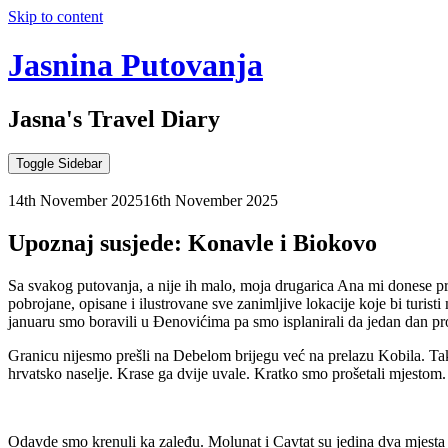
Skip to content
Jasnina Putovanja
Jasna's Travel Diary
Toggle Sidebar
14th November 2025
16th November 2025
Upoznaj susjede: Konavle i Biokovo
Sa svakog putovanja, a nije ih malo, moja drugarica Ana mi donese p
pobrojane, opisane i ilustrovane sve zanimljive lokacije koje bi turist
januaru smo boravili u Đenovićima pa smo isplanirali da jedan dan p
Granicu nijesmo prešli na Debelom brijegu već na prelazu Kobila. Tak
hrvatsko naselje. Krase ga dvije uvale. Kratko smo prošetali mjestom. B
Odavde smo krenuli ka zaleđu. Molunat i Cavtat su jedina dva mjesta 