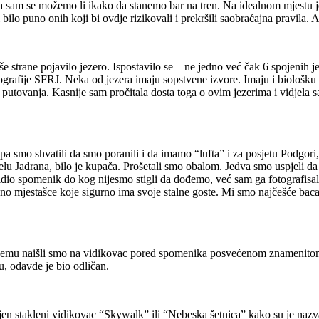
la sam se možemo li ikako da stanemo bar na tren. Na idealnom mjestu je 
o puno onih koji bi ovdje rizikovali i prekršili saobraćajna pravila. Ali
e strane pojavilo jezero. Ispostavilo se – ne jedno već čak 6 spojenih j
rafije SFRJ. Neka od jezera imaju sopstvene izvore. Imaju i biološku vr
putovanja. Kasnije sam pročitala dosta toga o ovim jezerima i vidjela sam
a smo shvatili da smo poranili i da imamo “lufta” i za posjetu Podgori,
jelu Jadrana, bilo je kupača. Prošetali smo obalom. Jedva smo uspjeli
idio spomenik do kog nijesmo stigli da dođemo, već sam ga fotografisal
čno mjestašce koje sigurno ima svoje stalne goste. Mi smo najčešće bac
jemu naišli smo na vidikovac pored spomenika posvećenom znamenitom 
, odavde je bio odličan.
en stakleni vidikovac “Skywalk” ili “Nebeska šetnica” kako su je nazval