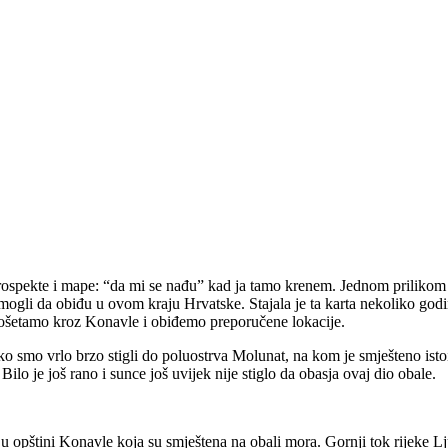
rospekte i mape: “da mi se nađu” kad ja tamo krenem. Jednom prilikom 
i mogli da obiđu u ovom kraju Hrvatske. Stajala je ta karta nekoliko god
rošetamo kroz Konavle i obiđemo preporučene lokacije.
o smo vrlo brzo stigli do poluostrva Molunat, na kom je smješteno isto
ilo je još rano i sunce još uvijek nije stiglo da obasja ovaj dio obale.
u opštini Konavle koja su smještena na obali mora. Gornji tok rijeke 