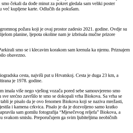
smo čekali da dođe minut za pokret gledala sam veliki poster
nu već kupljene karte. Odlučih da pokušam.
 ogromnog požara koji je ovaj prostor zadesio 2021. godine. Ovdje su
ijelom planine, ljepota okoline nam je izbrisala mučne prizore
ka. Parkirali smo se i klecavim korakom sam krenula ka njemu. Priznajem
bilo obavezno.
ogradska cesta, najviši put u Hrvatskoj. Cesta je duga 23 km, a
tirana je 1978. godine.
 sam imala više nego vještog vozača pored sebe samouvjereno smo
ju sve srećno završilo te smo se dokopali vrha Biokova. Sa vrha se
o tabli je pisalo da je ovo fenomen Biokova koji se naziva mrežasti,
estila i kamena crkvica. Pisalo je da je dozvoljeno samo kratko
 Napravila sam gomilu fotografija “Mjesečevog reljefa” Biokova, a
ja u svakom smislu. Preporučujem ga svim ljubiteljima neobičnih