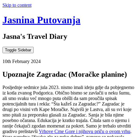
Skip to content
Jasnina Putovanja
Jasna's Travel Diary
Toggle Sidebar
10th February 2024
Upoznajte Zagradac (Moračke planine)
Posljednje sedmice jula 2023. nismo imali ideju gdje da pobjegnemo
iz kotla zvanog Podgorica. Obično bismo se zavlačii u neku šumu,
ali smo svaku već mnogo puta obišli da sam proučila spisak
potencijalnih tura i rekla: “Šta kažeš za Zagradac?” Zagradac je
drugi po visini vrh Kape Moračke. Najviši je Lastva, ali su svi koje
smo pitali za preporuku glasali za Zagradac. Sanja je bila njime
posebno očarana. Edukacija je kratko trajala. Čitala sam o njemu i
ranije čekajući zgodan momenat za pokret. Samo je trebalo utvrditi
gradivo prelistavši
Vrhove Crne Gore i njihovu priču o ovom vrhu
.
Stara narodna: “Svako zlo za neko dobro”, nanovo se pokazala