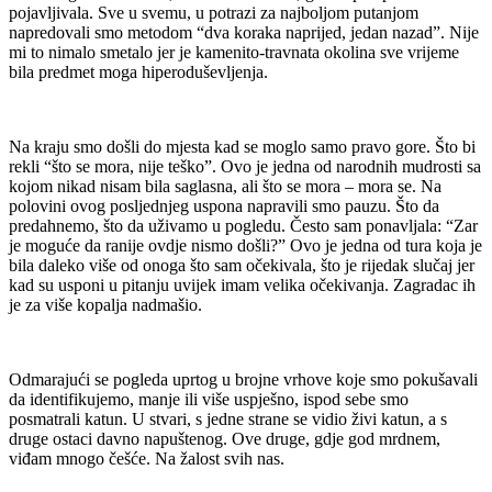
pojavljivala. Sve u svemu, u potrazi za najboljom putanjom
napredovali smo metodom “dva koraka naprijed, jedan nazad”. Nije
mi to nimalo smetalo jer je kamenito-travnata okolina sve vrijeme
bila predmet moga hiperoduševljenja.
Na kraju smo došli do mjesta kad se moglo samo pravo gore. Što bi
rekli “što se mora, nije teško”. Ovo je jedna od narodnih mudrosti sa
kojom nikad nisam bila saglasna, ali što se mora – mora se. Na
polovini ovog posljednjeg uspona napravili smo pauzu. Što da
predahnemo, što da uživamo u pogledu. Često sam ponavljala: “Zar
je moguće da ranije ovdje nismo došli?” Ovo je jedna od tura koja je
bila daleko više od onoga što sam očekivala, što je rijedak slučaj jer
kad su usponi u pitanju uvijek imam velika očekivanja. Zagradac ih
je za više kopalja nadmašio.
Odmarajući se pogleda uprtog u brojne vrhove koje smo pokušavali
da identifikujemo, manje ili više uspješno, ispod sebe smo
posmatrali katun. U stvari, s jedne strane se vidio živi katun, a s
druge ostaci davno napuštenog. Ove druge, gdje god mrdnem,
viđam mnogo češće. Na žalost svih nas.