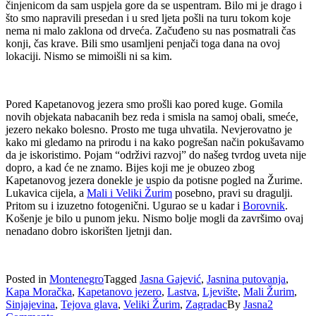
činjenicom da sam uspjela gore da se uspentram. Bilo mi je drago i
što smo napravili presedan i u sred ljeta pošli na turu tokom koje
nema ni malo zaklona od drveća. Začuđeno su nas posmatrali čas
konji, čas krave. Bili smo usamljeni penjači toga dana na ovoj
lokaciji. Nismo se mimoišli ni sa kim.
Pored Kapetanovog jezera smo prošli kao pored kuge. Gomila
novih objekata nabacanih bez reda i smisla na samoj obali, smeće,
jezero nekako bolesno. Prosto me tuga uhvatila. Nevjerovatno je
kako mi gledamo na prirodu i na kako pogrešan način pokušavamo
da je iskoristimo. Pojam “održivi razvoj” do našeg tvrdog uveta nije
dopro, a kad će ne znamo. Bijes koji me je obuzeo zbog
Kapetanovog jezera donekle je uspio da potisne pogled na Žurime.
Lukavica cijela, a
Mali i Veliki Žurim
posebno, pravi su dragulji.
Pritom su i izuzetno fotogenični. Ugurao se u kadar i
Borovnik
.
Košenje je bilo u punom jeku. Nismo bolje mogli da završimo ovaj
nenadano dobro iskorišten ljetnji dan.
Posted in
Montenegro
Tagged
Jasna Gajević
,
Jasnina putovanja
,
Kapa Moračka
,
Kapetanovo jezero
,
Lastva
,
Ljevište
,
Mali Žurim
,
Sinjajevina
,
Tejova glava
,
Veliki Žurim
,
Zagradac
By
Jasna
2