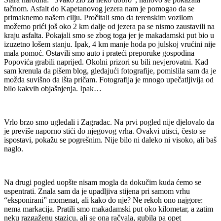
tačnom. Asfalt do Kapetanovog jezera nam je pomogao da se
primaknemo našem cilju. Pročitali smo da terenskim vozilom
možemo prići još oko 2 km dalje od jezera pa se nismo zaustavili na
kraju asfalta. Pokajali smo se zbog toga jer je makadamski put bio u
izuzetno lošem stanju. Ipak, 4 km manje hoda po julskoj vrućini nije
mala pomoć. Ostavili smo auto i prateći preporuke gospodina
Popovića grabili naprijed. Okolni prizori su bili nevjerovatni. Kad
sam krenula da pišem blog, gledajući fotografije, pomislila sam da je
možda suvišno da išta pričam. Fotografija je mnogo upečatljivija od
bilo kakvih objašnjenja. Ipak…
Vrlo brzo smo ugledali i Zagradac. Na prvi pogled nije djelovalo da
je previše naporno stići do njegovog vrha. Ovakvi utisci, često se
ispostavi, pokažu se pogrešnim. Nije bilo ni daleko ni visoko, ali baš
naglo.
Na drugi pogled uopšte nisam mogla da dokučim kuda ćemo se
uspentrati. Znala sam da je upadljiva stijena pri samom vrhu
“eksponirani” momenat, ali kako do nje? Ne rekoh ono najgore:
nema markacija. Pratili smo makadamski put oko kilometar, a zatim
neku razgaženu stazicu, ali se ona račvala, gubila pa opet