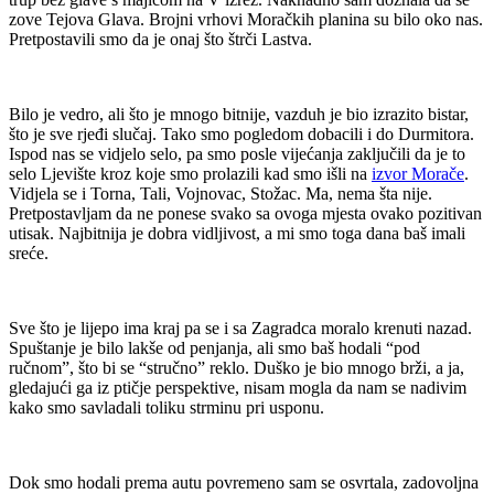
zove Tejova Glava. Brojni vrhovi Moračkih planina su bilo oko nas.
Pretpostavili smo da je onaj što štrči Lastva.
Bilo je vedro, ali što je mnogo bitnije, vazduh je bio izrazito bistar,
što je sve rjeđi slučaj. Tako smo pogledom dobacili i do Durmitora.
Ispod nas se vidjelo selo, pa smo posle vijećanja zaključili da je to
selo Ljevište kroz koje smo prolazili kad smo išli na
izvor Morače
.
Vidjela se i Torna, Tali, Vojnovac, Stožac. Ma, nema šta nije.
Pretpostavljam da ne ponese svako sa ovoga mjesta ovako pozitivan
utisak. Najbitnija je dobra vidljivost, a mi smo toga dana baš imali
sreće.
Sve što je lijepo ima kraj pa se i sa Zagradca moralo krenuti nazad.
Spuštanje je bilo lakše od penjanja, ali smo baš hodali “pod
ručnom”, što bi se “stručno” reklo. Duško je bio mnogo brži, a ja,
gledajući ga iz ptičje perspektive, nisam mogla da nam se nadivim
kako smo savladali toliku strminu pri usponu.
Dok smo hodali prema autu povremeno sam se osvrtala, zadovoljna