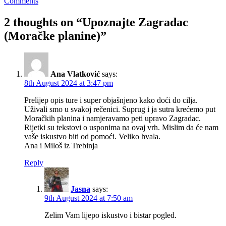
Comments
2 thoughts on “
Upoznajte Zagradac
(Moračke planine)
”
Ana Vlatković
says:
8th August 2024 at 3:47 pm
Prelijep opis ture i super objašnjeno kako doći do cilja.
Uživali smo u svakoj rečenici. Suprug i ja sutra krećemo put
Moračkih planina i namjeravamo peti upravo Zagradac.
Rijetki su tekstovi o usponima na ovaj vrh. Mislim da će nam
vaše iskustvo biti od pomoći. Veliko hvala.
Ana i Miloš iz Trebinja
Reply
Jasna
says:
9th August 2024 at 7:50 am
Zelim Vam lijepo iskustvo i bistar pogled.