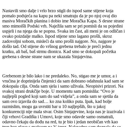
Nastavili smo dalje i vrlo brzo stigli do ispod same stijene koja
pomalo podsjeća na kapu pa neki smatraju da je po njoj ovaj dio
masiva Moračkih planina i dobio ime Moračka Kapa. S desne strane
smo mimoišli Podski vrh. Naježila sam se pri pomisli da su pojedini
uspjeli i na njega da se popnu. Svaka im čast, ali meni je on odličan i
ovako poizdalje malko. Ispod stijene smo lagano prošli, skroz
zadovoljni sobom, misleći da smo prošli najgore. No, najgore je
došlo tad. Od stijene do vršnog grebena trebalo je preći jednu
kratku, ali baš, baš strmu dionicu. Kad smo se dokopali početka
grebena s desne strane nam se ukazala Sinjajevina.
Grebenom je bilo lako i ne predaleko. No, stigao me je umor, a i
vrućina je doprinijela činjenici da sam dobrano odahnula kad sam se
dokopala cilja. Onda sam sjela i samo uživala. Neopisivi prizori. Na
svakoj strani drukčije boje. U momentu sam pomislila: “Ovo je
najljepši pogled koji sam do sad vidjela”, a onda sam se sjetila da
sam ovo izjavila do sad… ko zna koliko puta. Ipak, kad bolje
razmislim, mogu ga uvrstiti bar u 10 najljepših, što u jakoj
konkurenciji nije mala stvar. Osim Sinjajevine, koja nas je izazivala i
čiji vrhovi Gradišta i Umovi, koje smo odavde samo osmatrali,
odavno čekaju da dođu na red, tu je bio i jedan neobičan vrh kao
trup bez glave s majicom na V izrez. Naknadno sam doznala da se