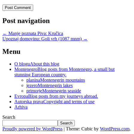
Post navigation
←
Manje poznata Piva: Kručica
Upoznaj domovinu: Goli vrh (1087 mnm)
→
Menu
O blogu
About this blog
Montenegro
Blog posts from Montenegro, a small but
stunning European country.
planina
Montenegrin mountains
jezero
Montenegrin lakes
primorje
Montenegrin seaside
Evropa
Blog posts from my journeys abroad.
Autorska prava
Copyright and terms of use
Arhiva
Search
Search
Proudly powered by WordPress
|
Theme: Cubic by
WordPress.com
.