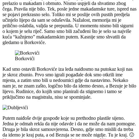
prelazio u makadam i obrnuto. Nismo uspjeli da shvatimo zbog
čega. Pravila nije bilo. Tek, posle jedne makadamske ture, ispred nas
se pojavi prekrasno selo. Toliko mi se poslije ovih pustih predjela
učinjelo lijepo da sam se oduševila. Nažalost, memorija mi je
prilično oslabila, valjda se prepunila. U momentu nismo bili sigurni
o kojem je selu riječ. Samo smo bili začuđeni što je selo sa najviše
kuća “kažnjeno” makadamskim putem. Kasnije smo shvatili da
gledamo u Borkoviće.
Borkovići
Kad smo ostavili Borkoviće iza leđa naiđosmo na putokaz koji nas
je skroz zbunio. Prvo smo igrali pogađale dok smo otkrili ime
mjesta, a zatim smo bili u nedoumici gdje da nastavimo. Nekako
nam je, ne znam zašto, logično bilo da idemo desno, a Bezuje je bilo
lijevo. Rudinice, do kojih smo planirali da stignemo i tamo se
priključimo na magistralu, nisu se spominjale.
Putem naiđoše dvije gospođe koje su prethodno plastile sijeno.
Jedna je odmah rekla da nije odavde i da ne može da nam pomogne.
Druga je bila skroz samouvjerena. Desno, gdje smo mislili da treba
da idemo je kraj puta, a od Bezuja se ne može nigdje. Tu je kraj. 🙁