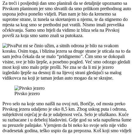
Za treći i posljednji dan smo planirali da se detaljnije upoznamo sa
Pivskom planinom jer smo shvatili da smo prilikom prethodnog auto
uspona jedva ponešto vidjeli. Plan nam je bio da krenemo sa
suprotne strane, iz tunela sa skretanjem u njemu, te da stignemo do
mjesta sa kog smo se prethodni put vratili. Nismo imali prevelika
očekivanja. Samo smo htjeli da vidimo iz bliza sela na Pivskoj
površi za koja smo samo znali sa putokaza.
Put mi se činio užim, a sitnih odrona je bilo na svakom
koraku. Osim toga, i blizina jezera sa druge strane je uticala na to da
sam jedva čekala da se malo “pridignemo”. Čim smo se dokopali
visine, sve je bilo ljepše, a posebno pogled. Već smo odozgo gledali
most koji smo malo prije prošli. Ne zna se da li mi je jezero
izgledalo ljepše na desnoj ili na lijevoj strani gledajući sa malog
vidikovca na koji je taman jedan auto mogao da se skrajne.
Pivsko jezero
Prvo selo na koje smo naišli na ovoj ruti, Boričje, od mosta preko
Pivskog jezera udaljeno je oko 8,5 km. Zbog uskog puta i odrona,
subjektivni osjećaj je da je udaljenost veća. Selo je ušuškano. Kuće
su razbacane i u debeloj hladovini. Gdje god su sela napuštena šume
su preuzele pašnjake. Vjerujem da bi neko ko svoje selo nije vidio
dvadesetak godina, teško uspio da ga prepozna. Koš koji smo vidjeli