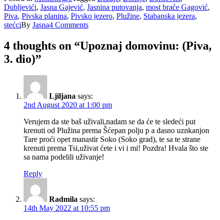
Dubljevići
,
Jasna Gajević
,
Jasnina putovanja
,
most braće Gagović
,
Piva
,
Pivska planina
,
Pivsko jezero
,
Plužine
,
Stabanska jezera
,
stećci
By
Jasna
4 Comments
4 thoughts on “
Upoznaj domovinu: (Piva,
3. dio)
”
Ljiljana
says:
2nd August 2020 at 1:00 pm
Verujem da ste baš uživali,nadam se da će te sledeći put
krenuti od Plužina prema Šćepan polju p a dasno uznkanjon
Tare proći opet manastir Soko (Soko grad), te sa te strane
krenuti prema Tsi,uživat ćete i vi i mi! Pozdra! Hvala što ste
sa nama podelili uživanje!
Reply
Radmila
says:
14th May 2022 at 10:55 pm