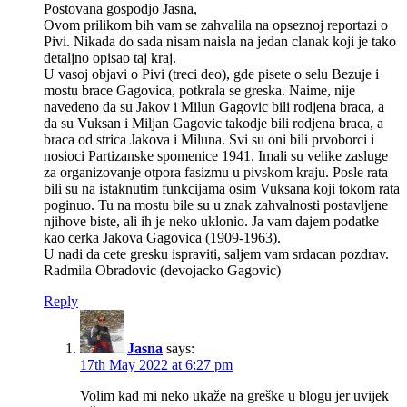
Postovana gospodjo Jasna,
Ovom prilikom bih vam se zahvalila na opseznoj reportazi o
Pivi. Nikada do sada nisam naisla na jedan clanak koji je tako
detaljno opisao taj kraj.
U vasoj objavi o Pivi (treci deo), gde pisete o selu Bezuje i
mostu brace Gagovica, potkrala se greska. Naime, nije
navedeno da su Jakov i Milun Gagovic bili rodjena braca, a
da su Vuksan i Miljan Gagovic takodje bili rodjena braca, a
braca od strica Jakova i Miluna. Svi su oni bili prvoborci i
nosioci Partizanske spomenice 1941. Imali su velike zasluge
za organizovanje otpora fasizmu u pivskom kraju. Posle rata
bili su na istaknutim funkcijama osim Vuksana koji tokom rata
poginuo. Tu na mostu bile su u znak zahvalnosti postavljene
njihove biste, ali ih je neko uklonio. Ja vam dajem podatke
kao cerka Jakova Gagovica (1909-1963).
U nadi da cete gresku ispraviti, saljem vam srdacan pozdrav.
Radmila Obradovic (devojacko Gagovic)
Reply
Jasna
says:
17th May 2022 at 6:27 pm
Volim kad mi neko ukaže na greške u blogu jer uvijek