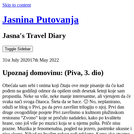
Skip to content
Jasnina Putovanja
Jasna's Travel Diary
Toggle Sidebar
31st July 2020
17th May 2022
Upoznaj domovinu: (Piva, 3. dio)
Obećala sam sebi i onima koji čitaju ove moje pisanije da ću kad
pođem na godišnji odmor da opišem onih desetak šetnji koje sam
propustila. Neke su više, neke manje interesantne, ali vjerujem da će
svaka naći svoga čitaoca. Šteta da se bace. 🙂 No, neplanirano,
oduži se blog o Pivi, pa da prvo završim trilogiju o njoj. Prvi dan
druge ovogodišnje posjete Pivi završismo u kultnom plužinskom
restoranu “Zvono” koje se pročulo nadaleko, kako po kvalitetu
hrane, ono još više po muzici koja se u njemu pušta. Priče nisu
prazne. Muzika je fenomenalna, pogled na jezero, pastrmke ukusne i
nisu skupe. Nikad ne hvalim nekog radi reklame. Samo ako stvarno