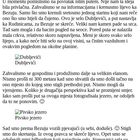
U momentu pomislismo na povratak istim putem. Nije nam ta ideja
bila privlačna. Zahvalismo se na informacijama i krenusmo lijevo ka
Bezuju. Samo što smo krenuli sretosmo jednog starinu koji nam reče
ono što smo htjeli da čujemo. Ovo je selo Dubljevići, a put nastavlja
ka Rudinicama, za Bezuje se skreće. Veliki nam kamen pade sa srca.
Tad sam mogla i da bacim pogled na seoce. Pored puta se nalazila
mala crkva, relativno skoro napravljena. Meni je skoro svako selo
lijepo, a kako neće biti selo na ovoj visini, sa čistim vazduhom i
ovakvim pogledom na okolne planine.
Dubljevići
Zahvalismo se gospodinu i produžismo dalje sa velikim elanom.
Nismo prošli ni 300 metara kad smo shvatili da smo došli tačno na
ono mjesto do kojeg smo stigli prethodni put. Nismo mogli da
vjerujemo. Koliko je drugačija perspektiva kad se promijeni smjer.
Iako sam prošli put sa ovoga mjesta fotografisala jezero, ne odoljeh
da to ne ponovim. 🙂
Pivsko jezero
Sad smo prema Bezuju vozili pjevajući (u sebi, doduše). 🙂 Stigli
smo do skretanja. Iz ovog pravca se skreće lijevo. Opet smo se
oduševili mini bilbordom koji najavljuje selo. Stanovnici sela su