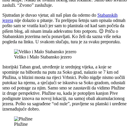
zasluži. “Zvono” zaslužuje.
Sjutradan je duvao vjetar, ali naš plan da odemo do
Stabanskih
jezera
nije dolazio u pitanje. Tu prelijepu šetnju sam opisala odmah
pošto sam se vratila kući jer sam to planirala od kad sam počela da
pišem blog, ali nisam imala adekvatnu foto potporu. 😉 Priču o
Stabanskim jezerima neću ponavljati. Ko želi da sazna više neka
pogleda na linku. U svakom slučaju, tura je za svaku preporuku.
Veliko i Malo Stabansko jezero
Istorijski Taban grad, utvrđenje iz srednjeg vijeka, a koje se
spominje na bilbordu na putu za Soko grad, nalazio se 7 km od
Plužina, u blizini mosta na rijeci Vrbnici. Pošto nigdje nismo uočili
putokaz ka njemu, a sjećajući se iskustva sa Soko gradom, odustali
smo od potrage za njim. Samo smo se zaustavili da vidimo Plužine
iz druge perspektive. Plužine su, kada je potopljen kanjon Pive
podignute iznova na novoj lokaciji, na samoj obali akumulacionog
jezera. Pošto su sagrađene “od nule”, pravljene su planski i uređene
iznenađujuće dobro.
Plužine