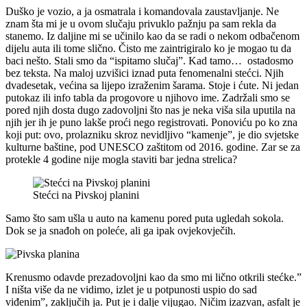
Duško je vozio, a ja osmatrala i komandovala zaustavljanje. Ne
znam šta mi je u ovom slučaju privuklo pažnju pa sam rekla da
stanemo. Iz daljine mi se učinilo kao da se radi o nekom odbačenom
dijelu auta ili tome slično. Čisto me zaintrigiralo ko je mogao tu da
baci nešto. Stali smo da “ispitamo slučaj”. Kad tamo… ostadosmo
bez teksta. Na maloj uzvišici iznad puta fenomenalni stećci. Njih
dvadesetak, većina sa lijepo izraženim šarama. Stoje i ćute. Ni jedan
putokaz ili info tabla da progovore u njihovo ime. Zadržali smo se
pored njih dosta dugo zadovoljni što nas je neka viša sila uputila na
njih jer ih je puno lakše proći nego registrovati. Ponoviću po ko zna
koji put: ovo, prolazniku skroz nevidljivo “kamenje”, je dio svjetske
kulturne baštine, pod UNESCO zaštitom od 2016. godine. Zar se za
protekle 4 godine nije mogla staviti bar jedna strelica?
Stećci na Pivskoj planini
Samo što sam ušla u auto na kamenu pored puta ugledah sokola.
Dok se ja snađoh on poleće, ali ga ipak ovjekovječih.
Krenusmo odavde prezadovoljni kao da smo mi lično otkrili stećke.”
I ništa više da ne vidimo, izlet je u potpunosti uspio do sad
viđenim”, zaključih ja. Put je i dalje vijugao. Ničim izazvan, asfalt je