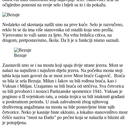
očigledno ponosni na svoje selo i htjeli su to i da pokažu.
Nedaleko od skretanja naišli smo na prve kuće. Selo je razvučeno,
reklo bi se da ima više stanovnika od ostalih koja smo prošla.
Vjerovatno to važi samo za ljeto. Na vrhu brdašca crkva, na
drugom, pretpostavismo, škola. Da li je u funkciji nismo saznali.
Bezuje
Zaustavili smo se i na mostu koji spaja dvije strane jezera. Most se
nalazi na najnižem i najužem dijelu jezera. Na početku mosta stoji
tabla koja nam govori da se most zove Most braće Gagović. Braća
su bila iz sela Bezuja. Milun i Jakov su bili rođena braća, kao i
Vuksan i Miljan. Uzajamno su bili braća od stričeva. Sva četvorica
su bili prvoborci i nosioci Partizanske spomenice 1941. Vuksan je
poginuo u II svjetskom ratu, a ostala trojica su bili istaknuti građani
u posleratnom periodu. U znak zahvalnosti zbog njihovog
društvenog angažmana na mostu su bile postavljene biste njih
četvorice. Neko je kasnije biste uklonio, a lokalno stanovništvo most
češće naziva “most na Đatlu” po pećini koja se nalazila u blizini ali
je potopljena.