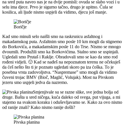
na sred puta naveo nas je na dvije pomisli: ovuda se slabo vozi i u
selu ima djece. Prvo je sigurno tačno, drugo je upitno. Čula se
kosilica, ali ljude nismo uspjeli da vidimo, djecu još manje.
Boričje
Kad smo minuli selo naišli smo na raskrsnicu asfaltnog i
makadamskog puta. Asfaltnim smo posle 10 km mogli da stignemo
do Borkovića, a makadamskim posle 11 do Trse. Nismo se mnogo
dvoumili. Produžili smo ka Borkovićima. Stalno smo se uspinjali.
Ugledali smo Prutaš i Raklje. Obradovali smo se kao da smo rod
rođeni vidjeli. 🙂 Kad se nađeš na nepoznatom terenu ne očekuješ
da ćeš nešto što ti je poznato ugledati skoro pa iza ćoška. To je
posebna vrsta zadovoljstva. “Naspremase” smo mogli da vidimo
čuveni trojac BMV (Bioč, Maglić, Volujak). Most na Pivskom
jezeru smo uspjeli jedva da nazremo.
Smjenjivale su se razne slike, sve jedna bolja od
druge. Bašta u sred ničega, kuća daleko od svega, put vijuga, a mi
stajemo na svakom koraku i oduševljavamo se. Kako za ovo nismo
od ranije znali? Kako nismo ranije došli?
Pivska planina