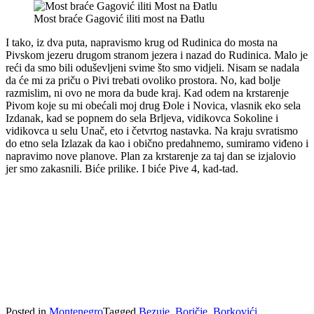
Most braće Gagović iliti most na Đatlu
I tako, iz dva puta, napravismo krug od Rudinica do mosta na
Pivskom jezeru drugom stranom jezera i nazad do Rudinica. Malo je
reći da smo bili oduševljeni svime što smo vidjeli. Nisam se nadala
da će mi za priču o Pivi trebati ovoliko prostora. No, kad bolje
razmislim, ni ovo ne mora da bude kraj. Kad odem na krstarenje
Pivom koje su mi obećali moj drug Đole i Novica, vlasnik eko sela
Izdanak, kad se popnem do sela Brljeva, vidikovca Sokoline i
vidikovca u selu Unač, eto i četvrtog nastavka. Na kraju svratismo
do etno sela Izlazak da kao i obično predahnemo, sumiramo viđeno i
napravimo nove planove. Plan za krstarenje za taj dan se izjalovio
jer smo zakasnili. Biće prilike. I biće Pive 4, kad-tad.
Posted in
Montenegro
Tagged
Bezuje
,
Boričje
,
Borkovići
,