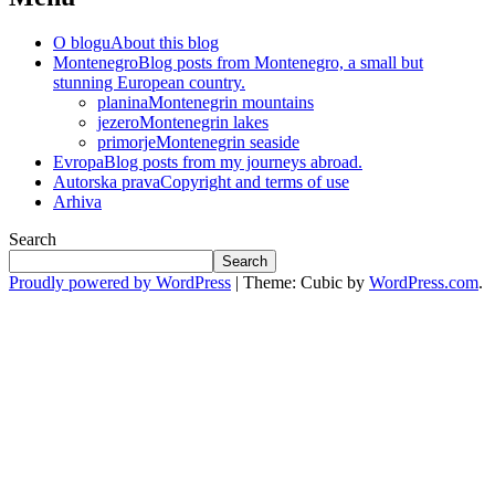
O blogu
About this blog
Montenegro
Blog posts from Montenegro, a small but
stunning European country.
planina
Montenegrin mountains
jezero
Montenegrin lakes
primorje
Montenegrin seaside
Evropa
Blog posts from my journeys abroad.
Autorska prava
Copyright and terms of use
Arhiva
Search
Search
Proudly powered by WordPress
|
Theme: Cubic by
WordPress.com
.