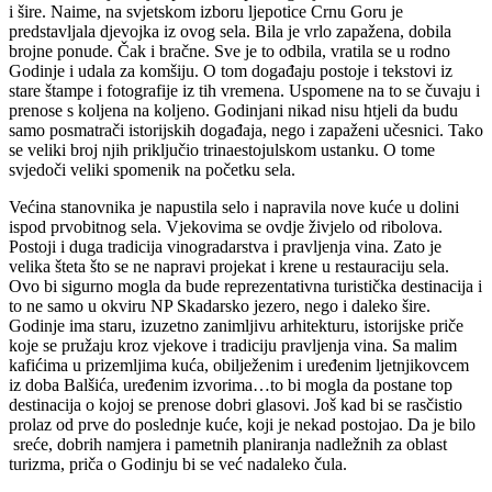
i šire. Naime, na svjetskom izboru ljepotice Crnu Goru je
predstavljala djevojka iz ovog sela. Bila je vrlo zapažena, dobila
brojne ponude. Čak i bračne. Sve je to odbila, vratila se u rodno
Godinje i udala za komšiju. O tom događaju postoje i tekstovi iz
stare štampe i fotografije iz tih vremena. Uspomene na to se čuvaju i
prenose s koljena na koljeno. Godinjani nikad nisu htjeli da budu
samo posmatrači istorijskih događaja, nego i zapaženi učesnici. Tako
se veliki broj njih priključio trinaestojulskom ustanku. O tome
svjedoči veliki spomenik na početku sela.
Većina stanovnika je napustila selo i napravila nove kuće u dolini
ispod prvobitnog sela. Vjekovima se ovdje živjelo od ribolova.
Postoji i duga tradicija vinogradarstva i pravljenja vina. Zato je
velika šteta što se ne napravi projekat i krene u restauraciju sela.
Ovo bi sigurno mogla da bude reprezentativna turistička destinacija i
to ne samo u okviru NP Skadarsko jezero, nego i daleko šire.
Godinje ima staru, izuzetno zanimljivu arhitekturu, istorijske priče
koje se pružaju kroz vjekove i tradiciju pravljenja vina. Sa malim
kafićima u prizemljima kuća, obilježenim i uređenim ljetnjikovcem
iz doba Balšića, uređenim izvorima…to bi mogla da postane top
destinacija o kojoj se prenose dobri glasovi. Još kad bi se rasčistio
prolaz od prve do poslednje kuće, koji je nekad postojao. Da je bilo
sreće, dobrih namjera i pametnih planiranja nadležnih za oblast
turizma, priča o Godinju bi se već nadaleko čula.