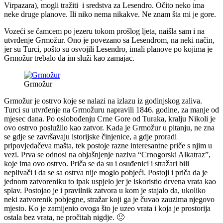
Virpazara), mogli tražiti i sredstva za Lesendro. Očito neko ima
neke druge planove. Ili niko nema nikakve. Ne znam šta mi je gore.
Vozeći se čamcem po jezeru tokom prošlog ljeta, naišla sam i na
utvrđenje Grmožur. Ono je povezano sa Lesendrom, na neki način,
jer su Turci, pošto su osvojili Lesendro, imali planove po kojima je
Grmožur trebalo da im služi kao zamajac.
Grmožur
Grmožur je ostrvo koje se nalazi na izlazu iz godinjskog zaliva.
Turci su utvrđenje na Grmožuru napravili 1846. godine, za manje od
mjesec dana. Po oslobođenju Crne Gore od Turaka, kralju Nikoli je
ovo ostrvo poslužilo kao zatvor. Kada je Grmožur u pitanju, ne zna
se gdje se završavaju istorijske činjenice, a gdje proradi
pripovjedačeva mašta, tek postoje razne interesantne priče s njim u
vezi. Prva se odnosi na objašnjenje naziva “Crnogorski Alkatraz”,
koje ima ovo ostrvo. Priča se da su i osuđenici i stražari bili
neplivači i da se sa ostrva nije moglo pobjeći. Postoji i priča da je
jednom zatvoreniku to ipak uspjelo jer je iskoristio drvena vrata kao
splav. Postojao je i pravilnik zatvora u kom je stajalo da, ukoliko
neki zatvorenik pobjegne, stražar koji ga je čuvao zauzima njegovo
mjesto. Ko je zamijenio ovoga što je uzeo vrata i koja je prostorija
ostala bez vrata, ne pročitah nigdje. 🙂