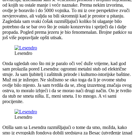
od kojih su ostale manje i veće naznake. Prema nekim izvorima,
ovdje je boravilo i do 5000 vojnika. To mi iz ove perspektive zvuči
nevjerovatno, ali valjda su bili skromniji kad je prostor u pitanju.
Zagledala sam svaki ćošak razmišljajući koliko bi ulaganje bilo
potrebno da se bar ovo što je ostalo konzervira i spriječi da i dalje
propada. Pogled prema jezeru je bio fenomenalan. Brojne patkice su
još više popravljale opšti utisak.
Lesendro
Onda ugledah ono što mi je paralo oči već duže vrijeme, kad god
sam prolazila pored Lesendra: ogromni metalni stub od električne
struje. Ja sam ljubitelj i zaštitnik prirode i kulturno-istorijske baštine.
Muž mi je inženjer. Ne složismo se oko toga da li je ovome stubu
ovdje bilo mjesto. Ja sam tvrdila da se, zbog izuzetnog značaja ovog
ostrva, to moralo izbjeći i da se morao naći drugi način. On je tvrdio
da stub ne smeta ništa. E, meni smeta. I to mnogo. A vi sami
procijenite.
Lesendro
Otišla sam sa Lesendra razmišljajući o tome da smo, možda, kako
smo iz evropskih fondova dobili sredstava za Besac (utvrđenje iznad