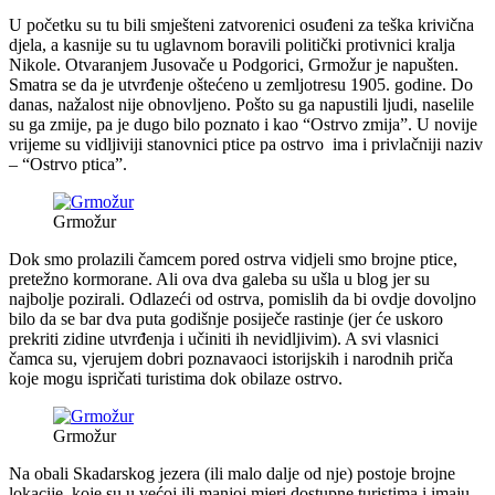
U početku su tu bili smješteni zatvorenici osuđeni za teška krivična
djela, a kasnije su tu uglavnom boravili politički protivnici kralja
Nikole. Otvaranjem Jusovače u Podgorici, Grmožur je napušten.
Smatra se da je utvrđenje oštećeno u zemljotresu 1905. godine. Do
danas, nažalost nije obnovljeno. Pošto su ga napustili ljudi, naselile
su ga zmije, pa je dugo bilo poznato i kao “Ostrvo zmija”. U novije
vrijeme su vidljiviji stanovnici ptice pa ostrvo ima i privlačniji naziv
– “Ostrvo ptica”.
Grmožur
Dok smo prolazili čamcem pored ostrva vidjeli smo brojne ptice,
pretežno kormorane. Ali ova dva galeba su ušla u blog jer su
najbolje pozirali. Odlazeći od ostrva, pomislih da bi ovdje dovoljno
bilo da se bar dva puta godišnje posiječe rastinje (jer će uskoro
prekriti zidine utvrđenja i učiniti ih nevidljivim). A svi vlasnici
čamca su, vjerujem dobri poznavaoci istorijskih i narodnih priča
koje mogu ispričati turistima dok obilaze ostrvo.
Grmožur
Na obali Skadarskog jezera (ili malo dalje od nje) postoje brojne
lokacije, koje su u većoj ili manjoj mjeri dostupne turistima i imaju