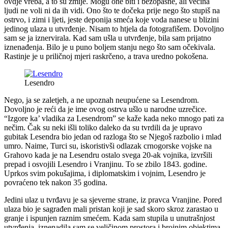
ovdje vreba, a to su zmije. Mogu one biti i bezopasne, ali većina
ljudi ne voli ni da ih vidi. Ono što te dočeka prije nego što stupiš na
ostrvo, i zimi i ljeti, jeste deponija smeća koje voda nanese u blizini
jedinog ulaza u utvrđenje. Nisam to htjela da fotografišem. Dovoljno
sam se ja iznervirala. Kad sam ušla u utvrđenje, bila sam prijatno
iznenađenja. Bilo je u puno boljem stanju nego što sam očekivala.
Rastinje je u priličnoj mjeri raskrčeno, a trava uredno pokošena.
Lesendro
Nego, ja se zaletjeh, a ne upoznah neupućene sa Lesendrom.
Dovoljno je reći da je ime ovog ostrva ušlo u narodne uzrečice.
“Izgore ka’ vladika za Lesendrom” se kaže kada neko mnogo pati za
nečim. Čak su neki išli toliko daleko da su tvrdili da je upravo
gubitak Lesendra bio jedan od razloga što se Njegoš razbolio i mlad
umro. Naime, Turci su, iskoristivši odlazak crnogorske vojske na
Grahovo kada je na Lesendru ostalo svega 20-ak vojnika, izvršili
prepad i osvojili Lesendro i Vranjinu. To se zbilo 1843. godine.
Uprkos svim pokušajima, i diplomatskim i vojnim, Lesendro je
povraćeno tek nakon 35 godina.
Jedini ulaz u tvrđavu je sa sjeverne strane, iz pravca Vranjine. Pored
ulaza bio je sagrađen mali pristan koji je sad skoro skroz zarastao u
granje i ispunjen raznim smećem. Kada sam stupila u unutrašnjost
utvrđenja, iznenadila sam se veličinom prostora i brojnim objektima,