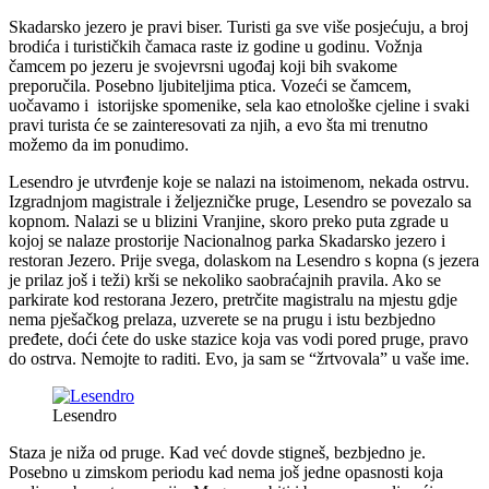
Skadarsko jezero je pravi biser. Turisti ga sve više posjećuju, a broj
brodića i turističkih čamaca raste iz godine u godinu. Vožnja
čamcem po jezeru je svojevrsni ugođaj koji bih svakome
preporučila. Posebno ljubiteljima ptica. Vozeći se čamcem,
uočavamo i istorijske spomenike, sela kao etnološke cjeline i svaki
pravi turista će se zainteresovati za njih, a evo šta mi trenutno
možemo da im ponudimo.
Lesendro je utvrđenje koje se nalazi na istoimenom, nekada ostrvu.
Izgradnjom magistrale i željezničke pruge, Lesendro se povezalo sa
kopnom. Nalazi se u blizini Vranjine, skoro preko puta zgrade u
kojoj se nalaze prostorije Nacionalnog parka Skadarsko jezero i
restoran Jezero. Prije svega, dolaskom na Lesendro s kopna (s jezera
je prilaz još i teži) krši se nekoliko saobraćajnih pravila. Ako se
parkirate kod restorana Jezero, pretrčite magistralu na mjestu gdje
nema pješačkog prelaza, uzverete se na prugu i istu bezbjedno
pređete, doći ćete do uske stazice koja vas vodi pored pruge, pravo
do ostrva. Nemojte to raditi. Evo, ja sam se “žrtvovala” u vaše ime.
Lesendro
Staza je niža od pruge. Kad već dovde stigneš, bezbjedno je.
Posebno u zimskom periodu kad nema još jedne opasnosti koja