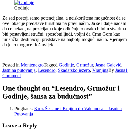
Godinje
Za sad postoji samo potencijalna, a neiskorištena mogućnost da se
ove lokacije predstave turistima na pravi način. Ja se i dalje nadam
da će nekad, na pozicijama koje odlučuju o ovako bitnim stvarima
biti postavljeni stručni, sposobni ljudi, voljni da Crnu Goru kao
turističku destinaciju predstave na najbolji mogući način. Vjerujem
da je to moguće. Još uvijek.
Posted in
Montenegro
Tagged
Godinje
,
Grmožur
,
Jasna Gajević
,
Jasnina putovanja
,
Lesendro
,
Skadarsko jezero
,
Vranjina
By
Jasna
1
Comment
One thought on “
Lesendro, Grmožur i
Godinje, šansa za budućnost
”
Pingback:
Kroz Šestane i Krajinu do Valdanosa – Jasnina
Putovanja
Leave a Reply