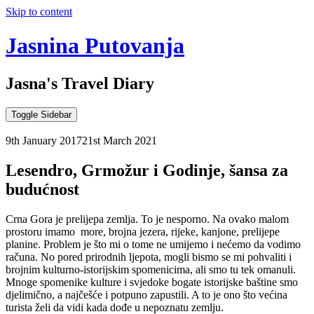
Skip to content
Jasnina Putovanja
Jasna's Travel Diary
Toggle Sidebar
9th January 2017
21st March 2021
Lesendro, Grmožur i Godinje, šansa za
budućnost
Crna Gora je prelijepa zemlja. To je nesporno. Na ovako malom
prostoru imamo more, brojna jezera, rijeke, kanjone, prelijepe
planine. Problem je što mi o tome ne umijemo i nećemo da vodimo
računa. No pored prirodnih ljepota, mogli bismo se mi pohvaliti i
brojnim kulturno-istorijskim spomenicima, ali smo tu tek omanuli.
Mnoge spomenike kulture i svjedoke bogate istorijske baštine smo
djelimično, a najčešće i potpuno zapustili. A to je ono što većina
turista želi da vidi kada dođe u nepoznatu zemlju.