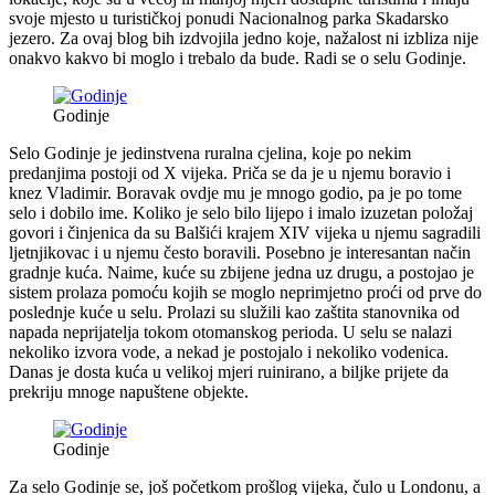
svoje mjesto u turističkoj ponudi Nacionalnog parka Skadarsko
jezero. Za ovaj blog bih izdvojila jedno koje, nažalost ni izbliza nije
onakvo kakvo bi moglo i trebalo da bude. Radi se o selu Godinje.
Godinje
Selo Godinje je jedinstvena ruralna cjelina, koje po nekim
predanjima postoji od X vijeka. Priča se da je u njemu boravio i
knez Vladimir. Boravak ovdje mu je mnogo godio, pa je po tome
selo i dobilo ime. Koliko je selo bilo lijepo i imalo izuzetan položaj
govori i činjenica da su Balšići krajem XIV vijeka u njemu sagradili
ljetnjikovac i u njemu često boravili. Posebno je interesantan način
gradnje kuća. Naime, kuće su zbijene jedna uz drugu, a postojao je
sistem prolaza pomoću kojih se moglo neprimjetno proći od prve do
poslednje kuće u selu. Prolazi su služili kao zaštita stanovnika od
napada neprijatelja tokom otomanskog perioda. U selu se nalazi
nekoliko izvora vode, a nekad je postojalo i nekoliko vodenica.
Danas je dosta kuća u velikoj mjeri ruinirano, a biljke prijete da
prekriju mnoge napuštene objekte.
Godinje
Za selo Godinje se, još početkom prošlog vijeka, čulo u Londonu, a