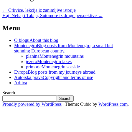
←
Crkvice, lekcija iz zanimljive istorije
Haj–Nehaj i Tabija, Sutomore iz druge perspektive
→
Menu
O blogu
About this blog
Montenegro
Blog posts from Montenegro, a small but
stunning European country.
planina
Montenegrin mountains
jezero
Montenegrin lakes
primorje
Montenegrin seaside
Evropa
Blog posts from my journeys abroad.
Autorska prava
Copyright and terms of use
Arhiva
Search
Search
Proudly powered by WordPress
|
Theme: Cubic by
WordPress.com
.