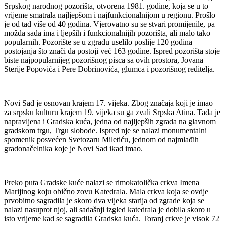
Srpskog narodnog pozorišta, otvorena 1981. godine, koja se u to
vrijeme smatrala najljepšom i najfunkcionalnijom u regionu. Prošlo
je od tad više od 40 godina. Vjerovatno su se stvari promijenile, pa
možda sada ima i ljepših i funkcionalnijih pozorišta, ali malo tako
popularnih. Pozorište se u zgradu uselilo poslije 120 godina
postojanja što znači da postoji već 163 godine. Ispred pozorišta stoje
biste najpopularnijeg pozorišnog pisca sa ovih prostora, Jovana
Sterije Popovića i Pere Dobrinovića, glumca i pozorišnog reditelja.
Novi Sad je osnovan krajem 17. vijeka. Zbog značaja koji je imao
za srpsku kulturu krajem 19. vijeka su ga zvali Srpska Atina. Tada je
napravljena i Gradska kuća, jedna od najljepših zgrada na glavnom
gradskom trgu, Trgu slobode. Ispred nje se nalazi monumentalni
spomenik posvećen Svetozaru Miletiću, jednom od najmlađih
gradonačelnika koje je Novi Sad ikad imao.
Preko puta Gradske kuće nalazi se rimokatolička crkva Imena
Marijinog koju obično zovu Katedrala. Mala crkva koja se ovdje
prvobitno sagradila je skoro dva vijeka starija od zgrade koja se
nalazi nasuprot njoj, ali sadašnji izgled katedrala je dobila skoro u
isto vrijeme kad se sagradila Gradska kuća. Toranj crkve je visok 72