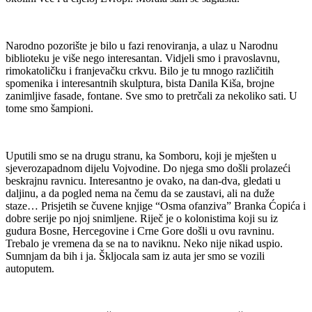
Narodno pozorište je bilo u fazi renoviranja, a ulaz u Narodnu
biblioteku je više nego interesantan. Vidjeli smo i pravoslavnu,
rimokatoličku i franjevačku crkvu. Bilo je tu mnogo različitih
spomenika i interesantnih skulptura, bista Danila Kiša, brojne
zanimljive fasade, fontane. Sve smo to pretrčali za nekoliko sati. U
tome smo šampioni.
Uputili smo se na drugu stranu, ka Somboru, koji je mješten u
sjeverozapadnom dijelu Vojvodine. Do njega smo došli prolazeći
beskrajnu ravnicu. Interesantno je ovako, na dan-dva, gledati u
daljinu, a da pogled nema na čemu da se zaustavi, ali na duže
staze… Prisjetih se čuvene knjige “Osma ofanziva” Branka Ćopića i
dobre serije po njoj snimljene. Riječ je o kolonistima koji su iz
gudura Bosne, Hercegovine i Crne Gore došli u ovu ravninu.
Trebalo je vremena da se na to naviknu. Neko nije nikad uspio.
Sumnjam da bih i ja. Škljocala sam iz auta jer smo se vozili
autoputem.