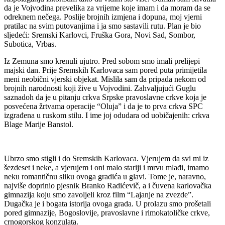
da je Vojvodina prevelika za vrijeme koje imam i da moram da se
odreknem nečega. Poslije brojnih izmjena i dopuna, moj vjerni
pratilac na svim putovanjima i ja smo sastavili rutu. Plan je bio
sljedeći: Sremski Karlovci, Fruška Gora, Novi Sad, Sombor,
Subotica, Vrbas.
Iz Zemuna smo krenuli ujutro. Pred sobom smo imali prelijepi
majski dan. Prije Sremskih Karlovaca sam pored puta primijetila
meni neobični vjerski objekat. Mislila sam da pripada nekom od
brojnih narodnosti koji žive u Vojvodini. Zahvaljujući Guglu
saznadoh da je u pitanju crkva Srpske pravoslavne crkve koja je
posvećena žrtvama operacije “Oluja” i da je to prva crkva SPC
izgrađena u ruskom stilu. I ime joj odudara od uobičajenih: crkva
Blage Marije Banstol.
Ubrzo smo stigli i do Sremskih Karlovaca. Vjerujem da svi mi iz
šezdeset i neke, a vjerujem i oni malo stariji i mrvu mlađi, imamo
neku romantičnu sliku ovoga gradića u glavi. Tome je, naravno,
najviše doprinio pjesnik Branko Radićevič, a i čuvena karlovačka
gimnazija koju smo zavoljeli kroz film “Lajanje na zvezde”.
Dugačka je i bogata istorija ovoga grada. U prolazu smo prošetali
pored gimnazije, Bogoslovije, pravoslavne i rimokatoličke crkve,
crnogorskog konzulata.