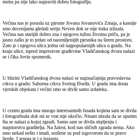
metra pa nije lako napraviti dobru fotografiju.
Većina nas je porasla uz pjesme Jovana Jovanovića Zmaja, a kasnije
smo decenijama gledali seriju Neven dok se nije traka izlizala.
Većina nas starijih dobro zna i njegovu tužnu životnu priču, pa je
jasno zašto je to jedan od naomiljenijih pjesnika na širem prostoru.
Zato je i njegova ulica jedna od najpopularnijih ulica u gradu. Na
kraju ulice, ispred impresivne građevine Vladičanskog dvora nalazi
se i čika Jovin spomenik.
U blizini Vladičanskog dvora nalazi se najznačajnija pravoslavna
crkva u gradu: Saborna crkva Svetog Đorđa. U gradu ima dosta
vjerskih objekata i većini smo se divili samo izdaleka.
U centru grada ima mnogo interesantnih fasada kojima sam se divila
i fotografisala dok mi se vrat nije ukočio. Nisam stizala da se uputim
šta se nalazi u kojoj zgradi. Samo sam se divila strpljenju i
majstorstvu graditelja. Na žalost, kod nas sličnih zgrada nema. Ako
smo nekad nešto i imali, srušene su pod izgovorom da se prave
ljepše. Ljepota je i u trajanju.