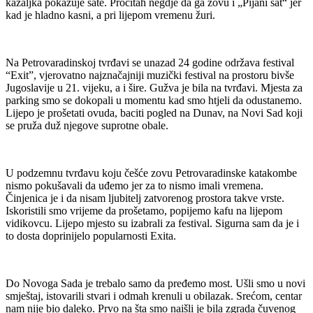
kazaljka pokazuje sate. Pročitah negdje da ga zovu i „Pijani sat“ jer
kad je hladno kasni, a pri lijepom vremenu žuri.
Na Petrovaradinskoj tvrđavi se unazad 24 godine održava festival
“Exit”, vjerovatno najznačajniji muzički festival na prostoru bivše
Jugoslavije u 21. vijeku, a i šire. Gužva je bila na tvrđavi. Mjesta za
parking smo se dokopali u momentu kad smo htjeli da odustanemo.
Lijepo je prošetati ovuda, baciti pogled na Dunav, na Novi Sad koji
se pruža duž njegove suprotne obale.
U podzemnu tvrđavu koju češće zovu Petrovaradinske katakombe
nismo pokušavali da uđemo jer za to nismo imali vremena.
Činjenica je i da nisam ljubitelj zatvorenog prostora takve vrste.
Iskoristili smo vrijeme da prošetamo, popijemo kafu na lijepom
vidikovcu. Lijepo mjesto su izabrali za festival. Sigurna sam da je i
to dosta doprinijelo popularnosti Exita.
Do Novoga Sada je trebalo samo da pređemo most. Ušli smo u novi
smještaj, istovarili stvari i odmah krenuli u obilazak. Srećom, centar
nam nije bio daleko. Prvo na šta smo naišli je bila zgrada čuvenog