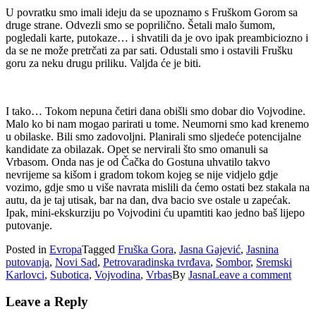
U povratku smo imali ideju da se upoznamo s Fruškom Gorom sa
druge strane. Odvezli smo se poprilično. Šetali malo šumom,
pogledali karte, putokaze… i shvatili da je ovo ipak preambiciozno i
da se ne može pretrčati za par sati. Odustali smo i ostavili Frušku
goru za neku drugu priliku. Valjda će je biti.
I tako… Tokom nepuna četiri dana obišli smo dobar dio Vojvodine.
Malo ko bi nam mogao parirati u tome. Neumorni smo kad krenemo
u obilaske. Bili smo zadovoljni. Planirali smo sljedeće potencijalne
kandidate za obilazak. Opet se nervirali što smo omanuli sa
Vrbasom. Onda nas je od Čačka do Gostuna uhvatilo takvo
nevrijeme sa kišom i gradom tokom kojeg se nije vidjelo gdje
vozimo, gdje smo u više navrata mislili da ćemo ostati bez stakala na
autu, da je taj utisak, bar na dan, dva bacio sve ostale u zapećak.
Ipak, mini-ekskurziju po Vojvodini ću upamtiti kao jedno baš lijepo
putovanje.
Posted in
Evropa
Tagged
Fruška Gora
,
Jasna Gajević
,
Jasnina
putovanja
,
Novi Sad
,
Petrovaradinska tvrđava
,
Sombor
,
Sremski
Karlovci
,
Subotica
,
Vojvodina
,
Vrbas
By
Jasna
Leave a comment
Leave a Reply