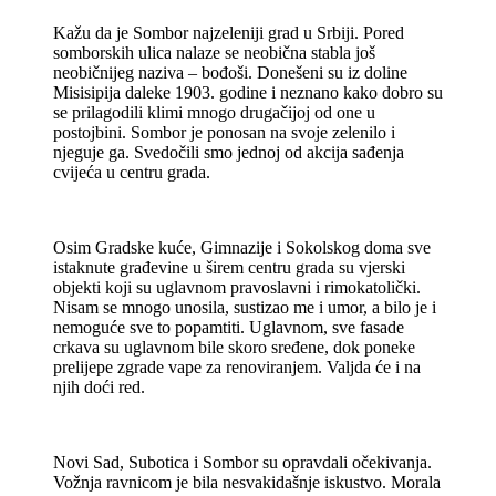
Kažu da je Sombor najzeleniji grad u Srbiji. Pored
somborskih ulica nalaze se neobična stabla još
neobičnijeg naziva – bođoši. Donešeni su iz doline
Misisipija daleke 1903. godine i neznano kako dobro su
se prilagodili klimi mnogo drugačijoj od one u
postojbini. Sombor je ponosan na svoje zelenilo i
njeguje ga. Svedočili smo jednoj od akcija sađenja
cvijeća u centru grada.
Osim Gradske kuće, Gimnazije i Sokolskog doma sve
istaknute građevine u širem centru grada su vjerski
objekti koji su uglavnom pravoslavni i rimokatolički.
Nisam se mnogo unosila, sustizao me i umor, a bilo je i
nemoguće sve to popamtiti. Uglavnom, sve fasade
crkava su uglavnom bile skoro sređene, dok poneke
prelijepe zgrade vape za renoviranjem. Valjda će i na
njih doći red.
Novi Sad, Subotica i Sombor su opravdali očekivanja.
Vožnja ravnicom je bila nesvakidašnje iskustvo. Morala