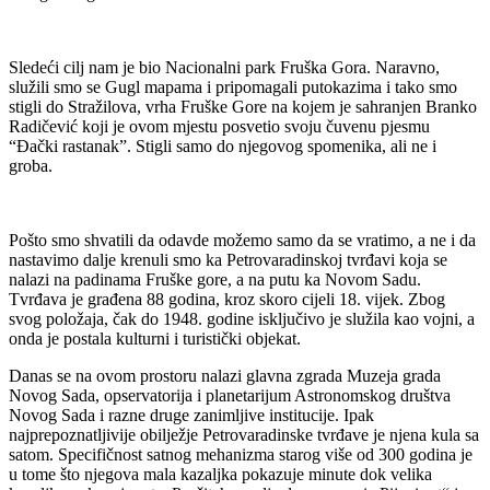
Sledeći cilj nam je bio Nacionalni park Fruška Gora. Naravno,
služili smo se Gugl mapama i pripomagali putokazima i tako smo
stigli do Stražilova, vrha Fruške Gore na kojem je sahranjen Branko
Radičević koji je ovom mjestu posvetio svoju čuvenu pjesmu
“Đački rastanak”. Stigli samo do njegovog spomenika, ali ne i
groba.
Pošto smo shvatili da odavde možemo samo da se vratimo, a ne i da
nastavimo dalje krenuli smo ka Petrovaradinskoj tvrđavi koja se
nalazi na padinama Fruške gore, a na putu ka Novom Sadu.
Tvrđava je građena 88 godina, kroz skoro cijeli 18. vijek. Zbog
svog položaja, čak do 1948. godine isključivo je služila kao vojni, a
onda je postala kulturni i turistički objekat.
Danas se na ovom prostoru nalazi glavna zgrada Muzeja grada
Novog Sada, opservatorija i planetarijum Astronomskog društva
Novog Sada i razne druge zanimljive institucije. Ipak
najprepoznatljivije obilježje Petrovaradinske tvrđave je njena kula sa
satom. Specifičnost satnog mehanizma starog više od 300 godina je
u tome što njegova mala kazaljka pokazuje minute dok velika