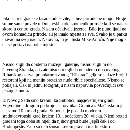
Iako su me gradske fasade oduševile, ja bez prirode ne mogu. Noge
su me same povele u Dunavski park, spomenik prirode koji se nalazi
skoro u centru grada. Nisam očekivala jezerce. Bilo je puno ljudi na
ovom komadiću prirode, ali je imalo mjesta za sve. Svako je u parku
uživao na svoj način. Naravno, tu je i bista Mike Antića. Nije mogla
da se postavi na bolje mjesto.
Nismo stigli da obiđemo muzeje i galerije, nismo stigli ni do
čuvenog Štranda, ali zato nismo mogli da ne odemo do čuvenog
Ribarskog ostrva, popularno zvanog “Ribarac” gdje se nalaze brojni
restorani koji na meniju pretežno nude riblje specijalitete. Nismo se
pokajali. Čak ni jednu fotografiju nisam napravila posvećujući svu
pažnju smuđu.
Iz Novog Sada smo krenuli ka Subotici, najsjevernijem gradu
Vojvodine i drugom po broju stanovnika. Granica s Mađarskom je
na samo 10 km od grada. Subotica je postala moderan
srednjoevropski grad krajem 19. i početkom 20. vijeka. Njeni bogati
građani toga doba su htjeli da njihov grad bude ljepši čak i od
Budimpešte. Zato su dali šansu novom pravcu u arhitekturi –