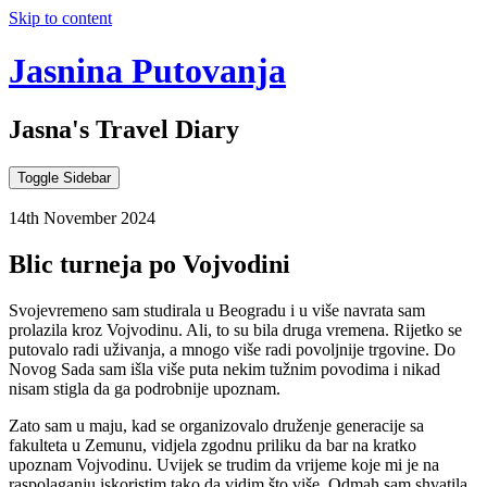
Skip to content
Jasnina Putovanja
Jasna's Travel Diary
Toggle Sidebar
14th November 2024
Blic turneja po Vojvodini
Svojevremeno sam studirala u Beogradu i u više navrata sam
prolazila kroz Vojvodinu. Ali, to su bila druga vremena. Rijetko se
putovalo radi uživanja, a mnogo više radi povoljnije trgovine. Do
Novog Sada sam išla više puta nekim tužnim povodima i nikad
nisam stigla da ga podrobnije upoznam.
Zato sam u maju, kad se organizovalo druženje generacije sa
fakulteta u Zemunu, vidjela zgodnu priliku da bar na kratko
upoznam Vojvodinu. Uvijek se trudim da vrijeme koje mi je na
raspolaganju iskoristim tako da vidim što više. Odmah sam shvatila