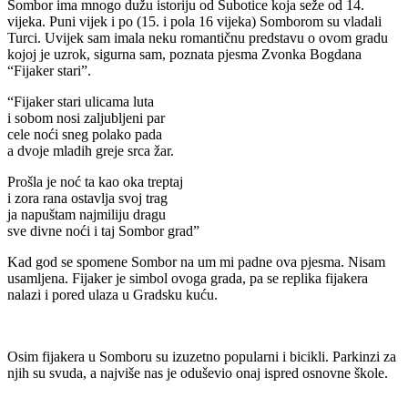
Sombor ima mnogo dužu istoriju od Subotice koja seže od 14.
vijeka. Puni vijek i po (15. i pola 16 vijeka) Somborom su vladali
Turci. Uvijek sam imala neku romantičnu predstavu o ovom gradu
kojoj je uzrok, sigurna sam, poznata pjesma Zvonka Bogdana
“Fijaker stari”.
“Fijaker stari ulicama luta
i sobom nosi zaljubljeni par
cele noći sneg polako pada
a dvoje mladih greje srca žar.
Prošla je noć ta kao oka treptaj
i zora rana ostavlja svoj trag
ja napuštam najmiliju dragu
sve divne noći i taj Sombor grad”
Kad god se spomene Sombor na um mi padne ova pjesma. Nisam
usamljena. Fijaker je simbol ovoga grada, pa se replika fijakera
nalazi i pored ulaza u Gradsku kuću.
Osim fijakera u Somboru su izuzetno popularni i bicikli. Parkinzi za
njih su svuda, a najviše nas je oduševio onaj ispred osnovne škole.