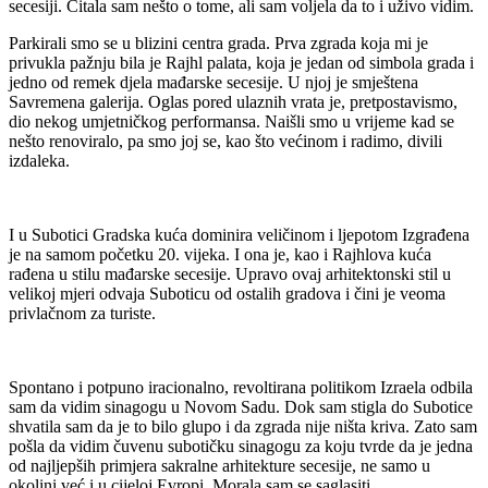
secesiji. Čitala sam nešto o tome, ali sam voljela da to i uživo vidim.
Parkirali smo se u blizini centra grada. Prva zgrada koja mi je
privukla pažnju bila je Rajhl palata, koja je jedan od simbola grada i
jedno od remek djela mađarske secesije. U njoj je smještena
Savremena galerija. Oglas pored ulaznih vrata je, pretpostavismo,
dio nekog umjetničkog performansa. Naišli smo u vrijeme kad se
nešto renoviralo, pa smo joj se, kao što većinom i radimo, divili
izdaleka.
I u Subotici Gradska kuća dominira veličinom i ljepotom Izgrađena
je na samom početku 20. vijeka. I ona je, kao i Rajhlova kuća
rađena u stilu mađarske secesije. Upravo ovaj arhitektonski stil u
velikoj mjeri odvaja Suboticu od ostalih gradova i čini je veoma
privlačnom za turiste.
Spontano i potpuno iracionalno, revoltirana politikom Izraela odbila
sam da vidim sinagogu u Novom Sadu. Dok sam stigla do Subotice
shvatila sam da je to bilo glupo i da zgrada nije ništa kriva. Zato sam
pošla da vidim čuvenu subotičku sinagogu za koju tvrde da je jedna
od najljepših primjera sakralne arhitekture secesije, ne samo u
okolini već i u cijeloj Evropi. Morala sam se saglasiti.