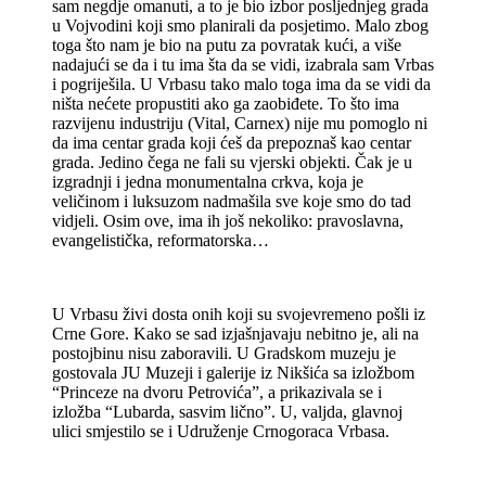
sam negdje omanuti, a to je bio izbor posljednjeg grada
u Vojvodini koji smo planirali da posjetimo. Malo zbog
toga što nam je bio na putu za povratak kući, a više
nadajući se da i tu ima šta da se vidi, izabrala sam Vrbas
i pogriješila. U Vrbasu tako malo toga ima da se vidi da
ništa nećete propustiti ako ga zaobiđete. To što ima
razvijenu industriju (Vital, Carnex) nije mu pomoglo ni
da ima centar grada koji ćeš da prepoznaš kao centar
grada. Jedino čega ne fali su vjerski objekti. Čak je u
izgradnji i jedna monumentalna crkva, koja je
veličinom i luksuzom nadmašila sve koje smo do tad
vidjeli. Osim ove, ima ih još nekoliko: pravoslavna,
evangelistička, reformatorska…
U Vrbasu živi dosta onih koji su svojevremeno pošli iz
Crne Gore. Kako se sad izjašnjavaju nebitno je, ali na
postojbinu nisu zaboravili. U Gradskom muzeju je
gostovala JU Muzeji i galerije iz Nikšića sa izložbom
“Princeze na dvoru Petrovića”, a prikazivala se i
izložba “Lubarda, sasvim lično”. U, valjda, glavnoj
ulici smjestilo se i Udruženje Crnogoraca Vrbasa.