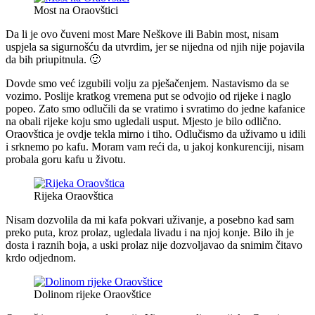
Most na Oraovštici
Da li je ovo čuveni most Mare Neškove ili Babin most, nisam
uspjela sa sigurnošću da utvrdim, jer se nijedna od njih nije pojavila
da bih priupitnula. 🙂
Dovde smo već izgubili volju za pješačenjem. Nastavismo da se
vozimo. Poslije kratkog vremena put se odvojio od rijeke i naglo
popeo. Zato smo odlučili da se vratimo i svratimo do jedne kafanice
na obali rijeke koju smo ugledali usput. Mjesto je bilo odlično.
Oraovštica je ovdje tekla mirno i tiho. Odlučismo da uživamo u idili
i srknemo po kafu. Moram vam reći da, u jakoj konkurenciji, nisam
probala goru kafu u životu.
Rijeka Oraovštica
Nisam dozvolila da mi kafa pokvari uživanje, a posebno kad sam
preko puta, kroz prolaz, ugledala livadu i na njoj konje. Bilo ih je
dosta i raznih boja, a uski prolaz nije dozvoljavao da snimim čitavo
krdo odjednom.
Dolinom rijeke Oraovštice