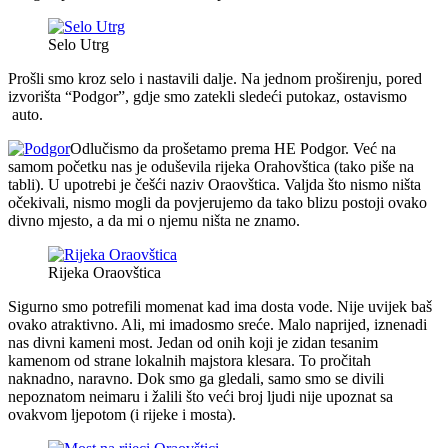
Selo Utrg
Prošli smo kroz selo i nastavili dalje. Na jednom proširenju, pored
izvorišta “Podgor”, gdje smo zatekli sledeći putokaz, ostavismo
auto.
Odlučismo da prošetamo prema HE Podgor. Već na
samom početku nas je oduševila rijeka Orahovštica (tako piše na
tabli). U upotrebi je češći naziv Oraovštica. Valjda što nismo ništa
očekivali, nismo mogli da povjerujemo da tako blizu postoji ovako
divno mjesto, a da mi o njemu ništa ne znamo.
Rijeka Oraovštica
Sigurno smo potrefili momenat kad ima dosta vode. Nije uvijek baš
ovako atraktivno. Ali, mi imadosmo sreće. Malo naprijed, iznenadi
nas divni kameni most. Jedan od onih koji je zidan tesanim
kamenom od strane lokalnih majstora klesara. To pročitah
naknadno, naravno. Dok smo ga gledali, samo smo se divili
nepoznatom neimaru i žalili što veći broj ljudi nije upoznat sa
ovakvom ljepotom (i rijeke i mosta).