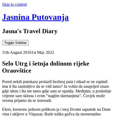
Skip to content
Jasnina Putovanja
Jasna's Travel Diary
Toggle Sidebar
11th August 2016
1st May 2022
Selo Utrg i šetnja dolinom rijeke
Oraovštice
Pored nekih putokaza prolaziš bezbroj puta i nikad se ne zapitaš:
ima li šta zanimljivo da se vidi tamo? Ja volim da unaprijed znam
gdje idem i šta me tamo gdje sam se uputila. Međutim, u poslednje
vrijeme sam sklona i ovim “naglim skretanjima”. Čovjek može
veoma prijatno da se iznenadi.
Elem, krenemo jednom prilikom ja i moj životni saputnik na Dane
vina i ukljeve u Virpazar. Bude tolika gužva da momentalno