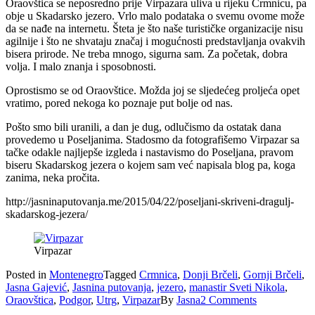
Oraovštica se neposredno prije Virpazara uliva u rijeku Crmnicu, pa
obje u Skadarsko jezero. Vrlo malo podataka o svemu ovome može
da se nađe na internetu. Šteta je što naše turističke organizacije nisu
agilnije i što ne shvataju značaj i mogućnosti predstavljanja ovakvih
bisera prirode. Ne treba mnogo, sigurna sam. Za početak, dobra
volja. I malo znanja i sposobnosti.
Oprostismo se od Oraovštice. Možda joj se sljedećeg proljeća opet
vratimo, pored nekoga ko poznaje put bolje od nas.
Pošto smo bili uranili, a dan je dug, odlučismo da ostatak dana
provedemo u Poseljanima. Stadosmo da fotografišemo Virpazar sa
tačke odakle najljepše izgleda i nastavismo do Poseljana, pravom
biseru Skadarskog jezera o kojem sam već napisala blog pa, koga
zanima, neka pročita.
http://jasninaputovanja.me/2015/04/22/poseljani-skriveni-dragulj-
skadarskog-jezera/
Virpazar
Posted in
Montenegro
Tagged
Crmnica
,
Donji Brčeli
,
Gornji Brčeli
,
Jasna Gajević
,
Jasnina putovanja
,
jezero
,
manastir Sveti Nikola
,
Oraovštica
,
Podgor
,
Utrg
,
Virpazar
By
Jasna
2 Comments