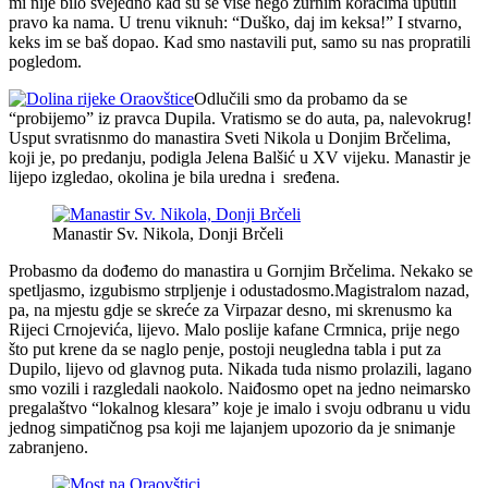
mi nije bilo svejedno kad su se više nego žurnim koracima uputili
pravo ka nama. U trenu viknuh: “Duško, daj im keksa!” I stvarno,
keks im se baš dopao. Kad smo nastavili put, samo su nas propratili
pogledom.
Odlučili smo da probamo da se
“probijemo” iz pravca Dupila. Vratismo se do auta, pa, nalevokrug!
Usput svratisnmo do manastira Sveti Nikola u Donjim Brčelima,
koji je, po predanju, podigla Jelena Balšić u XV vijeku. Manastir je
lijepo izgledao, okolina je bila uredna i sređena.
Manastir Sv. Nikola, Donji Brčeli
Probasmo da dođemo do manastira u Gornjim Brčelima. Nekako se
spetljasmo, izgubismo strpljenje i odustadosmo.Magistralom nazad,
pa, na mjestu gdje se skreće za Virpazar desno, mi skrenusmo ka
Rijeci Crnojevića, lijevo. Malo poslije kafane Crmnica, prije nego
što put krene da se naglo penje, postoji neugledna tabla i put za
Dupilo, lijevo od glavnog puta. Nikada tuda nismo prolazili, lagano
smo vozili i razgledali naokolo. Naiđosmo opet na jedno neimarsko
pregalaštvo “lokalnog klesara” koje je imalo i svoju odbranu u vidu
jednog simpatičnog psa koji me lajanjem upozorio da je snimanje
zabranjeno.