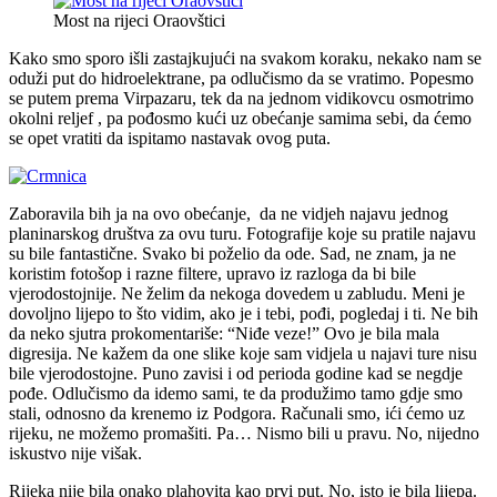
Most na rijeci Oraovštici
Kako smo sporo išli zastajkujući na svakom koraku, nekako nam se
oduži put do hidroelektrane, pa odlučismo da se vratimo. Popesmo
se putem prema Virpazaru, tek da na jednom vidikovcu osmotrimo
okolni reljef , pa pođosmo kući uz obećanje samima sebi, da ćemo
se opet vratiti da ispitamo nastavak ovog puta.
Zaboravila bih ja na ovo obećanje, da ne vidjeh najavu jednog
planinarskog društva za ovu turu. Fotografije koje su pratile najavu
su bile fantastične. Svako bi poželio da ode. Sad, ne znam, ja ne
koristim fotošop i razne filtere, upravo iz razloga da bi bile
vjerodostojnije. Ne želim da nekoga dovedem u zabludu. Meni je
dovoljno lijepo to što vidim, ako je i tebi, pođi, pogledaj i ti. Ne bih
da neko sjutra prokomentariše: “Niđe veze!” Ovo je bila mala
digresija. Ne kažem da one slike koje sam vidjela u najavi ture nisu
bile vjerodostojne. Puno zavisi i od perioda godine kad se negdje
pođe. Odlučismo da idemo sami, te da produžimo tamo gdje smo
stali, odnosno da krenemo iz Podgora. Računali smo, ići ćemo uz
rijeku, ne možemo promašiti. Pa… Nismo bili u pravu. No, nijedno
iskustvo nije višak.
Rijeka nije bila onako plahovita kao prvi put. No, isto je bila lijepa.