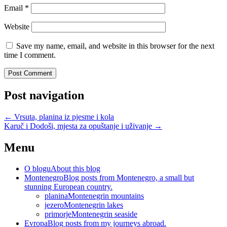
Email
*
Website
Save my name, email, and website in this browser for the next
time I comment.
Post navigation
←
Vrsuta, planina iz pjesme i kola
Karuč i Dodoši, mjesta za opuštanje i uživanje
→
Menu
O blogu
About this blog
Montenegro
Blog posts from Montenegro, a small but
stunning European country.
planina
Montenegrin mountains
jezero
Montenegrin lakes
primorje
Montenegrin seaside
Evropa
Blog posts from my journeys abroad.