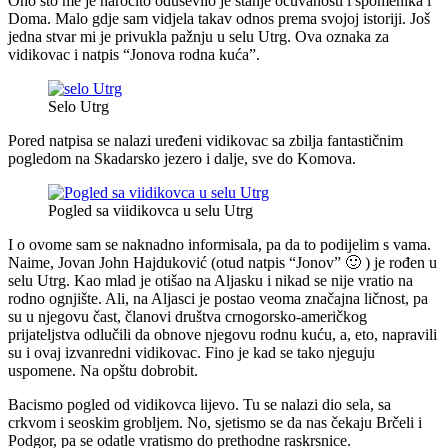
Ono što me je naročito oduševilo je stanje očuvanosti i spomenika i
Doma. Malo gdje sam vidjela takav odnos prema svojoj istoriji. Još
jedna stvar mi je privukla pažnju u selu Utrg. Ova oznaka za
vidikovac i natpis “Jonova rodna kuća”.
Selo Utrg
Pored natpisa se nalazi uređeni vidikovac sa zbilja fantastičnim
pogledom na Skadarsko jezero i dalje, sve do Komova.
Pogled sa viidikovca u selu Utrg
I o ovome sam se naknadno informisala, pa da to podijelim s vama.
Naime, Jovan John Hajduković (otud natpis “Jonov” 🙂 ) je rođen u
selu Utrg. Kao mlad je otišao na Aljasku i nikad se nije vratio na
rodno ognjište. Ali, na Aljasci je postao veoma značajna ličnost, pa
su u njegovu čast, članovi društva crnogorsko-američkog
prijateljstva odlučili da obnove njegovu rodnu kuću, a, eto, napravili
su i ovaj izvanredni vidikovac. Fino je kad se tako njeguju
uspomene. Na opštu dobrobit.
Bacismo pogled od vidikovca lijevo. Tu se nalazi dio sela, sa
crkvom i seoskim grobljem. No, sjetismo se da nas čekaju Brčeli i
Podgor, pa se odatle vratismo do prethodne raskrsnice.