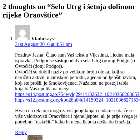
2 thoughts on “
Selo Utrg i šetnja dolinom
rijeke Oraovštice
”
Vlado
says:
31st August 2016 at 4:51 pm
Pozdrav Jasna! Čitao sam Vaš tekst u Vijestima, i jedna mala
ispravka, Podgor se sastoji od dva sela Utrg (gornji Podgor) i
Ovtočići (donji Podgor).
Ovtočići su dobili naziv po velikom broju otoka, koji su
naročito aktivni u zimskom periodu, a jedan od ljepših izvora,
koji ste prošli, je Smokovijenac. Nažalost, ne postoji tabla
koja bi Vas uputila na njega.
https://s14.postimg.io/754wylq29/14182632_1021036626365
https://s12.postimg.org/kpo28n04t/14159324_102103662715
Hvala na reklami moga zavičajnog kraja i nadam se da će se
više valorizovati Oraovštica i njene ljepote, ali je prije svega je
potrebno “raskrčiti” kako bi njena ljepota došla do izražaja.
Reply