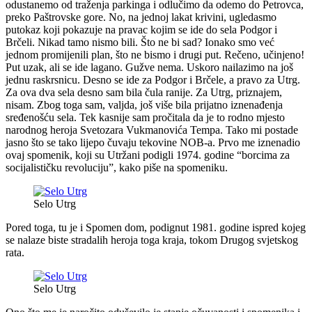
odustanemo od traženja parkinga i odlučimo da odemo do Petrovca,
preko Paštrovske gore. No, na jednoj lakat krivini, ugledasmo
putokaz koji pokazuje na pravac kojim se ide do sela Podgor i
Brčeli. Nikad tamo nismo bili. Što ne bi sad? Ionako smo već
jednom promijenili plan, što ne bismo i drugi put. Rečeno, učinjeno!
Put uzak, ali se ide lagano. Gužve nema. Uskoro nailazimo na još
jednu raskrsnicu. Desno se ide za Podgor i Brčele, a pravo za Utrg.
Za ova dva sela desno sam bila čula ranije. Za Utrg, priznajem,
nisam. Zbog toga sam, valjda, još više bila prijatno iznenađenja
sređenošću sela. Tek kasnije sam pročitala da je to rodno mjesto
narodnog heroja Svetozara Vukmanovića Tempa. Tako mi postade
jasno što se tako lijepo čuvaju tekovine NOB-a. Prvo me iznenadio
ovaj spomenik, koji su Utržani podigli 1974. godine “borcima za
socijalističku revoluciju”, kako piše na spomeniku.
Selo Utrg
Pored toga, tu je i Spomen dom, podignut 1981. godine ispred kojeg
se nalaze biste stradalih heroja toga kraja, tokom Drugog svjetskog
rata.
Selo Utrg