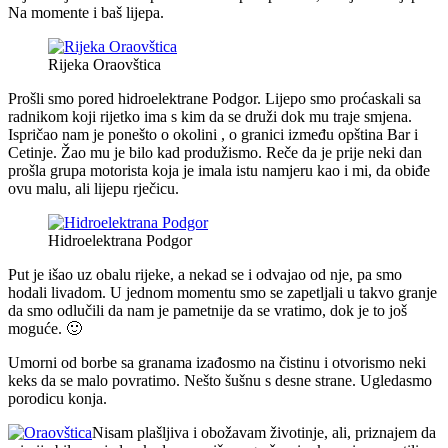
Na momente i baš lijepa.
Rijeka Oraovštica
Prošli smo pored hidroelektrane Podgor. Lijepo smo proćaskali sa
radnikom koji rijetko ima s kim da se druži dok mu traje smjena.
Ispričao nam je ponešto o okolini , o granici između opština Bar i
Cetinje. Žao mu je bilo kad produžismo. Reče da je prije neki dan
prošla grupa motorista koja je imala istu namjeru kao i mi, da obiđe
ovu malu, ali lijepu rječicu.
Hidroelektrana Podgor
Put je išao uz obalu rijeke, a nekad se i odvajao od nje, pa smo
hodali livadom. U jednom momentu smo se zapetljali u takvo granje
da smo odlučili da nam je pametnije da se vratimo, dok je to još
moguće. 🙂
Umorni od borbe sa granama izađosmo na čistinu i otvorismo neki
keks da se malo povratimo. Nešto šušnu s desne strane. Ugledasmo
porodicu konja.
Nisam plašljiva i obožavam životinje, ali, priznajem da