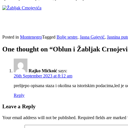
Posted in
Montenegro
Tagged
Bolje sestre
,
Jasna Gajević
,
Jasnina put
One thought on “
Oblun i Žabljak Crnojevića
Rajko Mićkoić
says:
26th September 2023 at 8:12 am
prelijepo opisana staza i okolina sa istoriskim podacima,led je u
Reply
Leave a Reply
Your email address will not be published.
Required fields are marked