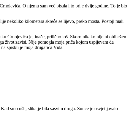
Crnojevića. O njemu sam već pisala i to prije dvije godine. To je bio
e nekoliko kilometara skreće se lijevo, preko mosta. Postoji mali
jaku Crnojevića je, inače, prilično loš. Skoro nikako nije ni obilježen.
d toga život zavisi. Nije pomogla moja priča kojom uspijevam da
 na spisku je moja drugarica Vida.
 Kad smo ušli, slika je bila sasvim druga. Sunce je osvjetljavalo