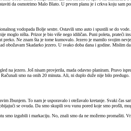
austaviti da osmotrimo Malo Blato. U prvom planu je i crkva koju sam p
gionalnog vodopada Bolje sestre. Ostavili smo auto i spustili se do vo
ije moglo ništa. Prizor je bio više nego idiličan. Puni poleta, prateći 
 minut preko. Ne znam šta je tome kumovalo. Jezero je mamilo svojim ne
u kad obožavam Skadarko jezero. U svako doba dana i godine. Mislim da
gled na jezero. Još nisam provjerila, mada odavno planiram. Pravo ispre
 Računali smo na onih 20 minuta. Ali, ni duplo duže nije bilo predugo.
ljikavim žbunjem. To nam je usporavalo i otežavalo kretanje. Svaki čas 
bijajući se ovuda. Da smo skupili svu vunu pored koje smo prošli, mog
entu smo izgubili i markaciju. No, znali smo da ne možemo promašiti.