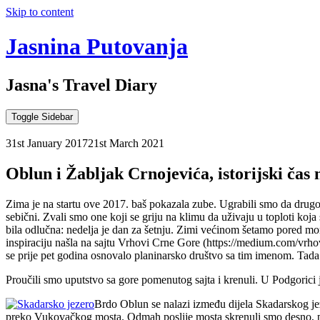
Skip to content
Jasnina Putovanja
Jasna's Travel Diary
Toggle Sidebar
31st January 2017
21st March 2021
Oblun i Žabljak Crnojevića, istorijski čas 
Zima je na startu ove 2017. baš pokazala zube. Ugrabili smo da drug
sebični. Zvali smo one koji se griju na klimu da uživaju u toploti koj
bila odlučna: nedelja je dan za šetnju. Zimi većinom šetamo pored mors
inspiraciju našla na sajtu Vrhovi Crne Gore (https://medium.com/vrhov
se prije pet godina osnovalo planinarsko društvo sa tim imenom. Tada
Proučili smo uputstvo sa gore pomenutog sajta i krenuli. U Podgorici j
Brdo Oblun se nalazi između dijela Skadarskog je
preko Vukovačkog mosta. Odmah poslije mosta skrenuli smo desno, p