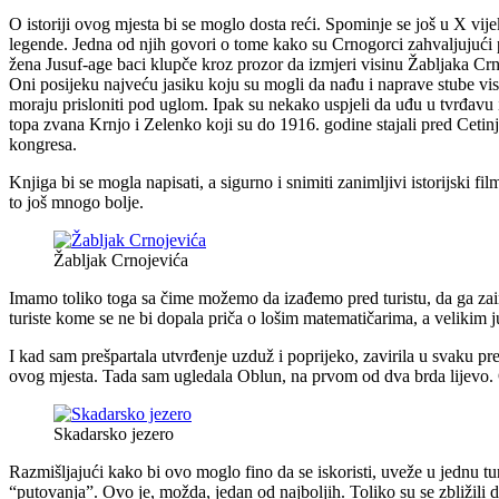
O istoriji ovog mjesta bi se moglo dosta reći. Spominje se još u X vije
legende. Jedna od njih govori o tome kako su Crnogorci zahvaljujući 
žena Jusuf-age baci klupče kroz prozor da izmjeri visinu Žabljaka C
Oni posijeku najveću jasiku koju su mogli da nađu i naprave stube vis
moraju prisloniti pod uglom. Ipak su nekako uspjeli da uđu u tvrđavu 
topa zvana Krnjo i Zelenko koji su do 1916. godine stajali pred Cet
kongresa.
Knjiga bi se mogla napisati, a sigurno i snimiti zanimljivi istorijski 
to još mnogo bolje.
Žabljak Crnojevića
Imamo toliko toga sa čime možemo da izađemo pred turistu, da ga zai
turiste kome se ne bi dopala priča o lošim matematičarima, a velikim j
I kad sam prešpartala utvrđenje uzduž i poprijeko, zavirila u svaku pr
ovog mjesta. Tada sam ugledala Oblun, na prvom od dva brda lijevo. 
Skadarsko jezero
Razmišljajući kako bi ovo moglo fino da se iskoristi, uveže u jednu tu
“putovanja”. Ovo je, možda, jedan od najboljih. Toliko su se zbližili da