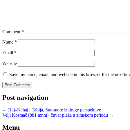
Comment
*
Name
*
Email
*
Website
Save my name, email, and website in this browser for the next ti
Post navigation
←
Haj–Nehaj i Tabija, Sutomore iz druge perspektive
Velji Kosmač (881 mnm), čuvar plaža u zimskom periodu
→
Menu