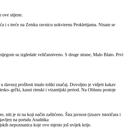
 ove stijene.
ća i s treće na Zetsku ravnicu uokvirenu Prokletijama. Nisam se
nijegom su izgledale veličanstveno. S druge strane, Malo Blato. Prvi
u davnoj prošlosti imalo toliki značaj. Dovoljno je vidjeti kakav
lirsko–grčki, kasni rimski i vizantijski period. Na Oblunu postoje
 niti je ni na koji način zaštićeno. Šira javnost (izuzev istoričara i
javljen na portalu Analitika
jskih nepoznanica koje ovo mjesto još uvijek krije.