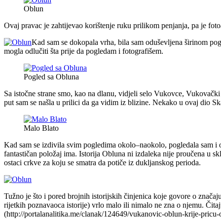
Oblun
Ovaj pravac je zahtijevao korištenje ruku prilikom penjanja, pa je fot
Kad sam se dokopala vrha, bila sam oduševljena širinom pogl
mogla odlučiti šta prije da pogledam i fotografišem.
Pogled sa Obluna
Sa istočne strane smo, kao na dlanu, vidjeli selo Vukovce, Vukovački 
put sam se našla u prilici da ga vidim iz blizine. Nekako u ovaj dio Sk
Malo Blato
Kad sam se izdivila svim pogledima okolo–naokolo, pogledala sam i ono 
fantastičan položaj ima. Istorija Obluna ni izdaleka nije proučena u sk
ostaci crkve za koju se smatra da potiče iz dukljanskog perioda.
Tužno je što i pored brojnih istorijskih činjenica koje govore o značaju 
rijetkih poznavaoca istorije) vrlo malo ili nimalo ne zna o njemu. Čitaj
(http://portalanalitika.me/clanak/124649/vukanovic-oblun-krije-pricu-o