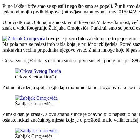
Puno lakše i brže smo se spustili nego što smo se popeli. Žurili smo d
jedan od mojih prvih blogova (http://jasninaputovanja.me/2015/04/22/
U povratku sa Obluna, nismo skrenuli lijevo na Vukovački most, već s
znak u vidu fotografije Žabljaka Crnojevića. Parkirali smo se pored o
I ovdje je jezero bilo zaleđeno, a što je još gore
Na pola puta se nalazi info tabla koja je prilično izblijeđela. Pored s
raskravim većinu pripadnika njegove vrste. Znam mnoge koje bi pas koj
Crkva svetog Đorđa, sa kojom smo se prvo susreli, podignuta je 1886.
Crkva Svetog Đorđa
Zidine utvrđenja spolja izgledaju monumentalno. Pogotovo ako se nađeš
Žabljak Crnojevića
Zimski dan je kratak, a ovu stranu sunce je odavno bilo napustilo pa je
ostatke nekad značajnog mjesta koje je u prošlosti imalo veliki značaj 
Žabljak Crnojevića