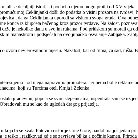
ku, ali se detaljniji istorijski podaci o njemu mogu pratiti od XV vijek
promućurnoj Ceklinjanki došli do podatka o visini prozora na tvrđavi.
rnojevića i da ga Ceklinjanka uporedi sa visinom svoga grada. Ova odn
ine konca iz klupčeta bačenog kroz prozor tvrđave. Na žalost, poznavanje
i drže je nekoliko dana u svojim rukama. Pod pritiskom su morali da odus
injskim manastirom i podsjećali na ovo junačko osvajanje Žabljaka. Žab
film o ovom nevjerovatnom mjestu. Nažalost, bar od filma, za sad, ništa.
nteresujemo i od njega napravimo promotera. Jer nema bolje reklame o
unacima, koji su Turcima oteli Krnja i Zelenka.
eostalu građevinu, popela se svim stepenicama, uspentrala sam se uz jed
Obradovah mu se kao da ugledah dragog prijatelja.
ru koja bi se zvala Putevima istorije Crne Gore, naiđoh na još jedan pr
 je teško i razlikovati gdje se završava biljka a počinje kamen. Priroda č