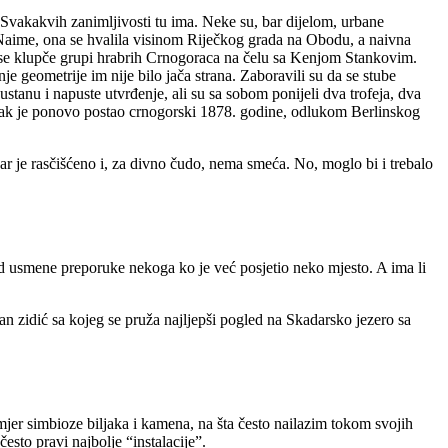
a. Svakakvih zanimljivosti tu ima. Neke su, bar dijelom, urbane
 Naime, ona se hvalila visinom Riječkog grada na Obodu, a naivna
ese klupče grupi hrabrih Crnogoraca na čelu sa Kenjom Stankovim.
 geometrije im nije bilo jača strana. Zaboravili su da se stube
tanu i napuste utvrđenje, ali su sa sobom ponijeli dva trofeja, dva
ljak je ponovo postao crnogorski 1878. godine, odlukom Berlinskog
 Bar je rasčišćeno i, za divno čudo, nema smeća. No, moglo bi i trebalo
d usmene preporuke nekoga ko je već posjetio neko mjesto. A ima li
an zidić sa kojeg se pruža najljepši pogled na Skadarsko jezero sa
imjer simbioze biljaka i kamena, na šta često nailazim tokom svojih
esto pravi najbolje “instalacije”.