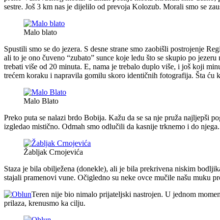
sestre. Još 3 km nas je dijelilo od prevoja Kolozub. Morali smo se z
Malo blato
Spustili smo se do jezera. S desne strane smo zaobišli postrojenje Re
ali to je ono čuveno “zubato” sunce koje ledu što se skupio po jezeru n
trebati više od 20 minuta. E, nama je trebalo duplo više, i još koji
trećem koraku i napravila gomilu skoro identičnih fotografija. Šta ć
Malo Blato
Preko puta se nalazi brdo Bobija. Kažu da se sa nje pruža najljepši po
izgledao mistično. Odmah smo odlučili da kasnije trknemo i do njega.
Žabljak Crnojevića
Staza je bila obilježena (donekle), ali je bila prekrivena niskim bod
stajali pramenovi vune. Očigledno su neke ovce mučile našu muku pro
Teren nije bio nimalo prijateljski nastrojen. U jednom mom
prilaza, krenusmo ka cilju.