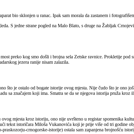
oaparat bio sklonjen u ranac. Ipak sam morala da zastanem i fotografišem
eda. S jedne strane pogled na Malo Blato, s druge na Žabljak Crnojevi
most preko kog smo došli i brojna sela Zetske ravnice. Prokletije pod s
adarskog jezera ranije nisam zalazila.
što je ostalo od bogate istorije ovog mjesta. Nije čudo što je ono još 
ladu sa značajem koji ima. Smatra se da se njegova istorija pruža kroz i
ovog mjesta kroz istoriju, ono nije uvršteno u registar spomenika kulture,
ući tekst istoričara Miloša Vukanovića koji je prije više od tri godine ob
-praskozorju-crnogorske-istorije) ostala sam zapanjena brojnošću istori