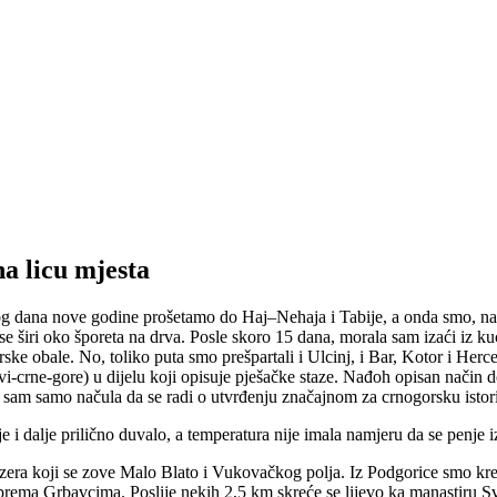
na licu mjesta
og dana nove godine prošetamo do Haj–Nehaja i Tabije, a onda smo, nar
a se širi oko šporeta na drva. Posle skoro 15 dana, morala sam izaći iz k
ke obale. No, toliko puta smo prešpartali i Ulcinj, i Bar, Kotor i Herc
i-crne-gore) u dijelu koji opisuje pješačke staze. Nađoh opisan način 
 sam samo načula da se radi o utvrđenju značajnom za crnogorsku istori
e i dalje prilično duvalo, a temperatura nije imala namjeru da se penje 
zera koji se zove Malo Blato i Vukovačkog polja. Iz Podgorice smo kr
rema Grbavcima. Poslije nekih 2,5 km skreće se lijevo ka manastiru 