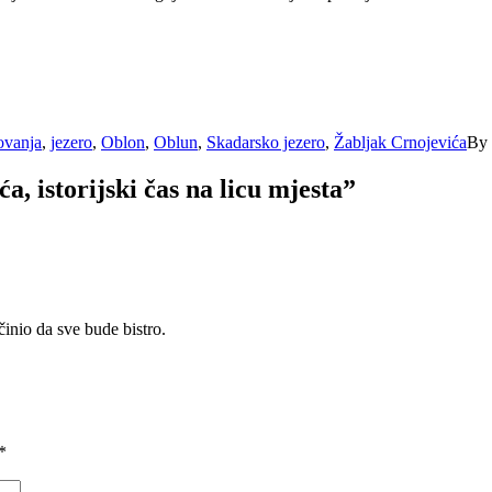
ovanja
,
jezero
,
Oblon
,
Oblun
,
Skadarsko jezero
,
Žabljak Crnojevića
By
, istorijski čas na licu mjesta
”
činio da sve bude bistro.
*