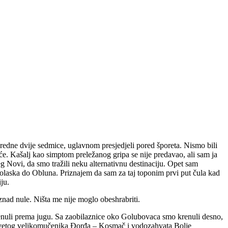
edne dvije sedmice, uglavnom presjedjeli pored šporeta. Nismo bili
uće. Kašalj kao simptom preležanog gripa se nije predavao, ali sam ja
eg Novi, da smo tražili neku alternativnu destinaciju. Opet sam
dolaska do Obluna. Priznajem da sam za taj toponim prvi put čula kad
ju.
iznad nule. Ništa me nije moglo obeshrabriti.
enuli prema jugu. Sa zaobilaznice oko Golubovaca smo krenuli desno,
Svetog velikomučenika Đorđa – Kosmač i vodozahvata Bolje