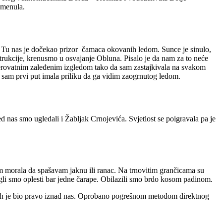
omenula.
de. Tu nas je dočekao prizor čamaca okovanih ledom. Sunce je sinulo,
instrukcije, krenusmo u osvajanje Obluna. Pisalo je da nam za to neće
vjerovatnim zaleđenim izgledom tako da sam zastajkivala na svakom
 sam prvi put imala priliku da ga vidim zaogrnutog ledom.
d nas smo ugledali i Žabljak Crnojevića. Svjetlost se poigravala pa je
sam morala da spašavam jaknu ili ranac. Na trnovitim grančicama su
li smo oplesti bar jedne čarape. Obilazili smo brdo kosom padinom.
 Vrh je bio pravo iznad nas. Oprobano pogrešnom metodom direktnog