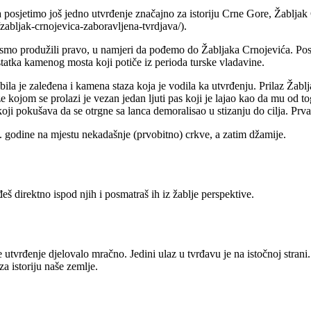
a posjetimo još jedno utvrđenje značajno za istoriju Crne Gore, Žabljak 
zabljak-crnojevica-zaboravljena-tvrdjava/).
mo produžili pravo, u namjeri da pođemo do Žabljaka Crnojevića. Poslij
statka kamenog mosta koji potiče iz perioda turske vladavine.
, bila je zaleđena i kamena staza koja je vodila ka utvrđenju. Prilaz Žabl
taze kojom se prolazi je vezan jedan ljuti pas koji je lajao kao da mu o
i pokušava da se otrgne sa lanca demoralisao u stizanju do cilja. Prva
 godine na mjestu nekadašnje (prvobitno) crkve, a zatim džamije.
 direktno ispod njih i posmatraš ih iz žablje perspektive.
 utvrđenje djelovalo mračno. Jedini ulaz u tvrđavu je na istočnoj strani.
za istoriju naše zemlje.